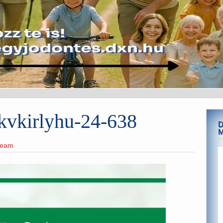
-kvkirlyhu-24-638
D
team