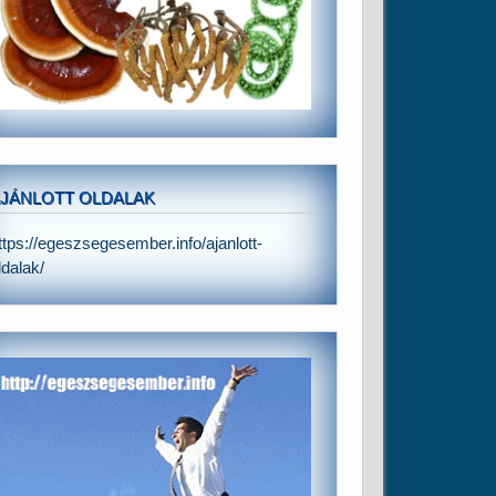
JÁNLOTT OLDALAK
ttps://egeszsegesember.info/ajanlott-
ldalak/