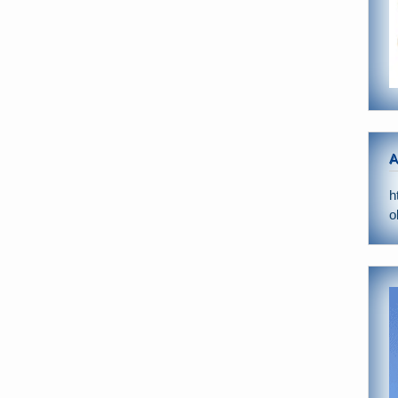
A
h
o