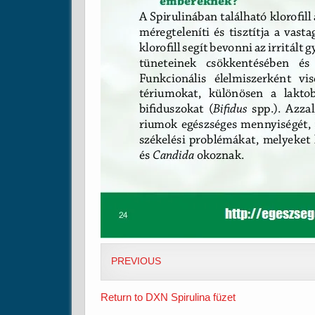
PREVIOUS
Return to DXN Spirulina füzet