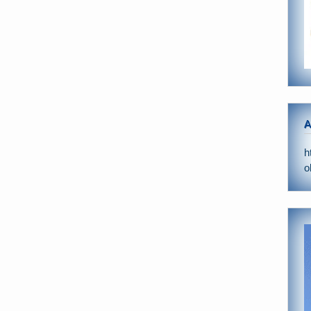
A
h
o