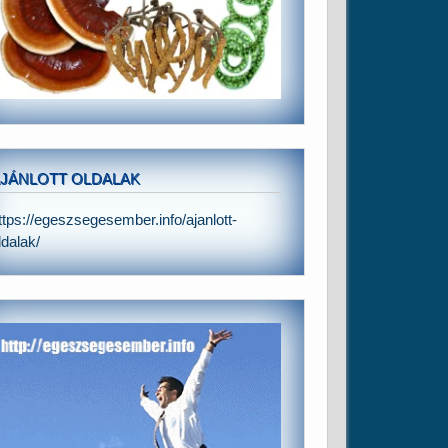
JÁNLOTT OLDALAK
ttps://egeszsegesember.info/ajanlott-
ldalak/