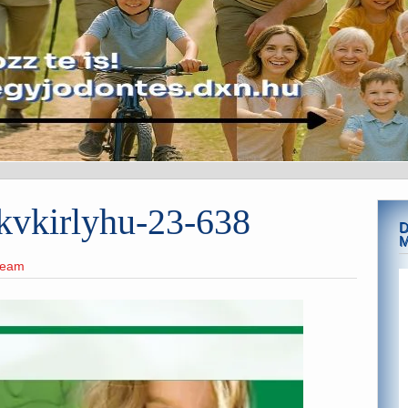
-kvkirlyhu-23-638
D
team