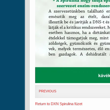
PREVIOUS
Return to DXN Spirulina füzet