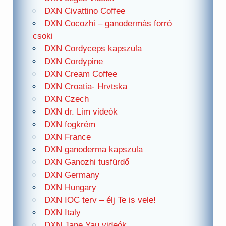
DXN Civattino Coffee
DXN Cocozhi – ganodermás forró
csoki
DXN Cordyceps kapszula
DXN Cordypine
DXN Cream Coffee
DXN Croatia- Hrvtska
DXN Czech
DXN dr. Lim videók
DXN fogkrém
DXN France
DXN ganoderma kapszula
DXN Ganozhi tusfürdő
DXN Germany
DXN Hungary
DXN IOC terv – élj Te is vele!
DXN Italy
DXN Jane Yau videók