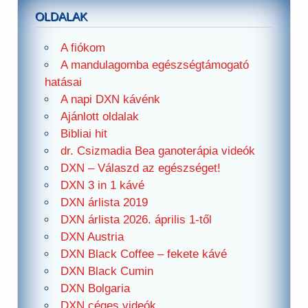
OLDALAK
A fiókom
A mandulagomba egészségtámogató
hatásai
A napi DXN kávénk
Ajánlott oldalak
Bibliai hit
dr. Csizmadia Bea ganoterápia videók
DXN – Válaszd az egészséget!
DXN 3 in 1 kávé
DXN árlista 2019
DXN árlista 2026. április 1-től
DXN Austria
DXN Black Coffee – fekete kávé
DXN Black Cumin
DXN Bolgaria
DXN céges videók