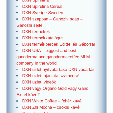
DXN Spirulina
DXN Spirulina Cereal
DXN Sverige-Sweden
DXN szappan – Ganozhi soap –
Ganozhi seife.
DXN termékek
DXN termékkatalógus
DXN termékpercek Edittel és Gáborral
DXN USA – biggest and best
ganoderma and ganodermacoffee MLM
company in the world!
DXN üzlet nyitvatartása DXN vásárlás
DXN üzleti ajánlata számodra!
DXN üzleti videók
DXN vagy Organo Gold vagy Gano
Excel kávé?
DXN White Coffee – fehér kávé
DXN Zhi Mocha – csokis kávé