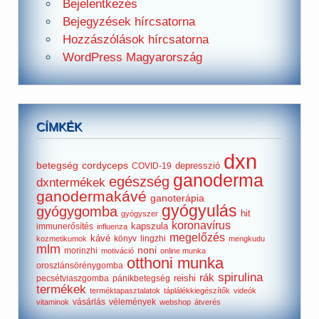
Bejelentkezés
Bejegyzések hírcsatorna
Hozzászólások hírcsatorna
WordPress Magyarország
CÍMKÉK
dxn
betegség
cordyceps
depresszió
COVID-19
ganoderma
egészség
dxntermékek
ganodermakávé
ganoterápia
gyógyulás
gyógygomba
hit
gyógyszer
koronavírus
kapszula
immunerősítés
influenza
megelőzés
kávé
könyv
lingzhi
kozmetikumok
mengkudu
mlm
noni
morinzhi
motiváció
online munka
otthoni munka
oroszlánsörénygomba
spirulina
rák
reishi
pecsétviaszgomba
pánikbetegség
termékek
terméktapasztalatok
táplálékkiegészítők
videók
vásárlás
vélemények
vitaminok
webshop
átverés