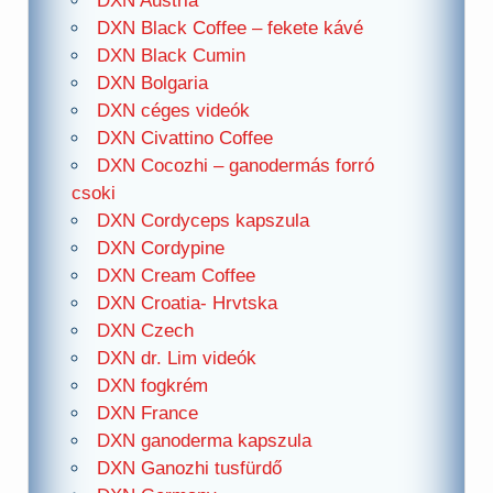
DXN Austria
DXN Black Coffee – fekete kávé
DXN Black Cumin
DXN Bolgaria
DXN céges videók
DXN Civattino Coffee
DXN Cocozhi – ganodermás forró
csoki
DXN Cordyceps kapszula
DXN Cordypine
DXN Cream Coffee
DXN Croatia- Hrvtska
DXN Czech
DXN dr. Lim videók
DXN fogkrém
DXN France
DXN ganoderma kapszula
DXN Ganozhi tusfürdő