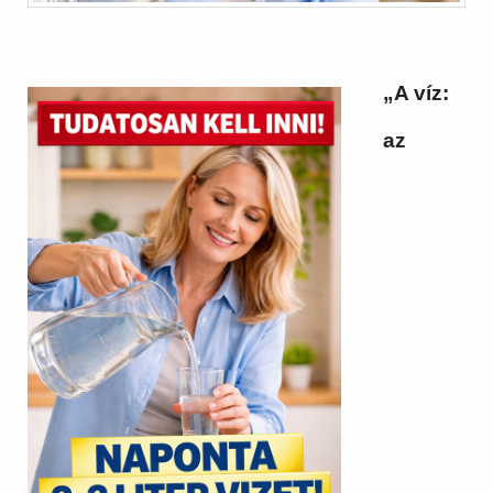
„A víz:
az