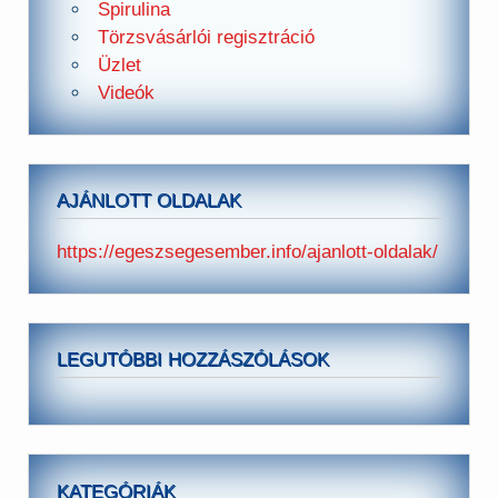
Spirulina
Törzsvásárlói regisztráció
Üzlet
Videók
AJÁNLOTT OLDALAK
https://egeszsegesember.info/ajanlott-oldalak/
LEGUTÓBBI HOZZÁSZÓLÁSOK
KATEGÓRIÁK