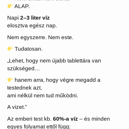
ALAP.
Napi
2–3 liter víz
elosztva egész nap.
Nem egyszerre. Nem este.
Tudatosan.
„Lehet, hogy nem újabb tablettára van
szükséged…
hanem arra, hogy végre megadd a
testednek azt,
ami nélkül nem tud működni.
A vizet.”
Az emberi test kb.
60%-a víz
– és minden
egyes folyamat ettől függ: