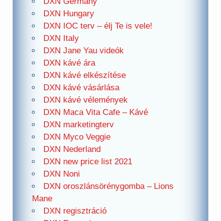
DXN Germany
DXN Hungary
DXN IOC terv – élj Te is vele!
DXN Italy
DXN Jane Yau videók
DXN kávé ára
DXN kávé elkészítése
DXN kávé vásárlása
DXN kávé vélemények
DXN Maca Vita Cafe – Kávé
DXN marketingterv
DXN Myco Veggie
DXN Nederland
DXN new price list 2021
DXN Noni
DXN oroszlánsörénygomba – Lions
Mane
DXN regisztráció