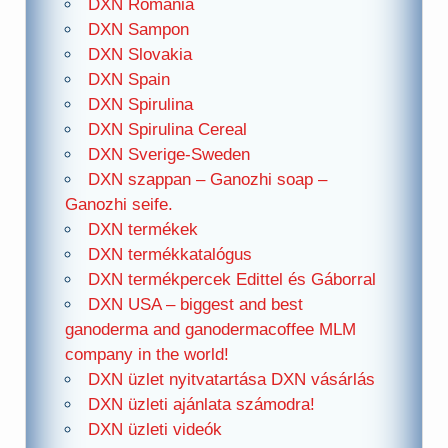
DXN Romania
DXN Sampon
DXN Slovakia
DXN Spain
DXN Spirulina
DXN Spirulina Cereal
DXN Sverige-Sweden
DXN szappan – Ganozhi soap –
Ganozhi seife.
DXN termékek
DXN termékkatalógus
DXN termékpercek Edittel és Gáborral
DXN USA – biggest and best
ganoderma and ganodermacoffee MLM
company in the world!
DXN üzlet nyitvatartása DXN vásárlás
DXN üzleti ajánlata számodra!
DXN üzleti videók