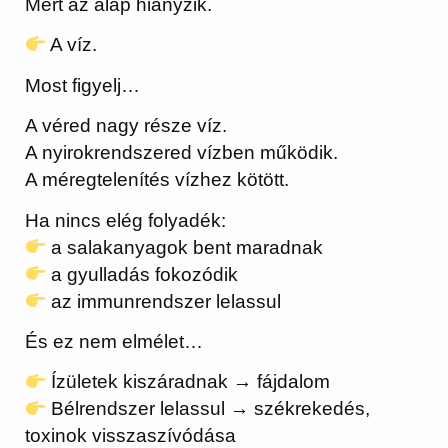
Mert az alap hiányzik.
A víz.
Most figyelj…
A véred nagy része víz.
A nyirokrendszered vízben működik.
A méregtelenítés vízhez kötött.
Ha nincs elég folyadék:
a salakanyagok bent maradnak
a gyulladás fokozódik
az immunrendszer lelassul
És ez nem elmélet…
Ízületek kiszáradnak → fájdalom
Bélrendszer lelassul → székrekedés,
toxinok visszaszívódása