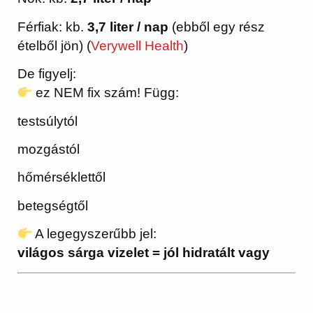
Férfiak: kb.
3,7 liter / nap
(ebből egy rész
ételből jön) (
Verywell Health
)
De figyelj:
ez NEM fix szám! Függ:
testsúlytól
mozgástól
hőmérséklettől
betegségtől
A legegyszerűbb jel:
világos sárga vizelet = jól hidratált vagy