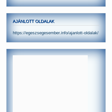
AJÁNLOTT OLDALAK
https://egeszsegesember.info/ajanlott-oldalak/