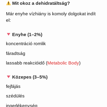
Mit okoz a dehidratáltság?
Már enyhe vízhiány is komoly dolgokat indít
el:
Enyhe (1–2%)
koncentráció romlik
fáradtság
lassabb reakcióidő (
Metabolic Body
)
Közepes (3–5%)
fejfájás
szédülés
ingerlékenység