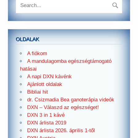
OLDALAK
A fiókom
A mandulagomba egészségtámogató
hatásai
A napi DXN kávénk
Ajánlott oldalak
Bibliai hit
dr. Csizmadia Bea ganoterápia videók
DXN – Válaszd az egészséget!
DXN 3 in 1 kávé
DXN árlista 2019
DXN árlista 2026. április 1-től