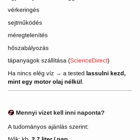
vérkeringés
sejtműködés
méregtelenítés
hőszabályozás
tápanyagok szállítása (
ScienceDirect
)
Ha nincs elég víz → a tested
lassulni kezd,
mint egy motor olaj nélkül
.
Mennyi vizet kell inni naponta?
A tudományos ajánlás szerint:
Nők: kb.
2,7 liter / nap