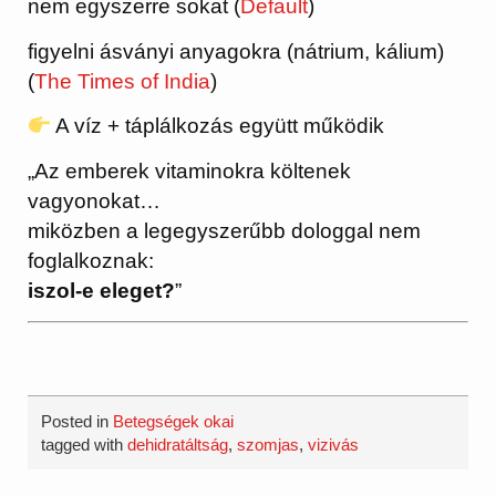
nem egyszerre sokat (
Default
)
figyelni ásványi anyagokra (nátrium, kálium)
(
The Times of India
)
A víz + táplálkozás együtt működik
„Az emberek vitaminokra költenek
vagyonokat…
miközben a legegyszerűbb dologgal nem
foglalkoznak:
iszol-e eleget?
”
Posted in
Betegségek okai
tagged with
dehidratáltság
,
szomjas
,
vizivás