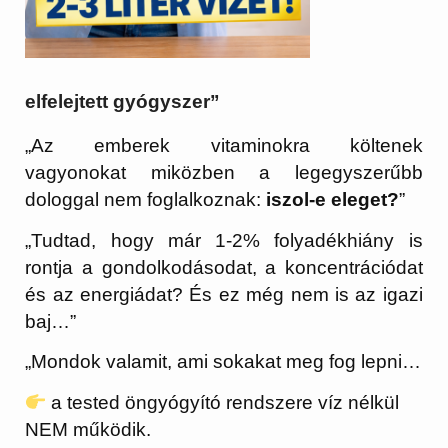
elfelejtett gyógyszer”
„Az emberek vitaminokra költenek
vagyonokat miközben a legegyszerűbb
dologgal nem foglalkoznak:
iszol-e eleget?
”
„Tudtad, hogy már 1-2% folyadékhiány is
rontja a gondolkodásodat, a koncentrációdat
és az energiádat? És ez még nem is az igazi
baj…”
„Mondok valamit, ami sokakat meg fog lepni…
a tested öngyógyító rendszere víz nélkül
NEM működik.