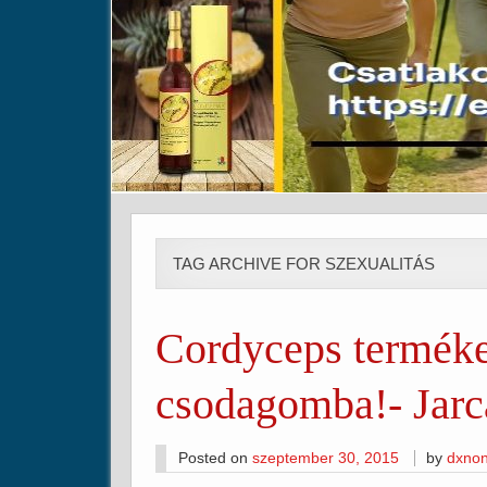
TAG ARCHIVE FOR SZEXUALITÁS
Cordyceps termék
csodagomba!- Jar
Posted on
szeptember 30, 2015
by
dxnon