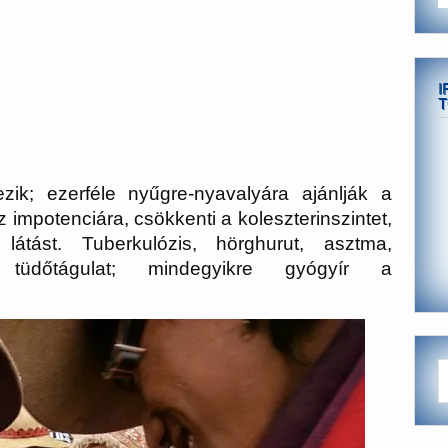
I
T
ik; ezerféle nyűgre-nyavalyára ajánlják a
z impotenciára, csökkenti a koleszterinszintet,
látást. Tuberkulózis, hörghurut, asztma,
, tüdőtágulat; mindegyikre gyógyír a