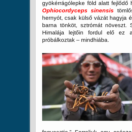
gyökérrágólepke föld alatt fejlőd
Ophiocordyceps sinensis
tömlős
hernyót, csak külső vázát hagyja é
barna tönköt, sztrómát növeszt. 
Himalája lejtőin fordul elő ez 
próbálkoztak – mindhiába.