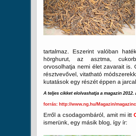
tartalmaz. Eszerint valóban hat
hörghurut, az asztma, cukorb
orvosolhatja nemi élet zavarait is
résztvevővel, vitatható módszerekk
kutatások egy részét éppen a jarcabi
A teljes cikket elolvashatja a magazin 2012
forrás: http://www.ng.hu/Magazin/magazin
Erről a csodagombáról, amit mi itt
ismerünk, egy másik blog, így ír: