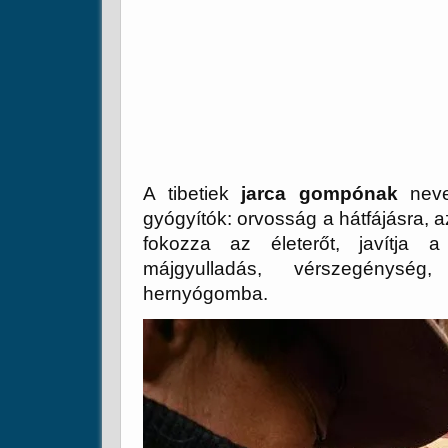
A tibetiek
jarca gompónak
nevez
gyógyítók: orvosság a hátfájásra, a
fokozza az életerőt, javítja a 
májgyulladás, vérszegénység
hernyógomba.