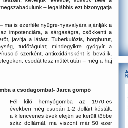
ze teában, keverjük levesbe, süssük bele a
megszabadulunk – legalábbis ezt bizonygatja
k – ma is ezerféle nyűgre-nyavalyára ajánlják a
 az impotenciára, a sárgaságra, csökkenti a
rőt, javítja a látást. Tuberkulózis, hörghurut,
ység, tüdőtágulat; mindegyikre gyógyír a
rusölő szerként, antioxidánsként is beválik.
betegeken, csodát tesz műtét után – még a haj
A
omba a csodagomba!- Jarca gompó
Fél kiló hernyógomba az 1970-es
években még csupán 1-2 dollárt kóstált,
a kilencvenes évek elején se került többe
száz dollárnál, ma viszont már 50 ezer