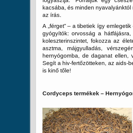
fogyasztja.” Forraljuk egy csés
kacsába, és minden nyavalyánktól 
az írás.
A „férget” – a tibetiek így emlegeti
gyógyítók: orvosság a hátfájásra,
koleszterinszintet, fokozza az élete
asztma, májgyulladás, vérszegén
hernyógomba, de daganat ellen, ví
Segít a hiv-fertőzötteken, az aids-
is kinő tőle!
Cordyceps termékek – Hernyóg