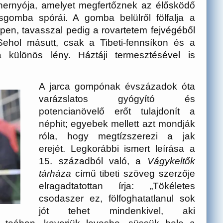
ő hernyója, amelyet megfertőznek az élősködő
gomba spórái. A gomba belülről fölfalja a
pen, tavasszal pedig a rovartetem fejvégéből
Sehol másutt, csak a Tibeti-fennsíkon és a
a különös lény. Háztáji termesztésével is
A jarca gompónak évszázadok óta
varázslatos gyógyító és
potencianövelő erőt tulajdonít a
néphit; egyebek mellett azt mondják
róla, hogy megtízszerezi a jak
erejét. Legkorábbi ismert leírása a
15. századból való, a
Vágykeltők
tárháza
című tibeti szöveg szerzője
elragadtatottan írja: „Tökéletes
csodaszer ez, fölfoghatatlanul sok
jót tehet mindenkivel, aki