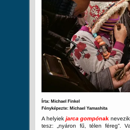
Írta: Michael Finkel
Fényképezte: Michael Yamashita
A helyiek
jarca gompó
nak
nevezik;
tesz: „nyáron fű, télen féreg”.