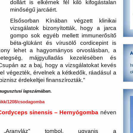
dollárt is elkérnek fél kiló kifogástalan
minőségű jarcáért.
Elsősorban Kínában végzett klinikai
vizsgálatok bizonyították, hogy a jarca
gompo sok egyéb mellett immunerősítő
béta-glükánt és vírusölő cordicepint is
ékony lehet a hagyományos orvoslásban, a
A
etegség, májgyulladás kezelésében és
. Csupán az a baj, hogy a vizsgálatokat kevés
h
o
el végezték, érvelnek a kétkedők, ráadásul a
znisz érdekeltjei finanszírozták.”
. augusztusi lapszámában.
cikk/1208/csodagomba
Cordyceps sinensis – Hernyógomba
néven
„Aranyláz” tombol, ugyanis a