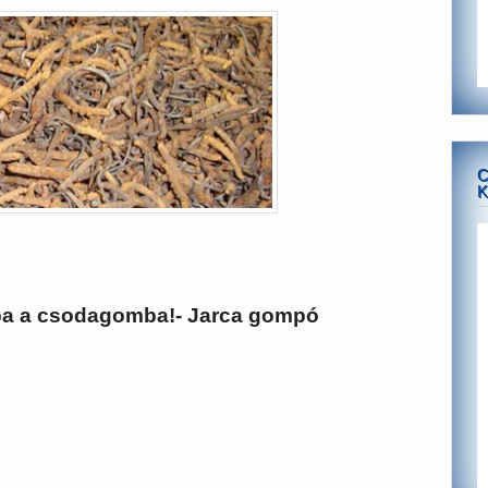
C
K
a a csodagomba!- Jarca gompó