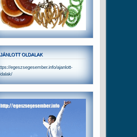
JÁNLOTT OLDALAK
ttps://egeszsegesember.info/ajanlott-
ldalak/