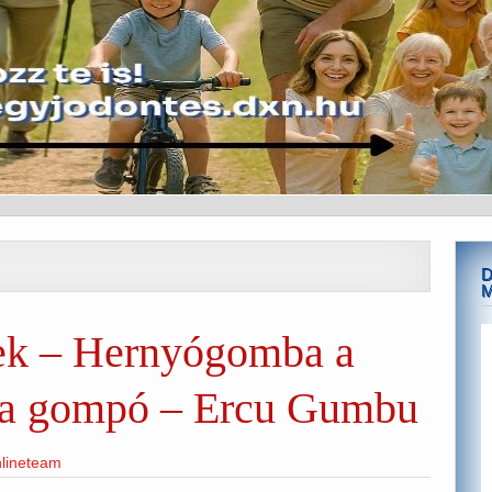
D
ek – Hernyógomba a
ca gompó – Ercu Gumbu
lineteam