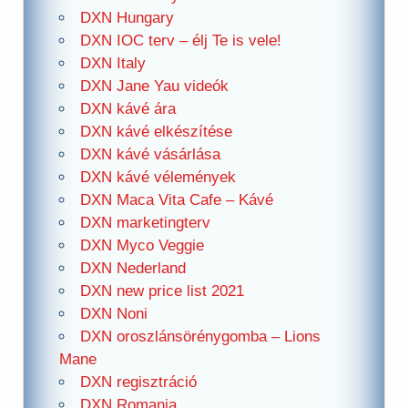
DXN Hungary
DXN IOC terv – élj Te is vele!
DXN Italy
DXN Jane Yau videók
DXN kávé ára
DXN kávé elkészítése
DXN kávé vásárlása
DXN kávé vélemények
DXN Maca Vita Cafe – Kávé
DXN marketingterv
DXN Myco Veggie
DXN Nederland
DXN new price list 2021
DXN Noni
DXN oroszlánsörénygomba – Lions
Mane
DXN regisztráció
DXN Romania