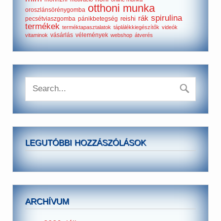
otthoni munka
oroszlánsörénygomba
spirulina
rák
reishi
pecsétviaszgomba
pánikbetegség
termékek
terméktapasztalatok
táplálékkiegészítők
videók
vásárlás
vélemények
vitaminok
webshop
átverés
LEGUTÓBBI HOZZÁSZÓLÁSOK
ARCHÍVUM