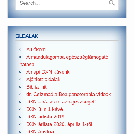
OLDALAK
A fiókom
A mandulagomba egészségtámogató
hatásai
A napi DXN kávénk
Ajánlott oldalak
Bibliai hit
dr. Csizmadia Bea ganoterápia videók
DXN – Válaszd az egészséget!
DXN 3 in 1 kávé
DXN árlista 2019
DXN árlista 2026. április 1-től
DXN Austria