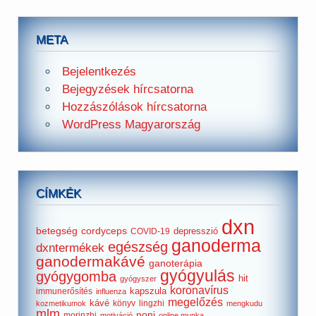
META
Bejelentkezés
Bejegyzések hírcsatorna
Hozzászólások hírcsatorna
WordPress Magyarország
CÍMKÉK
dxn
betegség
cordyceps
depresszió
COVID-19
ganoderma
egészség
dxntermékek
ganodermakávé
ganoterápia
gyógyulás
gyógygomba
hit
gyógyszer
koronavírus
kapszula
immunerősítés
influenza
megelőzés
kávé
könyv
lingzhi
kozmetikumok
mengkudu
mlm
noni
morinzhi
motiváció
online munka