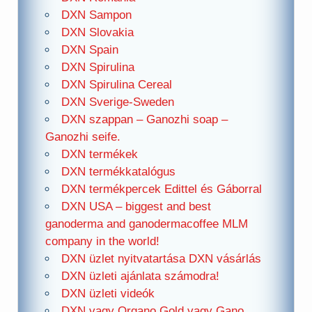
DXN Sampon
DXN Slovakia
DXN Spain
DXN Spirulina
DXN Spirulina Cereal
DXN Sverige-Sweden
DXN szappan – Ganozhi soap –
Ganozhi seife.
DXN termékek
DXN termékkatalógus
DXN termékpercek Edittel és Gáborral
DXN USA – biggest and best
ganoderma and ganodermacoffee MLM
company in the world!
DXN üzlet nyitvatartása DXN vásárlás
DXN üzleti ajánlata számodra!
DXN üzleti videók
DXN vagy Organo Gold vagy Gano