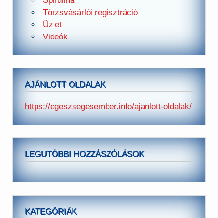
Spirulina
Törzsvásárlói regisztráció
Üzlet
Videók
AJÁNLOTT OLDALAK
https://egeszsegesember.info/ajanlott-oldalak/
LEGUTÓBBI HOZZÁSZÓLÁSOK
KATEGÓRIÁK