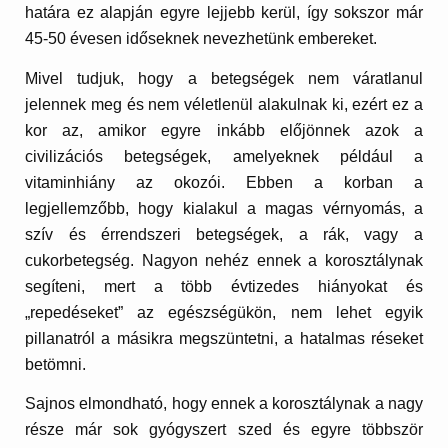
határa ez alapján egyre lejjebb kerül, így sokszor már
45-50 évesen időseknek nevezhetünk embereket.
Mivel tudjuk, hogy a betegségek nem váratlanul
jelennek meg és nem véletlenül alakulnak ki, ezért ez a
kor az, amikor egyre inkább előjönnek azok a
civilizációs betegségek, amelyeknek például a
vitaminhiány az okozói. Ebben a korban a
legjellemzőbb, hogy kialakul a magas vérnyomás, a
szív és érrendszeri betegségek, a rák, vagy a
cukorbetegség. Nagyon nehéz ennek a korosztálynak
segíteni, mert a több évtizedes hiányokat és
„repedéseket” az egészségükön, nem lehet egyik
pillanatról a másikra megszüntetni, a hatalmas réseket
betömni.
Sajnos elmondható, hogy ennek a korosztálynak a nagy
része már sok gyógyszert szed és egyre többször