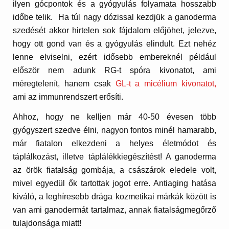
ilyen gócpontok és a gyógyulás folyamata hosszabb
időbe telik. Ha túl nagy dózissal kezdjük a ganoderma
szedését akkor hirtelen sok fájdalom előjöhet, jelezve,
hogy ott gond van és a gyógyulás elindult. Ezt nehéz
lenne elviselni, ezért idősebb embereknél például
először nem adunk RG-t spóra kivonatot, ami
méregtelenít, hanem csak
GL-t a micélium kivonatot,
ami az immunrendszert erősíti.
Ahhoz, hogy ne kelljen már 40-50 évesen több
gyógyszert szedve élni, nagyon fontos minél hamarabb,
már fiatalon elkezdeni a helyes életmódot és
táplálkozást, illetve táplálékkiegészítést! A ganoderma
az örök fiatalság gombája, a császárok eledele volt,
mivel egyedül ők tartottak jogot erre. Antiaging hatása
kiváló, a leghíresebb drága kozmetikai márkák között is
van ami ganodermát tartalmaz, annak fiatalságmegőrző
tulajdonsága miatt!