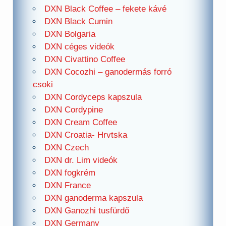
DXN Black Coffee – fekete kávé
DXN Black Cumin
DXN Bolgaria
DXN céges videók
DXN Civattino Coffee
DXN Cocozhi – ganodermás forró
csoki
DXN Cordyceps kapszula
DXN Cordypine
DXN Cream Coffee
DXN Croatia- Hrvtska
DXN Czech
DXN dr. Lim videók
DXN fogkrém
DXN France
DXN ganoderma kapszula
DXN Ganozhi tusfürdő
DXN Germany