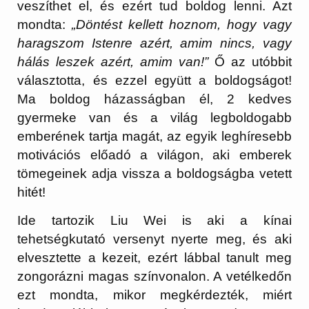
veszíthet el, és ezért tud boldog lenni. Azt
mondta:
„Döntést kellett hoznom, hogy vagy
haragszom Istenre azért, amim nincs, vagy
hálás leszek azért, amim van!”
Ő az utóbbit
választotta, és ezzel együtt a boldogságot!
Ma boldog házasságban él, 2 kedves
gyermeke van és a világ legboldogabb
emberének tartja magát, az egyik leghíresebb
motivációs előadó a világon, aki emberek
tömegeinek adja vissza a boldogságba vetett
hitét!
Ide tartozik Liu Wei is aki a kínai
tehetségkutató versenyt nyerte meg, és aki
elvesztette a kezeit, ezért lábbal tanult meg
zongorázni magas színvonalon. A vetélkedőn
ezt mondta, mikor megkérdezték, miért