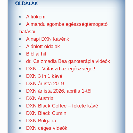
OLDALAK
A fiókom
A mandulagomba egészségtámogató
hatásai
A napi DXN kávénk
Ajánlott oldalak
Bibliai hit
dr. Csizmadia Bea ganoterápia videók
DXN – Válaszd az egészséget!
DXN 3 in 1 kávé
DXN árlista 2019
DXN árlista 2026. április 1-től
DXN Austria
DXN Black Coffee – fekete kávé
DXN Black Cumin
DXN Bolgaria
DXN céges videók