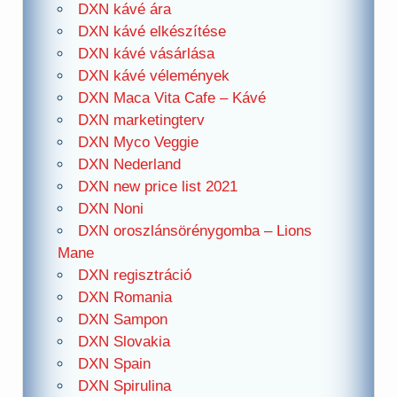
DXN kávé ára
DXN kávé elkészítése
DXN kávé vásárlása
DXN kávé vélemények
DXN Maca Vita Cafe – Kávé
DXN marketingterv
DXN Myco Veggie
DXN Nederland
DXN new price list 2021
DXN Noni
DXN oroszlánsörénygomba – Lions
Mane
DXN regisztráció
DXN Romania
DXN Sampon
DXN Slovakia
DXN Spain
DXN Spirulina