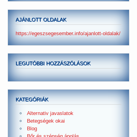
AJÁNLOTT OLDALAK
https://egeszsegesember.info/ajanlott-oldalak/
LEGUTÓBBI HOZZÁSZÓLÁSOK
KATEGÓRIÁK
Alternativ javaslatok
Betegségek okai
Blog
Bőr és szépség ápolás