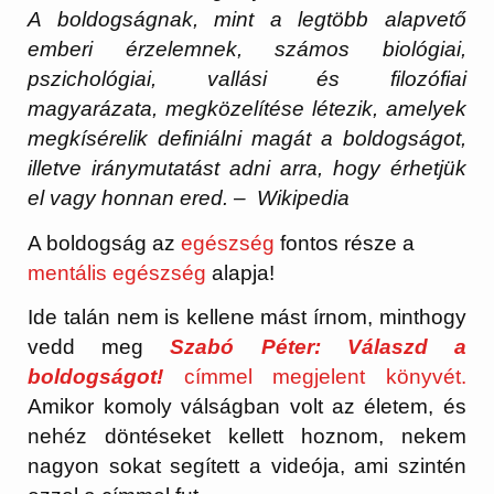
A boldogságnak, mint a legtöbb alapvető
emberi érzelemnek, számos biológiai,
pszichológiai, vallási és filozófiai
magyarázata, megközelítése létezik, amelyek
megkísérelik definiálni magát a boldogságot,
illetve iránymutatást adni arra, hogy érhetjük
el vagy honnan ered. – Wikipedia
A boldogság az
egészség
fontos része a
mentális egészség
alapja!
Ide talán nem is kellene mást írnom, minthogy
vedd meg
Szabó Péter: Válaszd a
boldogságot!
címmel megjelent könyvét.
Amikor komoly válságban volt az életem, és
nehéz döntéseket kellett hoznom, nekem
nagyon sokat segített a videója, ami szintén