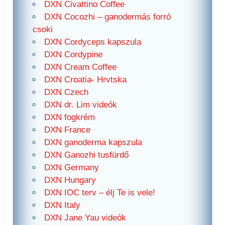
DXN Civattino Coffee
DXN Cocozhi – ganodermás forró
csoki
DXN Cordyceps kapszula
DXN Cordypine
DXN Cream Coffee
DXN Croatia- Hrvtska
DXN Czech
DXN dr. Lim videók
DXN fogkrém
DXN France
DXN ganoderma kapszula
DXN Ganozhi tusfürdő
DXN Germany
DXN Hungary
DXN IOC terv – élj Te is vele!
DXN Italy
DXN Jane Yau videók