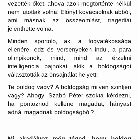
vezették őket, ahova azok megtörténte nélkül
nem jutottak volna! Előnyt kovácsolnak abból,
ami másnak az összeomlást, tragédiát
jelenthette volna.
Minden sportoló, aki a fogyatékossága
ellenére, edz és versenyeken indul, a para
olimpikonok, mind, mind az érzelmi
intelligencia bajnokai, akik a boldogságot
választották az önsajnálat helyett!
Te boldog vagy? A boldogság milyen szintjén
vagy? Ahogy, Szabó Péter szokta kérdezni,
ha pontoznod kellene magadat, hányast
adnál magadnak boldogságból?
Mi akadályoz még téged, hogy boldog