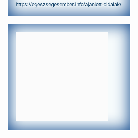
https://egeszsegesember.info/ajanlott-oldalak/