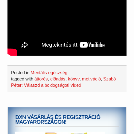
Posted in
Mentális egészség
tagged with
áttörés
,
előadás
,
könyv
,
motiváció
,
Szabó
Péter: Válaszd a boldogságot! videó
DXN VÁSÁRLÁS ÉS REGISZTRÁCIÓ
MAGYARORSZÁGON!