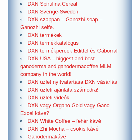
DXN Spirulina Cereal
DXN Sverige-Sweden
DXN szappan – Ganozhi soap –
Ganozhi seife.
DXN termékek
DXN termékkatalógus
DXN termékpercek Edittel és Gáborral
DXN USA – biggest and best
ganoderma and ganodermacoffee MLM
company in the world!
DXN üzlet nyitvatartása DXN vásárlás
DXN üzleti ajánlata számodra!
DXN üzleti videók
DXN vagy Organo Gold vagy Gano
Excel kávé?
DXN White Coffee – fehér kávé
DXN Zhi Mocha – csokis kávé
Ganodermakávé