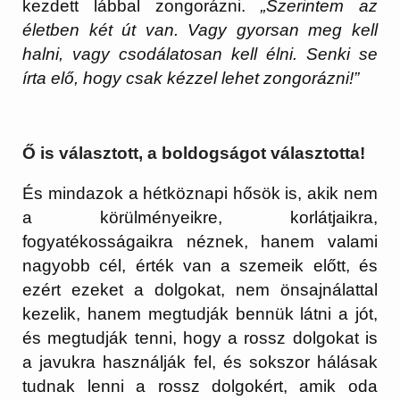
kezdett lábbal zongorázni.
„Szerintem az
életben két út van. Vagy gyorsan meg kell
halni, vagy csodálatosan kell élni. Senki se
írta elő, hogy csak kézzel lehet zongorázni!”
Ő is választott, a boldogságot választotta!
És mindazok a hétköznapi hősök is, akik nem
a körülményeikre, korlátjaikra,
fogyatékosságaikra néznek, hanem valami
nagyobb cél, érték van a szemeik előtt, és
ezért ezeket a dolgokat, nem önsajnálattal
kezelik, hanem megtudják bennük látni a jót,
és megtudják tenni, hogy a rossz dolgokat is
a javukra használják fel, és sokszor hálásak
tudnak lenni a rossz dolgokért, amik oda