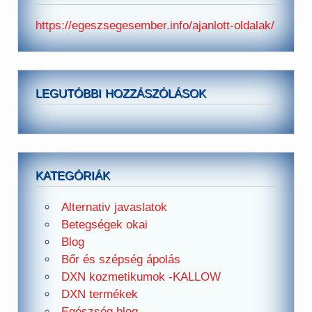
https://egeszsegesember.info/ajanlott-oldalak/
LEGUTÓBBI HOZZÁSZÓLÁSOK
KATEGÓRIÁK
Alternativ javaslatok
Betegségek okai
Blog
Bőr és szépség ápolás
DXN kozmetikumok -KALLOW
DXN termékek
Egészség blog