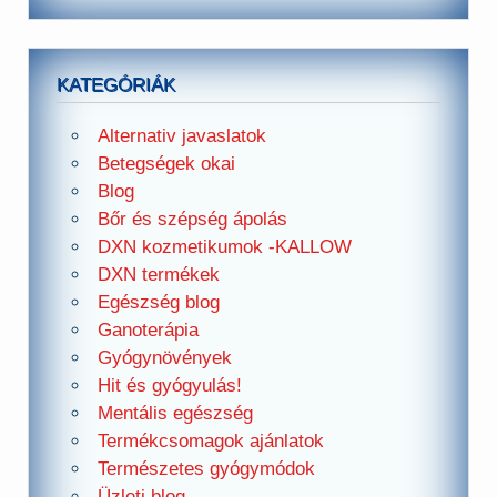
KATEGÓRIÁK
Alternativ javaslatok
Betegségek okai
Blog
Bőr és szépség ápolás
DXN kozmetikumok -KALLOW
DXN termékek
Egészség blog
Ganoterápia
Gyógynövények
Hit és gyógyulás!
Mentális egészség
Termékcsomagok ajánlatok
Természetes gyógymódok
Üzleti blog