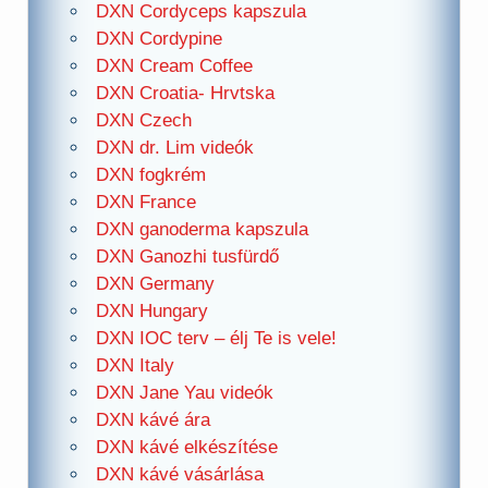
DXN Cordyceps kapszula
DXN Cordypine
DXN Cream Coffee
DXN Croatia- Hrvtska
DXN Czech
DXN dr. Lim videók
DXN fogkrém
DXN France
DXN ganoderma kapszula
DXN Ganozhi tusfürdő
DXN Germany
DXN Hungary
DXN IOC terv – élj Te is vele!
DXN Italy
DXN Jane Yau videók
DXN kávé ára
DXN kávé elkészítése
DXN kávé vásárlása