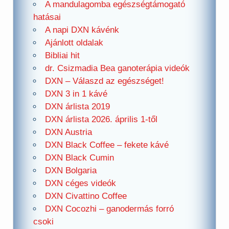
A mandulagomba egészségtámogató
hatásai
A napi DXN kávénk
Ajánlott oldalak
Bibliai hit
dr. Csizmadia Bea ganoterápia videók
DXN – Válaszd az egészséget!
DXN 3 in 1 kávé
DXN árlista 2019
DXN árlista 2026. április 1-től
DXN Austria
DXN Black Coffee – fekete kávé
DXN Black Cumin
DXN Bolgaria
DXN céges videók
DXN Civattino Coffee
DXN Cocozhi – ganodermás forró
csoki