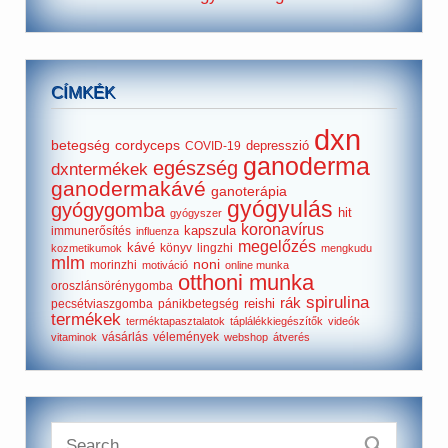
CÍMKÉK
dxn
betegség
cordyceps
depresszió
COVID-19
ganoderma
egészség
dxntermékek
ganodermakávé
ganoterápia
gyógyulás
gyógygomba
hit
gyógyszer
koronavírus
kapszula
immunerősítés
influenza
megelőzés
kávé
könyv
lingzhi
kozmetikumok
mengkudu
mlm
noni
morinzhi
motiváció
online munka
otthoni munka
oroszlánsörénygomba
spirulina
rák
reishi
pecsétviaszgomba
pánikbetegség
termékek
terméktapasztalatok
táplálékkiegészítők
videók
vásárlás
vélemények
vitaminok
webshop
átverés