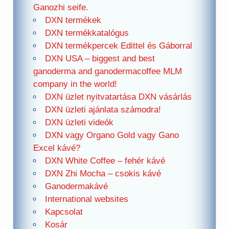
Ganozhi seife.
DXN termékek
DXN termékkatalógus
DXN termékpercek Edittel és Gáborral
DXN USA – biggest and best
ganoderma and ganodermacoffee MLM
company in the world!
DXN üzlet nyitvatartása DXN vásárlás
DXN üzleti ajánlata számodra!
DXN üzleti videók
DXN vagy Organo Gold vagy Gano
Excel kávé?
DXN White Coffee – fehér kávé
DXN Zhi Mocha – csokis kávé
Ganodermakávé
International websites
Kapcsolat
Kosár