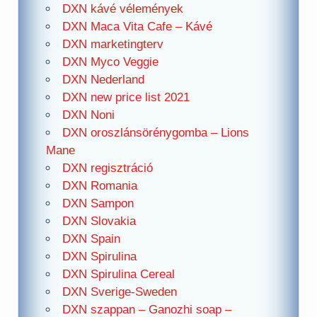
DXN kávé vélemények
DXN Maca Vita Cafe – Kávé
DXN marketingterv
DXN Myco Veggie
DXN Nederland
DXN new price list 2021
DXN Noni
DXN oroszlánsörénygomba – Lions
Mane
DXN regisztráció
DXN Romania
DXN Sampon
DXN Slovakia
DXN Spain
DXN Spirulina
DXN Spirulina Cereal
DXN Sverige-Sweden
DXN szappan – Ganozhi soap –