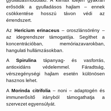
gyulladásmoduláló. A klimax idején gyakran
erősödik a gyulladásos hajlam – ennek
csökkentése hosszú távon védi az
érrendszert.
Az
Hericium erinaceus
– oroszlánsörény –
az idegrendszer támogatója. Segíthet a
koncentrációban, memóriazavarokban,
hangulati hullámzásokban.
A
Spirulina
tápanyag- és vasforrás,
antioxidáns védelemmel. Fáradtság,
vérszegénységi hajlam esetén különösen
hasznos lehet.
A
Morinda citrifolia
– noni – adaptogén és
immunerősítő irányból támogathatja a
szervezet egyensúlyát.