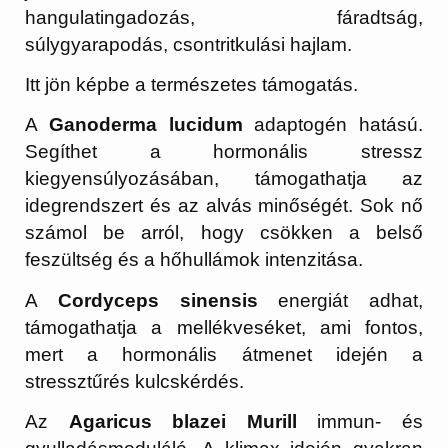
hangulatingadozás, fáradtság,
súlygyarapodás, csontritkulási hajlam.
Itt jön képbe a természetes támogatás.
A
Ganoderma lucidum
adaptogén hatású.
Segíthet a hormonális stressz
kiegyensúlyozásában, támogathatja az
idegrendszert és az alvás minőségét. Sok nő
számol be arról, hogy csökken a belső
feszültség és a hőhullámok intenzitása.
A
Cordyceps sinensis
energiát adhat,
támogathatja a mellékveséket, ami fontos,
mert a hormonális átmenet idején a
stressztűrés kulcskérdés.
Az
Agaricus blazei Murill
immun- és