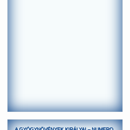
A GYÓGYNÖVÉNYEK KIRÁLYAI – NUMERO