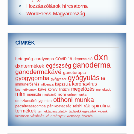
Hozzászólások hírcsatorna
WordPress Magyarország
CÍMKÉK
dxn
betegség
cordyceps
depresszió
COVID-19
ganoderma
egészség
dxntermékek
ganodermakávé
ganoterápia
gyógyulás
gyógygomba
hit
gyógyszer
koronavírus
kapszula
immunerősítés
influenza
megelőzés
kávé
könyv
lingzhi
kozmetikumok
mengkudu
mlm
noni
morinzhi
motiváció
online munka
otthoni munka
oroszlánsörénygomba
spirulina
rák
reishi
pecsétviaszgomba
pánikbetegség
termékek
terméktapasztalatok
táplálékkiegészítők
videók
vásárlás
vélemények
vitaminok
webshop
átverés