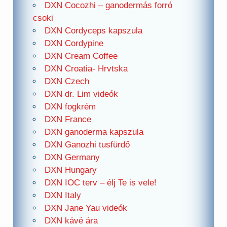
DXN Cocozhi – ganodermás forró
csoki
DXN Cordyceps kapszula
DXN Cordypine
DXN Cream Coffee
DXN Croatia- Hrvtska
DXN Czech
DXN dr. Lim videók
DXN fogkrém
DXN France
DXN ganoderma kapszula
DXN Ganozhi tusfürdő
DXN Germany
DXN Hungary
DXN IOC terv – élj Te is vele!
DXN Italy
DXN Jane Yau videók
DXN kávé ára