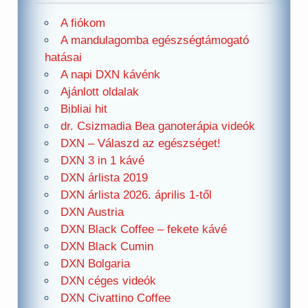
A fiókom
A mandulagomba egészségtámogató
hatásai
A napi DXN kávénk
Ajánlott oldalak
Bibliai hit
dr. Csizmadia Bea ganoterápia videók
DXN – Válaszd az egészséget!
DXN 3 in 1 kávé
DXN árlista 2019
DXN árlista 2026. április 1-től
DXN Austria
DXN Black Coffee – fekete kávé
DXN Black Cumin
DXN Bolgaria
DXN céges videók
DXN Civattino Coffee