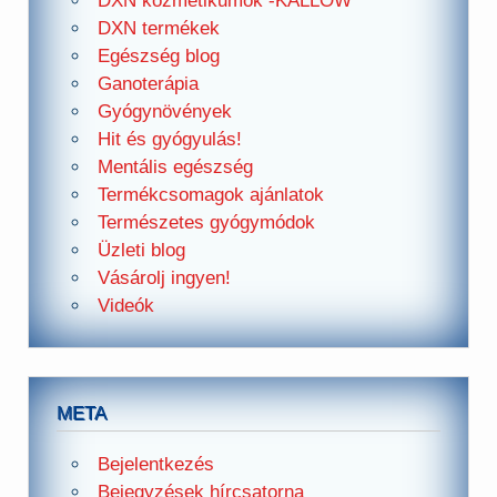
DXN kozmetikumok -KALLOW
DXN termékek
Egészség blog
Ganoterápia
Gyógynövények
Hit és gyógyulás!
Mentális egészség
Termékcsomagok ajánlatok
Természetes gyógymódok
Üzleti blog
Vásárolj ingyen!
Videók
META
Bejelentkezés
Bejegyzések hírcsatorna