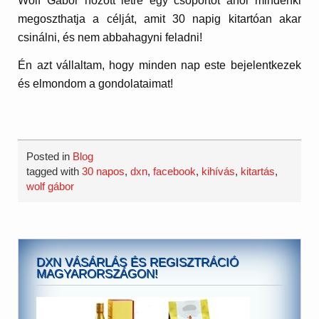
Wolf Gábor hozott létre egy csoportot ahol mindenki
megoszthatja a célját, amit 30 napig kitartóan akar
csinálni, és nem abbahagyni feladni!
Én azt vállaltam, hogy minden nap este bejelentkezek
és elmondom a gondolataimat!
Posted in
Blog
tagged with
30 napos
,
dxn
,
facebook
,
kihívás
,
kitartás
,
wolf gábor
DXN VÁSÁRLÁS ÉS REGISZTRÁCIÓ
MAGYARORSZÁGON!