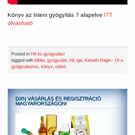
Könyv az Isteni gyógyítás 7 alapelve
ITT
olvasható
Posted in
Hit és gyógyulás!
tagged with
biblia
,
gyógyulás
,
hit
,
ige
,
Keneth Hagin : Út a
gyógyuláshoz
,
könyv
,
videó
DXN VÁSÁRLÁS ÉS REGISZTRÁCIÓ
MAGYARORSZÁGON!