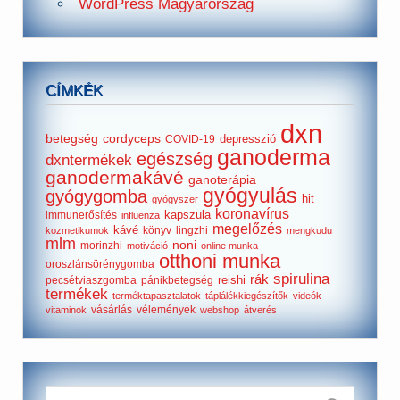
WordPress Magyarország
CÍMKÉK
dxn
betegség
cordyceps
depresszió
COVID-19
ganoderma
egészség
dxntermékek
ganodermakávé
ganoterápia
gyógyulás
gyógygomba
hit
gyógyszer
koronavírus
kapszula
immunerősítés
influenza
megelőzés
kávé
könyv
lingzhi
kozmetikumok
mengkudu
mlm
noni
morinzhi
motiváció
online munka
otthoni munka
oroszlánsörénygomba
spirulina
rák
reishi
pecsétviaszgomba
pánikbetegség
termékek
terméktapasztalatok
táplálékkiegészítők
videók
vásárlás
vélemények
vitaminok
webshop
átverés