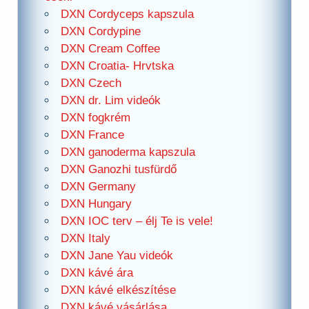
DXN Cordyceps kapszula
DXN Cordypine
DXN Cream Coffee
DXN Croatia- Hrvtska
DXN Czech
DXN dr. Lim videók
DXN fogkrém
DXN France
DXN ganoderma kapszula
DXN Ganozhi tusfürdő
DXN Germany
DXN Hungary
DXN IOC terv – élj Te is vele!
DXN Italy
DXN Jane Yau videók
DXN kávé ára
DXN kávé elkészítése
DXN kávé vásárlása