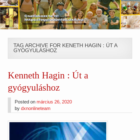
TAG ARCHIVE FOR KENETH HAGIN : ÚT A
GYÓGYULÁSHOZ
Kenneth Hagin : Út a
gyógyuláshoz
Posted on
március 26, 2020
by
dxnonlineteam