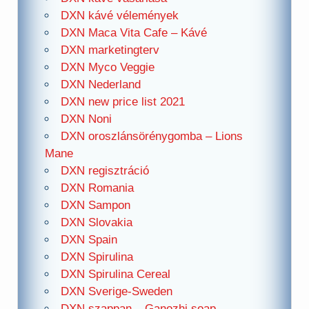
DXN kávé vélemények
DXN Maca Vita Cafe – Kávé
DXN marketingterv
DXN Myco Veggie
DXN Nederland
DXN new price list 2021
DXN Noni
DXN oroszlánsörénygomba – Lions
Mane
DXN regisztráció
DXN Romania
DXN Sampon
DXN Slovakia
DXN Spain
DXN Spirulina
DXN Spirulina Cereal
DXN Sverige-Sweden
DXN szappan – Ganozhi soap –