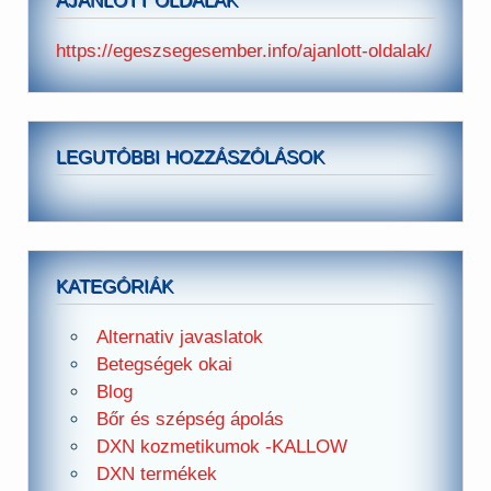
AJÁNLOTT OLDALAK
https://egeszsegesember.info/ajanlott-oldalak/
LEGUTÓBBI HOZZÁSZÓLÁSOK
KATEGÓRIÁK
Alternativ javaslatok
Betegségek okai
Blog
Bőr és szépség ápolás
DXN kozmetikumok -KALLOW
DXN termékek