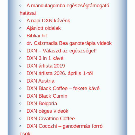
A mandulagomba egészségtámogató
hatásai
A napi DXN kávénk
Ajánlott oldalak
Bibliai hit
dr. Csizmadia Bea ganoterápia videók
DXN – Válaszd az egészséget!
DXN 3 in 1 kávé
DXN árlista 2019
DXN árlista 2026. április 1-től
DXN Austria
DXN Black Coffee – fekete kávé
DXN Black Cumin
DXN Bolgaria
DXN céges videók
DXN Civattino Coffee
DXN Cocozhi – ganodermás forró
csoki