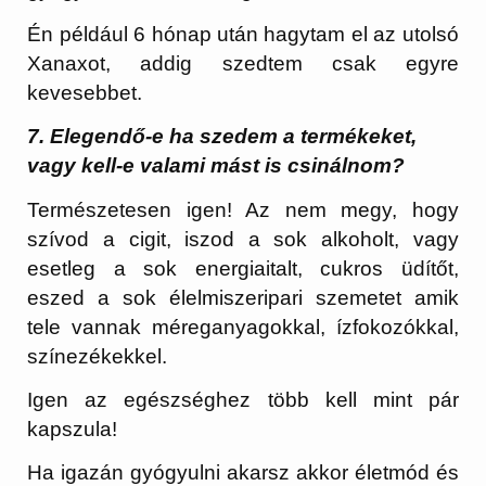
Én például 6 hónap után hagytam el az utolsó
Xanaxot, addig szedtem csak egyre
kevesebbet.
7. Elegendő-e ha szedem a termékeket,
vagy kell-e valami mást is csinálnom?
Természetesen igen! Az nem megy, hogy
szívod a cigit, iszod a sok alkoholt, vagy
esetleg a sok energiaitalt, cukros üdítőt,
eszed a sok élelmiszeripari szemetet amik
tele vannak méreganyagokkal, ízfokozókkal,
színezékekkel.
Igen az egészséghez több kell mint pár
kapszula!
Ha igazán gyógyulni akarsz akkor életmód és