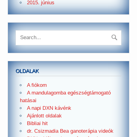
2015. június
OLDALAK
A fiókom
A mandulagomba egészségtámogató
hatásai
A napi DXN kávénk
Ajánlott oldalak
Bibliai hit
dr. Csizmadia Bea ganoterápia videók