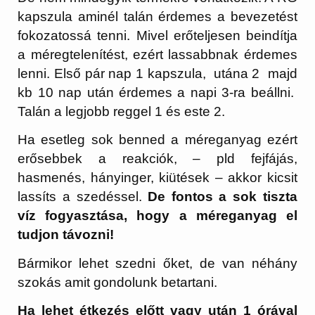
kapszula aminél talán érdemes a bevezetést
fokozatossá tenni. Mivel erőteljesen beindítja
a méregtelenítést, ezért lassabbnak érdemes
lenni. Első pár nap 1 kapszula, utána 2 majd
kb 10 nap után érdemes a napi 3-ra beállni.
Talán a legjobb reggel 1 és este 2.
Ha esetleg sok benned a méreganyag ezért
erősebbek a reakciók, – pld fejfájás,
hasmenés, hányinger, kiütések – akkor kicsit
lassíts a szedéssel.
De fontos a sok tiszta
víz fogyasztása, hogy a méreganyag el
tudjon távozni!
Bármikor lehet szedni őket, de van néhány
szokás amit gondolunk betartani.
Ha lehet étkezés előtt vagy után 1 órával