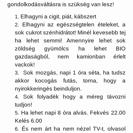
gondolkodásváltásra is szükség van lesz!
Elhagyni a cigit, piát, kábszert
Elhagyni az egészségtelen ételeket, a
sok cukrot szénhidrátot! Minél kevesebb tej
ha lehet semmi! Amennyire lehet sok
zöldség gyümölcs ha lehet BIO
gazdaságból, nem kamionban érlelt
vackok!
Sok mozgás, napi 1 óra séta, ha tudsz
akkor kocogás futás, torna, hogy a
nyirokkeringés beinduljon.
Sok folyadék hogy a méreg távozni
tudjon!
Ha lehet napi 8 óra alvás. Fekvés 22.00
Kelés 6.00
És nem árt ha nem nézel TV-t, olvasol