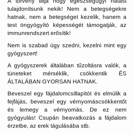
A törvény tiltja hogy egészségügyi hatást
tulajdonítsunk nekik! Nem a betegségekre
hatnak, nem a betegséget kezelik, hanem a
test öngyógyító képességét támogatják, az
immunrendszert erősítik!
Nem is szabad úgy szedni, kezelni mint egy
gyógyszert!
A gyógyszerek általában tűzoltásra valók, a
tüneteket mérséklik, csökkentik ÉS
ÁLTALÁBAN GYORSAN HATNAK.
Beveszel egy fájdalomcsillapítót és elmúlik a
fejfájás, beveszel egy vérnyomáscsökkentőt
és lemegy a vérnyomás. De ez nem
gyógyulás! Csupán beavatkozás a fájdalom
érzetbe, az erek tágulásába stb.