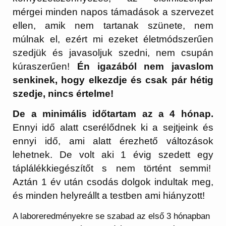
mérgei minden napos támadások a szervezet
ellen, amik nem tartanak szünete, nem
múlnak el, ezért mi ezeket életmódszerűen
szedjük és javasoljuk szedni, nem csupán
kúraszerűen!
Én igazából nem javaslom
senkinek, hogy elkezdje és csak pár hétig
szedje, nincs értelme!
De a minimális időtartam az a 4 hónap.
Ennyi idő alatt cserélődnek ki a sejtjeink és
ennyi idő, ami alatt érezhető változások
lehetnek. De volt aki 1 évig szedett egy
táplálékkiegészítőt s nem történt semmi!
Aztán 1 év után csodás dolgok indultak meg,
és minden helyreállt a testben ami hiányzott!
A laboreredményekre se szabad az első 3 hónapban