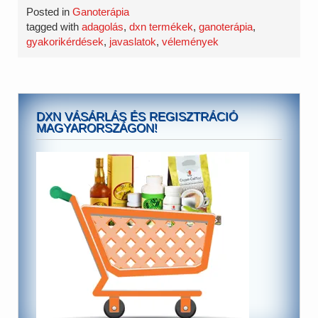
Posted in
Ganoterápia
tagged with
adagolás
,
dxn termékek
,
ganoterápia
,
gyakorikérdések
,
javaslatok
,
vélemények
DXN VÁSÁRLÁS ÉS REGISZTRÁCIÓ
MAGYARORSZÁGON!