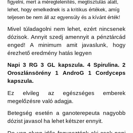
figyelni, mert a méregtelenítés, megtisztulás alatt,
lehet, hogy emelkednek is a kritikus értékek, amíg
teljesen be nem áll az egyensúly és a kívánt érték!
Mivel túladagolni nem lehet, ezért nincsenek
dózisok. Annyit szedj amennyit a pénztárcád
enged! A minimum amit javaslunk, hogy
érezhető eredmény hatás legyen
Napi 3 RG 3 GL kapszula. 4 Spirulina. 2
Oroszlánsörény 1 AndroG 1 Cordyceps
kapszula.
Ez elvileg az egészséges emberek
megelőzésre való adagja.
Betegség esetén a ganoterepeuta nagyobb
dózist javasol ha lehet kétszer ennyit.