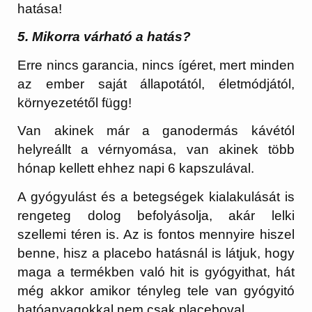
hatása!
5. Mikorra várható a hatás?
Erre nincs garancia, nincs ígéret, mert minden
az ember saját állapotától, életmódjától,
környezetétől függ!
Van akinek már a ganodermás kávétól
helyreállt a vérnyomása, van akinek több
hónap kellett ehhez napi 6 kapszulával.
A gyógyulást és a betegségek kialakulását is
rengeteg dolog befolyásolja, akár lelki
szellemi téren is. Az is fontos mennyire hiszel
benne, hisz a placebo hatásnál is látjuk, hogy
maga a termékben való hit is gyógyithat, hát
még akkor amikor tényleg tele van gyógyitó
hatóanyagokkal nem csak placeboval.