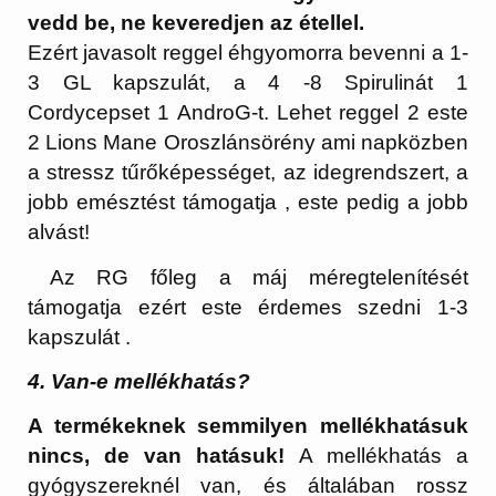
vedd be, ne keveredjen az étellel.
Ezért javasolt reggel éhgyomorra bevenni a 1-
3 GL kapszulát, a 4 -8 Spirulinát 1
Cordycepset 1 AndroG-t. Lehet reggel 2 este
2 Lions Mane Oroszlánsörény ami napközben
a stressz tűrőképességet, az idegrendszert, a
jobb emésztést támogatja , este pedig a jobb
alvást!
Az RG főleg a máj méregtelenítését
támogatja ezért este érdemes szedni 1-3
kapszulát .
4. Van-e mellékhatás?
A termékeknek semmilyen mellékhatásuk
nincs, de van hatásuk!
A mellékhatás a
gyógyszereknél van, és általában rossz