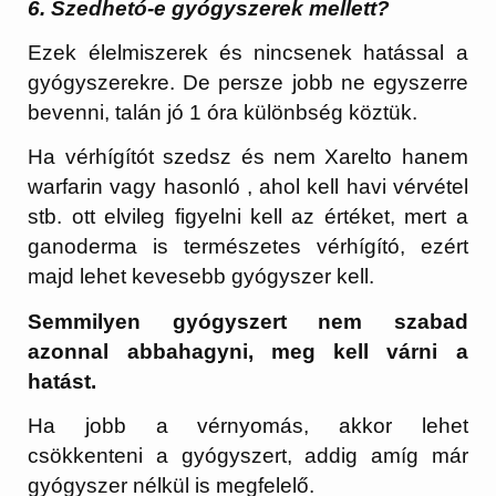
6. Szedhetó-e gyógyszerek mellett?
Ezek élelmiszerek és nincsenek hatással a
gyógyszerekre. De persze jobb ne egyszerre
bevenni, talán jó 1 óra különbség köztük.
Ha vérhígítót szedsz és nem Xarelto hanem
warfarin vagy hasonló , ahol kell havi vérvétel
stb. ott elvileg figyelni kell az értéket, mert a
ganoderma is természetes vérhígító, ezért
majd lehet kevesebb gyógyszer kell.
Semmilyen gyógyszert nem szabad
azonnal abbahagyni, meg kell várni a
hatást.
Ha jobb a vérnyomás, akkor lehet
csökkenteni a gyógyszert, addig amíg már
gyógyszer nélkül is megfelelő.