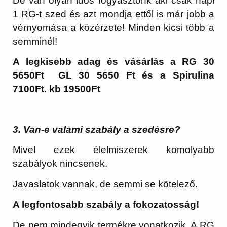
De van olyan idős fogyasztónk aki csak napi
1 RG-t szed és azt mondja ettől is már jobb a
vérnyomása a közérzete! Minden kicsi több a
semminél!
A legkisebb adag és vásárlás a RG 30
5650Ft GL 30 5650 Ft és a Spirulina
7100Ft. kb 19500Ft
3. Van-e valami szabály a szedésre?
Mivel ezek élelmiszerek komolyabb
szabályok nincsenek.
Javaslatok vannak, de semmi se kötelező.
A legfontosabb szabály a fokozatosság!
De nem mindegyik termékre vonatkozik. A RG