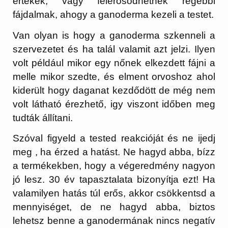
értékek, vagy felerősödhetnek régebbi
fájdalmak, ahogy a ganoderma kezeli a testet.
Van olyan is hogy a ganoderma szkenneli a
szervezetet és ha talál valamit azt jelzi. Ilyen
volt például mikor egy nőnek elkezdett fájni a
melle mikor szedte, és elment orvoshoz ahol
kiderült hogy daganat kezdődött de még nem
volt látható érezhető, igy viszont időben meg
tudták állítani.
Szóval figyeld a tested reakcióját és ne ijedj
meg , ha érzed a hatást. Ne hagyd abba, bízz
a termékekben, hogy a végeredmény nagyon
jó lesz. 30 év tapasztalata bizonyítja ezt! Ha
valamilyen hatás túl erős, akkor csökkentsd a
mennyiséget, de ne hagyd abba, biztos
lehetsz benne a ganodermának nincs negatív