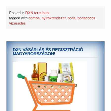
Posted in
DXN termékek
tagged with
gomba
,
nyirokrendszer
,
poria
,
poriacocos
,
vizesedés
DXN VÁSÁRLÁS ÉS REGISZTRÁCIÓ
MAGYARORSZÁGON!