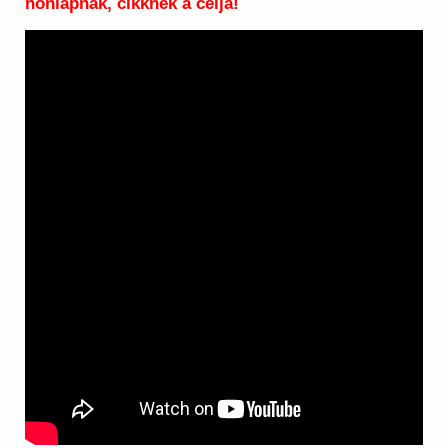
honlapnak, cikknek a célja!