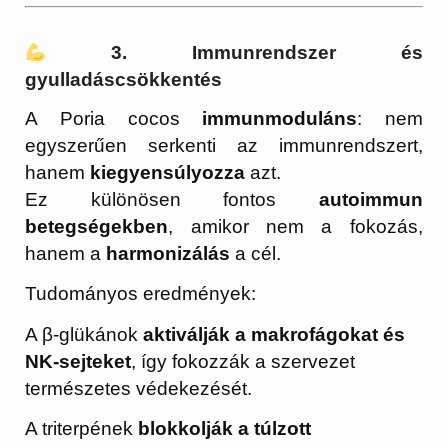
3. Immunrendszer és
gyulladáscsökkentés
A Poria cocos
immunmoduláns
: nem
egyszerűen serkenti az immunrendszert,
hanem
kiegyensúlyozza
azt.
Ez különösen fontos
autoimmun
betegségekben
, amikor nem a fokozás,
hanem a
harmonizálás
a cél.
Tudományos eredmények:
A β-glükánok
aktiválják a makrofágokat és
NK-sejteket
, így fokozzák a szervezet
természetes védekezését.
A triterpének
blokkolják a túlzott