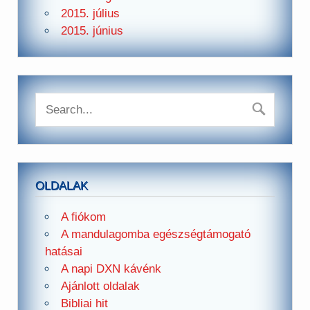
2015. július
2015. június
OLDALAK
A fiókom
A mandulagomba egészségtámogató
hatásai
A napi DXN kávénk
Ajánlott oldalak
Bibliai hit