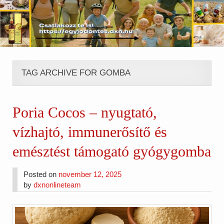
TAG ARCHIVE FOR GOMBA
Poria Cocos – nyugtató,
vízhajtó, immunerősítő és
emésztést támogató gyógygomba
Posted on
november 12, 2025
by
dxnonlineteam