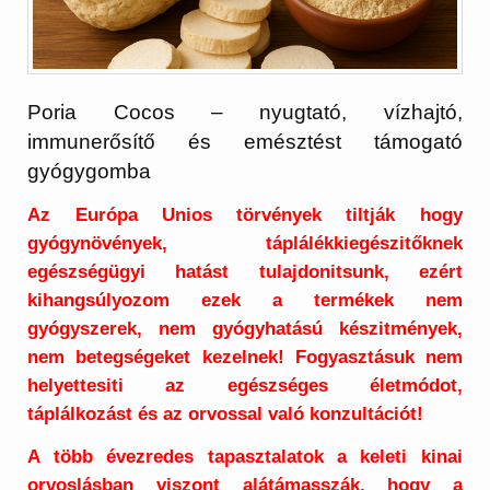
Poria Cocos – nyugtató, vízhajtó,
immunerősítő és emésztést támogató
gyógygomba
Az Európa Unios törvények tiltják hogy
gyógynövények, táplálékkiegészitőknek
egészségügyi hatást tulajdonitsunk, ezért
kihangsúlyozom ezek a termékek nem
gyógyszerek, nem gyógyhatású készitmények,
nem betegségeket kezelnek! Fogyasztásuk nem
helyettesiti az egészséges életmódot,
táplálkozást és az orvossal való konzultációt!
A több évezredes tapasztalatok a keleti kinai
orvoslásban viszont alátámasszák, hogy a