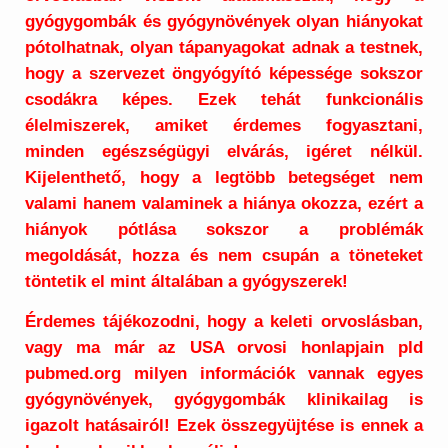
gyógygombák és gyógynövények olyan hiányokat
pótolhatnak, olyan tápanyagokat adnak a testnek,
hogy a szervezet öngyógyító képessége sokszor
csodákra képes. Ezek tehát funkcionális
élelmiszerek, amiket érdemes fogyasztani,
minden egészségügyi elvárás, igéret nélkül.
Kijelenthető, hogy a legtöbb betegséget nem
valami hanem valaminek a hiánya okozza, ezért a
hiányok pótlása sokszor a problémák
megoldását, hozza és nem csupán a töneteket
töntetik el mint általában a gyógyszerek!
Érdemes tájékozodni, hogy a keleti orvoslásban,
vagy ma már az USA orvosi honlapjain pld
pubmed.org milyen információk vannak egyes
gyógynövények, gyógygombák klinikailag is
igazolt hatásairól! Ezek összegyüjtése is ennek a