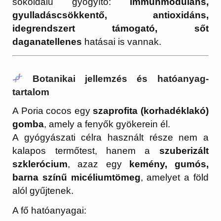
sokoldalú gyógyító:
immunmoduláns,
gyulladáscsökkentő, antioxidáns,
idegrendszert támogató, sőt
daganatellenes
hatásai is vannak.
Botanikai jellemzés és hatóanyag-
tartalom
A Poria cocos egy
szaprofita (korhadéklakó)
gomba
, amely a fenyők gyökerein él.
A gyógyászati célra használt része nem a
kalapos termőtest, hanem a
szuberizált
szklerócium
, azaz egy
kemény, gumós,
barna színű micéliumtömeg
, amelyet a föld
alól gyűjtenek.
A fő hatóanyagai: