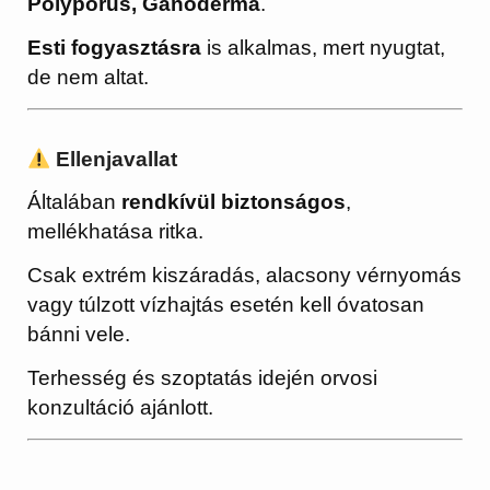
Polyporus, Ganoderma
.
Esti fogyasztásra
is alkalmas, mert nyugtat,
de nem altat.
Ellenjavallat
Általában
rendkívül biztonságos
,
mellékhatása ritka.
Csak extrém kiszáradás, alacsony vérnyomás
vagy túlzott vízhajtás esetén kell óvatosan
bánni vele.
Terhesség és szoptatás idején orvosi
konzultáció ajánlott.