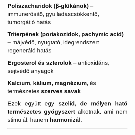
Poliszacharidok (β-glükánok)
–
immunerősítő, gyulladáscsökkentő,
tumorgátló hatás
Triterpének (poriakozidok, pachymic acid)
– májvédő, nyugtató, idegrendszert
regeneráló hatás
Ergosterol és szterolok
– antioxidáns,
sejtvédő anyagok
Kalcium, kálium, magnézium
, és
természetes
szerves savak
Ezek együtt egy
szelíd, de mélyen ható
természetes gyógyszert
alkotnak, ami nem
stimulál, hanem
harmonizál
.