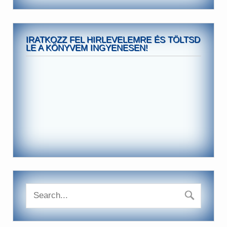
IRATKOZZ FEL HIRLEVELEMRE ÉS TÖLTSD
LE A KÖNYVEM INGYENESEN!