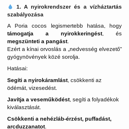
1. A nyirokrendszer és a vízháztartás
szabályozása
A Poria cocos legismertebb hatása, hogy
támogatja a nyirokkeringést
, és
megszünteti a pangást
.
Ezért a kínai orvoslás a „nedvesség elvezető”
gyógynövények közé sorolja.
Hatásai:
Segíti a nyirokáramlást
, csökkenti az
ödémát, vizesedést.
Javítja a veseműködést
, segíti a folyadékok
kiválasztását.
Csökkenti a nehézláb-érzést, puffadást,
arcduzzanatot
.