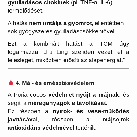
gyulladásos citokinek
(pl. TNF-α, IL-6)
termelődését.
A hatás
nem irritálja a gyomrot
, ellentétben
sok gyógyszeres gyulladáscsökkentővel.
Ezt a kombinált hatást a TCM úgy
fogalmazza: „Fu Ling szelíden vezeti el a
felesleget, miközben erősíti az alapenergiát.”
4. Máj- és emésztésvédelem
A Poria cocos
védelmet nyújt a májnak
, és
segíti a
méreganyagok eltávolítását
.
Ez részben a
nyirok- és vese-működés
javításával
, részben a
májsejtek
antioxidáns védelmével
történik.