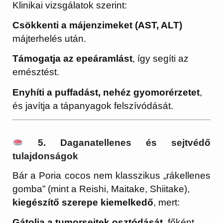
Klinikai vizsgálatok szerint:
Csökkenti a májenzimeket (AST, ALT)
májterhelés után.
Támogatja az epeáramlást
, így segíti az
emésztést.
Enyhíti a puffadást, nehéz gyomorérzetet
,
és javítja a tápanyagok felszívódását.
5. Daganatellenes és sejtvédő
tulajdonságok
Bár a Poria cocos nem klasszikus „rákellenes
gomba” (mint a Reishi, Maitake, Shiitake),
kiegészítő szerepe kiemelkedő
, mert:
Gátolja a tumorsejtek osztódását
, főként