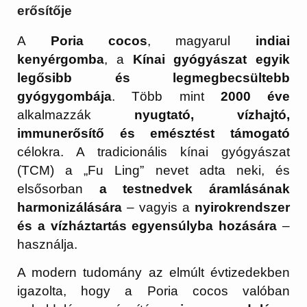
erősítője
A
Poria cocos
, magyarul
indiai
kenyérgomba
, a
Kínai gyógyászat egyik
legősibb és legmegbecsültebb
gyógygombája
. Több mint
2000 éve
alkalmazzák
nyugtató, vízhajtó,
immunerősítő és emésztést támogató
célokra. A tradicionális kínai gyógyászat
(TCM) a „Fu Ling” nevet adta neki, és
elsősorban
a testnedvek áramlásának
harmonizálására
– vagyis a
nyirokrendszer
és a vízháztartás egyensúlyba hozására
–
használja.
A modern tudomány az elmúlt évtizedekben
igazolta, hogy a Poria cocos valóban