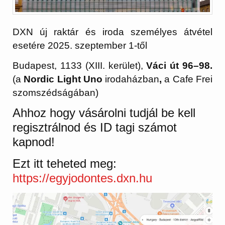
DXN új raktár és iroda személyes átvétel
esetére 2025. szeptember 1-től
Budapest, 1133 (XIII. kerület),
Váci út 96–98.
(a
Nordic Light Uno
irodaházban
,
a Cafe Frei
szomszédságában)
Ahhoz hogy vásárolni tudjál be kell
regisztrálnod és ID tagi számot
kapnod!
Ezt itt teheted meg:
https://egyjodontes.dxn.hu