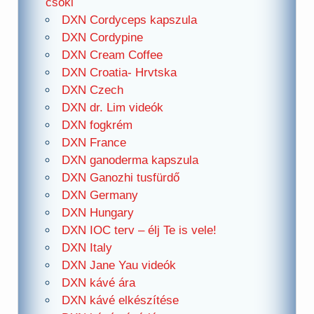
csoki
DXN Cordyceps kapszula
DXN Cordypine
DXN Cream Coffee
DXN Croatia- Hrvtska
DXN Czech
DXN dr. Lim videók
DXN fogkrém
DXN France
DXN ganoderma kapszula
DXN Ganozhi tusfürdő
DXN Germany
DXN Hungary
DXN IOC terv – élj Te is vele!
DXN Italy
DXN Jane Yau videók
DXN kávé ára
DXN kávé elkészítése