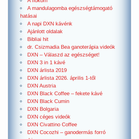
A fiókom
A mandulagomba egészségtámogató
hatásai
A napi DXN kávénk
Ajánlott oldalak
Bibliai hit
dr. Csizmadia Bea ganoterápia videók
DXN – Válaszd az egészséget!
DXN 3 in 1 kávé
DXN árlista 2019
DXN árlista 2026. április 1-től
DXN Austria
DXN Black Coffee – fekete kávé
DXN Black Cumin
DXN Bolgaria
DXN céges videók
DXN Civattino Coffee
DXN Cocozhi – ganodermás forró