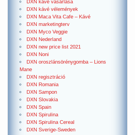
DXN kávé vásárlása
DXN kávé vélemények
DXN Maca Vita Cafe – Kávé
DXN marketingterv
DXN Myco Veggie
DXN Nederland
DXN new price list 2021
DXN Noni
DXN oroszlánsörénygomba – Lions
Mane
DXN regisztráció
DXN Romania
DXN Sampon
DXN Slovakia
DXN Spain
DXN Spirulina
DXN Spirulina Cereal
DXN Sverige-Sweden