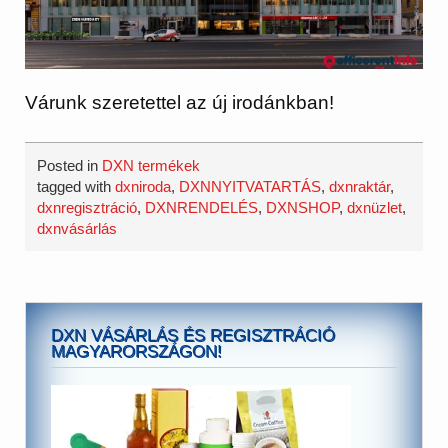
Várunk szeretettel az új irodánkban!
Posted in
DXN termékek
tagged with
dxniroda
,
DXNNYITVATARTÁS
,
dxnraktár
,
dxnregisztráció
,
DXNRENDELÉS
,
DXNSHOP
,
dxnüzlet
,
dxnvásárlás
DXN VÁSÁRLÁS ÉS REGISZTRÁCIÓ
MAGYARORSZÁGON!