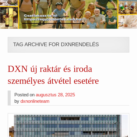
TAG ARCHIVE FOR DXNRENDELÉS
DXN új raktár és iroda
személyes átvétel esetére
Posted on
augusztus 28, 2025
by
dxnonlineteam