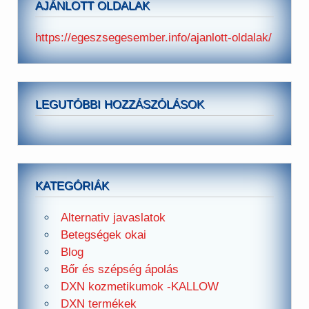
AJÁNLOTT OLDALAK
https://egeszsegesember.info/ajanlott-oldalak/
LEGUTÓBBI HOZZÁSZÓLÁSOK
KATEGÓRIÁK
Alternativ javaslatok
Betegségek okai
Blog
Bőr és szépség ápolás
DXN kozmetikumok -KALLOW
DXN termékek