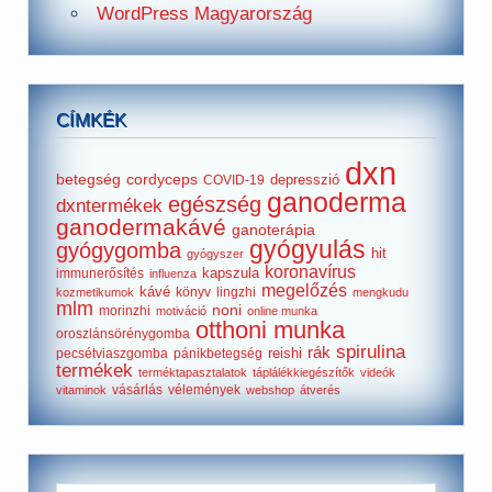
WordPress Magyarország
CÍMKÉK
dxn
betegség
cordyceps
depresszió
COVID-19
ganoderma
egészség
dxntermékek
ganodermakávé
ganoterápia
gyógyulás
gyógygomba
hit
gyógyszer
koronavírus
kapszula
immunerősítés
influenza
megelőzés
kávé
könyv
lingzhi
kozmetikumok
mengkudu
mlm
noni
morinzhi
motiváció
online munka
otthoni munka
oroszlánsörénygomba
spirulina
rák
reishi
pecsétviaszgomba
pánikbetegség
termékek
terméktapasztalatok
táplálékkiegészítők
videók
vásárlás
vélemények
vitaminok
webshop
átverés