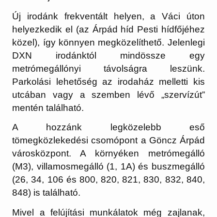
Új irodánk frekventált helyen, a Váci úton
helyezkedik el (az Árpád híd Pesti hídfőjéhez
közel), így könnyen megközelíthető. Jelenlegi
DXN irodánktól mindössze egy
metrómegállónyi távolságra leszünk.
Parkolási lehetőség az irodaház melletti kis
utcában vagy a szemben lévő „szervízút”
mentén található.
A hozzánk legközelebb eső
tömegközlekedési csomópont a Göncz Árpád
városközpont. A környéken metrómegálló
(M3), villamosmegálló (1, 1A) és buszmegálló
(26, 34, 106 és 800, 820, 821, 830, 832, 840,
848) is található.
Mivel a felújítási munkálatok még zajlanak,