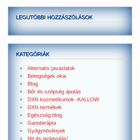
LEGUTÓBBI HOZZÁSZÓLÁSOK
KATEGÓRIÁK
Alternativ javaslatok
Betegségek okai
Blog
Bőr és szépség ápolás
DXN kozmetikumok -KALLOW
DXN termékek
Egészség blog
Ganoterápia
Gyógynövények
Hit és gyógyulás!