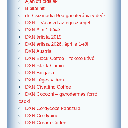
Ajánlott oldalak
Bibliai hit
dr. Csizmadia Bea ganoterápia videók
DXN – Válaszd az egészséget!
DXN 3 in 1 kávé
DXN árlista 2019
DXN árlista 2026. április 1-től
DXN Austria
DXN Black Coffee – fekete kávé
DXN Black Cumin
DXN Bolgaria
DXN céges videók
DXN Civattino Coffee
DXN Cocozhi – ganodermás forró
csoki
DXN Cordyceps kapszula
DXN Cordypine
DXN Cream Coffee