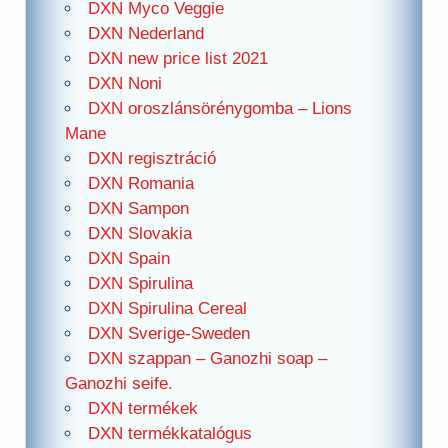
DXN Myco Veggie
DXN Nederland
DXN new price list 2021
DXN Noni
DXN oroszlánsörénygomba – Lions
Mane
DXN regisztráció
DXN Romania
DXN Sampon
DXN Slovakia
DXN Spain
DXN Spirulina
DXN Spirulina Cereal
DXN Sverige-Sweden
DXN szappan – Ganozhi soap –
Ganozhi seife.
DXN termékek
DXN termékkatalógus