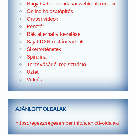
Nagy Gábor előadásai webkonferenciái
Online hálózatépítés
Orvosi videók
Pénztár
Rák alternatív kezelése
Saját DXN reklám videók
Sikertörténetek
Spirulina
Törzsvásárlói regisztráció
Üzlet
Videók
AJÁNLOTT OLDALAK
https://egeszsegesember.info/ajanlott-oldalak/