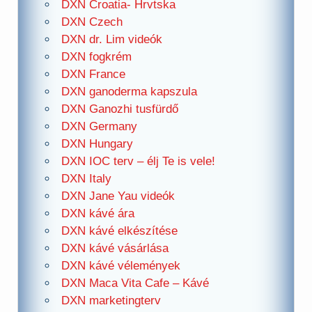
DXN Croatia- Hrvtska
DXN Czech
DXN dr. Lim videók
DXN fogkrém
DXN France
DXN ganoderma kapszula
DXN Ganozhi tusfürdő
DXN Germany
DXN Hungary
DXN IOC terv – élj Te is vele!
DXN Italy
DXN Jane Yau videók
DXN kávé ára
DXN kávé elkészítése
DXN kávé vásárlása
DXN kávé vélemények
DXN Maca Vita Cafe – Kávé
DXN marketingterv