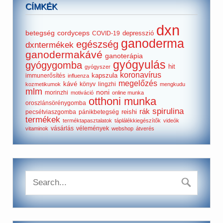
CÍMKÉK
dxn
betegség
cordyceps
depresszió
COVID-19
ganoderma
egészség
dxntermékek
ganodermakávé
ganoterápia
gyógyulás
gyógygomba
hit
gyógyszer
koronavírus
kapszula
immunerősítés
influenza
megelőzés
kávé
könyv
lingzhi
kozmetikumok
mengkudu
mlm
noni
morinzhi
motiváció
online munka
otthoni munka
oroszlánsörénygomba
spirulina
rák
reishi
pecsétviaszgomba
pánikbetegség
termékek
terméktapasztalatok
táplálékkiegészítők
videók
vásárlás
vélemények
vitaminok
webshop
átverés