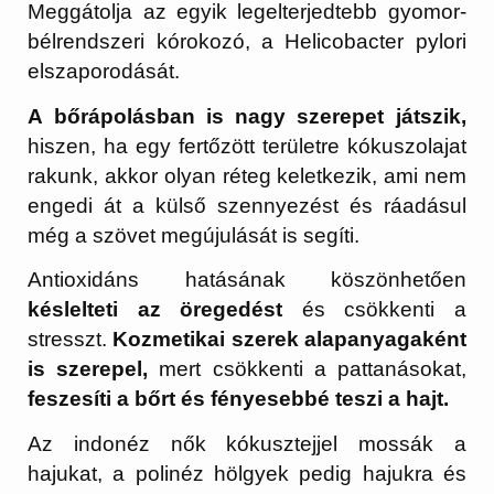
Meggátolja az egyik legelterjedtebb gyomor-
bélrendszeri kórokozó, a Helicobacter pylori
elszaporodását.
A bőrápolásban is nagy szerepet játszik,
hiszen, ha egy fertőzött területre kókuszolajat
rakunk, akkor olyan réteg keletkezik, ami nem
engedi át a külső szennyezést és ráadásul
még a szövet megújulását is segíti.
Antioxidáns hatásának köszönhetően
késlelteti az öregedést
és csökkenti a
stresszt.
Kozmetikai szerek alapanyagaként
is szerepel,
mert csökkenti a pattanásokat,
feszesíti a bőrt és fényesebbé teszi a hajt.
Az indonéz nők kókusztejjel mossák a
hajukat, a polinéz hölgyek pedig hajukra és