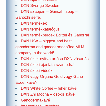
DXN Sverige-Sweden
DXN szappan – Ganozhi soap –
Ganozhi seife.
DXN termékek
DXN termékkatalógus
DXN termékpercek Edittel és Gáborral
DXN USA – biggest and best
ganoderma and ganodermacoffee MLM
company in the world!
DXN üzlet nyitvatartása DXN vásárlás
DXN üzleti ajánlata számodra!
DXN üzleti videók
DXN vagy Organo Gold vagy Gano
Excel kávé?
DXN White Coffee – fehér kávé
DXN Zhi Mocha – csokis kávé
Ganodermakávé