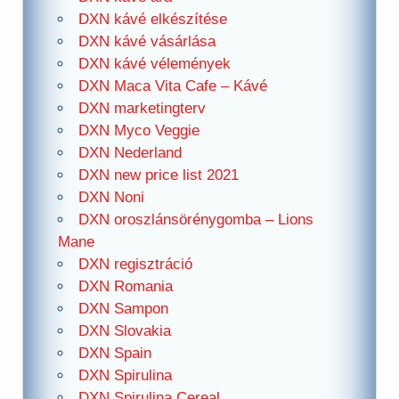
DXN kávé elkészítése
DXN kávé vásárlása
DXN kávé vélemények
DXN Maca Vita Cafe – Kávé
DXN marketingterv
DXN Myco Veggie
DXN Nederland
DXN new price list 2021
DXN Noni
DXN oroszlánsörénygomba – Lions
Mane
DXN regisztráció
DXN Romania
DXN Sampon
DXN Slovakia
DXN Spain
DXN Spirulina
DXN Spirulina Cereal