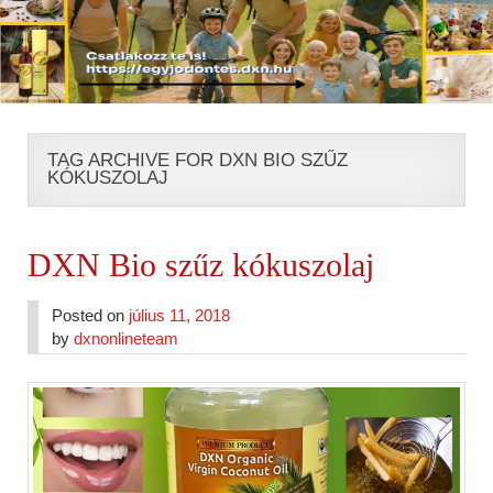
TAG ARCHIVE FOR DXN BIO SZŰZ
KÓKUSZOLAJ
DXN Bio szűz kókuszolaj
Posted on
július 11, 2018
by
dxnonlineteam