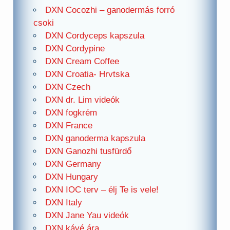
DXN Cocozhi – ganodermás forró
csoki
DXN Cordyceps kapszula
DXN Cordypine
DXN Cream Coffee
DXN Croatia- Hrvtska
DXN Czech
DXN dr. Lim videók
DXN fogkrém
DXN France
DXN ganoderma kapszula
DXN Ganozhi tusfürdő
DXN Germany
DXN Hungary
DXN IOC terv – élj Te is vele!
DXN Italy
DXN Jane Yau videók
DXN kávé ára