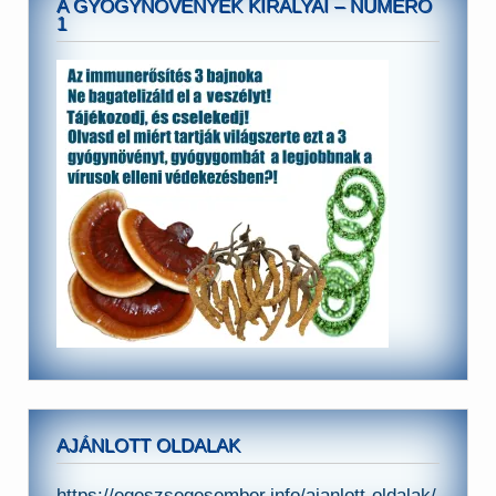
A GYÓGYNÖVÉNYEK KIRÁLYAI – NUMERO
1
AJÁNLOTT OLDALAK
https://egeszsegesember.info/ajanlott-oldalak/