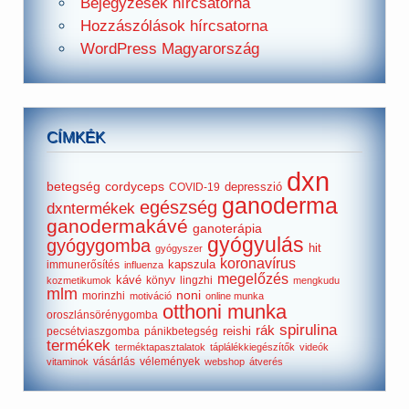
Bejegyzések hírcsatorna
Hozzászólások hírcsatorna
WordPress Magyarország
CÍMKÉK
dxn
betegség
cordyceps
depresszió
COVID-19
ganoderma
egészség
dxntermékek
ganodermakávé
ganoterápia
gyógyulás
gyógygomba
hit
gyógyszer
koronavírus
kapszula
immunerősítés
influenza
megelőzés
kávé
könyv
lingzhi
kozmetikumok
mengkudu
mlm
noni
morinzhi
motiváció
online munka
otthoni munka
oroszlánsörénygomba
spirulina
rák
reishi
pecsétviaszgomba
pánikbetegség
termékek
terméktapasztalatok
táplálékkiegészítők
videók
vásárlás
vélemények
vitaminok
webshop
átverés