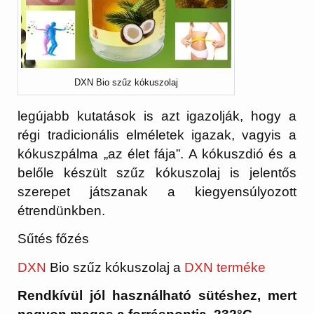
DXN Bio szűz kókuszolaj
legújabb kutatások is azt igazolják, hogy a
régi tradicionális elméletek igazak, vagyis a
kókuszpálma „az élet fája”. A kókuszdió és a
belőle készült szűz kókuszolaj is jelentős
szerepet játszanak a kiegyensúlyozott
étrendünkben.
Sűtés főzés
DXN
Bio szűz kókuszolaj a
DXN terméke
Rendkívül jól használható sütéshez, mert