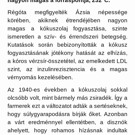
nagyon magas a forráspontja, 232°C.
Régóta megfigyelték Ázsia népessége
körében, akiknek étrendéjében nagyon
magas a kókuszolaj fogyasztása, szinte
ismeretlen a szív- és érrendszeri betegség.
Kutatások során bebizonyították a kókusz
fogyasztásának jótékony hatását az elhízás,
a kóros vérzsír-összetétel, az emelkedett LDL
szint, az inzulinrezisztencia és a magas
vérnyomás kezelésében.
Az 1940-es években a kókuszolaj sokkal
olcsóbb volt, mint bármely más zsiradék. Így a
farmerek ezt a változatot adták a sertéseknek,
hogy súlygyarapodásra bírják őket. Azonban
a várt eredménnyel ellentétben, a disznók
ahelyett, hogy rohamos hízásnak indultak