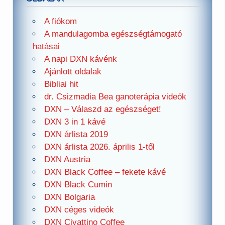
A fiókom
A mandulagomba egészségtámogató
hatásai
A napi DXN kávénk
Ajánlott oldalak
Bibliai hit
dr. Csizmadia Bea ganoterápia videók
DXN – Válaszd az egészséget!
DXN 3 in 1 kávé
DXN árlista 2019
DXN árlista 2026. április 1-től
DXN Austria
DXN Black Coffee – fekete kávé
DXN Black Cumin
DXN Bolgaria
DXN céges videók
DXN Civattino Coffee