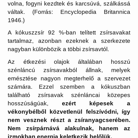
volna, fogyni kezdtek és karcsúvá, szálkássá
váltak. (Forrás: Encyclopedia Britannica
1946.)
A kókuszzsír 92 %-ban telített zsírsavakat
tartalmaz, azonban ezeknek a szerkezete
nagyban különbözik a többi zsírsavtól.
Az étkezési olajok általában hosszú
szénláncú zsírsavakból állnak, melyek
emésztése nagyon megterhelő a szervezet
számára. Ezzel szemben a kókuszban
található zsírsavak szénláncai közepes
hosszúságúak,
ezért képesek a
vékonybélből közvetlenül felszívódni, így
nem vesznek részt a zsíranyagcserében.
Nem zsírpárnává alakulnak, hanem az
izmokban energia keletkezik belőlük.