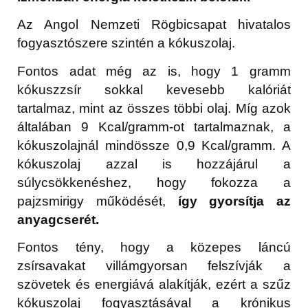
Az Angol Nemzeti Rögbicsapat hivatalos
fogyasztószere szintén a kókuszolaj.
Fontos adat még az is, hogy 1 gramm
kókuszzsír sokkal kevesebb kalóriát
tartalmaz, mint az összes többi olaj. Míg azok
általában 9 Kcal/gramm-ot tartalmaznak, a
kókuszolajnál mindössze 0,9 Kcal/gramm. A
kókuszolaj azzal is hozzájárul a
súlycsökkenéshez, hogy fokozza a
pajzsmirigy működését,
így gyorsítja az
anyagcserét.
Fontos tény, hogy a közepes láncú
zsírsavakat villámgyorsan felszívják a
szövetek és energiává alakítják, ezért a szűz
kókuszolaj fogyasztásával a krónikus