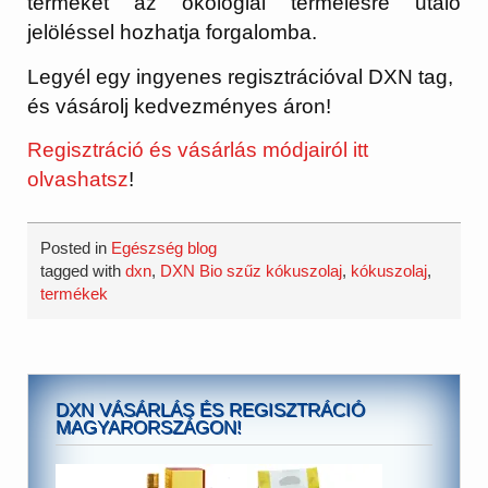
terméket az ökológiai termelésre utaló
jelöléssel hozhatja forgalomba.
Legyél egy ingyenes regisztrációval DXN tag,
és vásárolj kedvezményes áron!
Regisztráció és vásárlás módjairól itt
olvashatsz
!
Posted in
Egészség blog
tagged with
dxn
,
DXN Bio szűz kókuszolaj
,
kókuszolaj
,
termékek
DXN VÁSÁRLÁS ÉS REGISZTRÁCIÓ
MAGYARORSZÁGON!