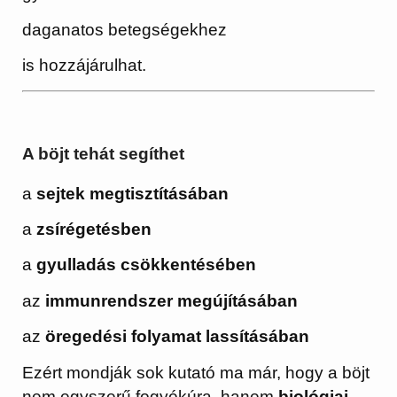
daganatos betegségekhez
is hozzájárulhat.
A böjt tehát segíthet
a
sejtek megtisztításában
a
zsírégetésben
a
gyulladás csökkentésében
az
immunrendszer megújításában
az
öregedési folyamat lassításában
Ezért mondják sok kutató ma már, hogy a böjt
nem egyszerű fogyókúra, hanem
biológiai