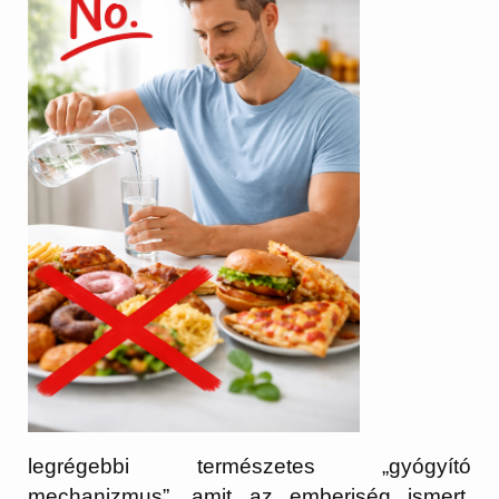
legrégebbi természetes „gyógyító
mechanizmus”, amit az emberiség ismert.