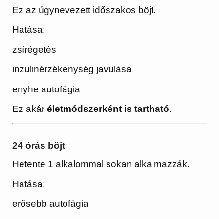
Ez az úgynevezett időszakos böjt.
Hatása:
zsírégetés
inzulinérzékenység javulása
enyhe autofágia
Ez akár
életmódszerként is tartható
.
24 órás böjt
Hetente 1 alkalommal sokan alkalmazzák.
Hatása:
erősebb autofágia