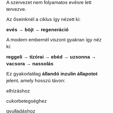
A szervezet nem folyamatos evésre lett
tervezve.
Az őseinknél a ciklus így nézett ki:
evés → böjt → regeneráció
A modern embernél viszont gyakran így néz
ki:
reggeli → tízórai → ebéd → uzsonna →
vacsora → nassolás
Ez gyakorlatilag
állandó inzulin állapotot
jelent, amely hosszú távon:
elhízáshoz
cukorbetegséghez
gyulladáshoz