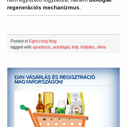
regenerációs mechanizmus
.
Posted in
Egészség blog
tagged with
apoptózis
,
autofágia
,
böjt
,
böjtölés
,
diéta
DXN VÁSÁRLÁS ÉS REGISZTRÁCIÓ
MAGYARORSZÁGON!