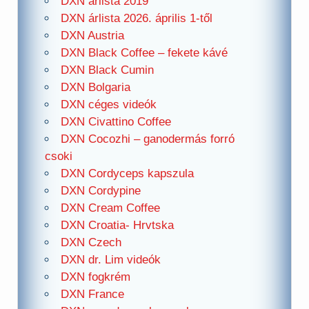
DXN árlista 2019
DXN árlista 2026. április 1-től
DXN Austria
DXN Black Coffee – fekete kávé
DXN Black Cumin
DXN Bolgaria
DXN céges videók
DXN Civattino Coffee
DXN Cocozhi – ganodermás forró
csoki
DXN Cordyceps kapszula
DXN Cordypine
DXN Cream Coffee
DXN Croatia- Hrvtska
DXN Czech
DXN dr. Lim videók
DXN fogkrém
DXN France