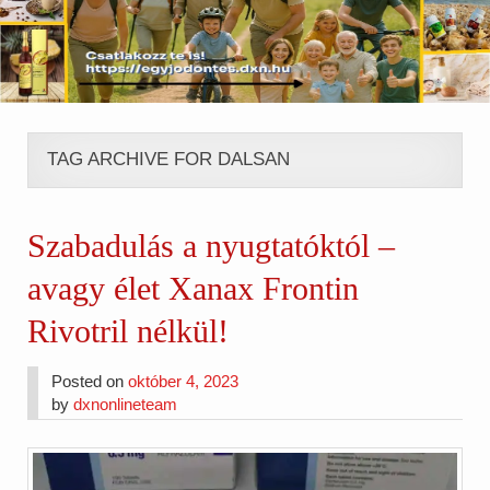
TAG ARCHIVE FOR DALSAN
Szabadulás a nyugtatóktól –
avagy élet Xanax Frontin
Rivotril nélkül!
Posted on
október 4, 2023
by
dxnonlineteam