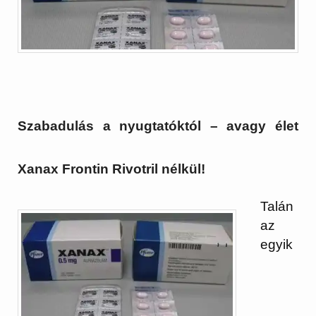
Szabadulás a nyugtatóktól – avagy élet
Xanax Frontin Rivotril nélkül!
Talán
az
egyik