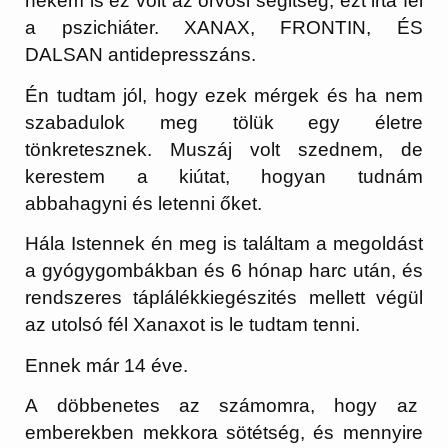
nekem is ez volt az orvosi segitség, ezt irta fel
a pszichiáter. XANAX, FRONTIN, ÉS
DALSAN antidepresszáns.
Én tudtam jól, hogy ezek mérgek és ha nem
szabadulok meg tölük egy életre
tönkretesznek. Muszáj volt szednem, de
kerestem a kiútat, hogyan tudnám
abbahagyni és letenni őket.
Hála Istennek én meg is találtam a megoldást
a gyógygombákban és 6 hónap harc után, és
rendszeres táplálékkiegészités mellett végül
az utolsó fél Xanaxot is le tudtam tenni.
Ennek már 14 éve.
A döbbenetes az számomra, hogy az
emberekben mekkora sötétség, és mennyire