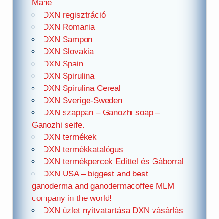
Mane
DXN regisztráció
DXN Romania
DXN Sampon
DXN Slovakia
DXN Spain
DXN Spirulina
DXN Spirulina Cereal
DXN Sverige-Sweden
DXN szappan – Ganozhi soap –
Ganozhi seife.
DXN termékek
DXN termékkatalógus
DXN termékpercek Edittel és Gáborral
DXN USA – biggest and best
ganoderma and ganodermacoffee MLM
company in the world!
DXN üzlet nyitvatartása DXN vásárlás