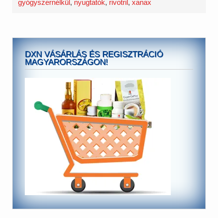
gyógyszernélkül
,
nyugtatók
,
rivotril
,
xanax
DXN VÁSÁRLÁS ÉS REGISZTRÁCIÓ
MAGYARORSZÁGON!