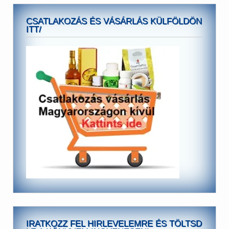
CSATLAKOZÁS ÉS VÁSÁRLÁS KÜLFÖLDÖN
ITT/
IRATKOZZ FEL HIRLEVELEMRE ÉS TÖLTSD