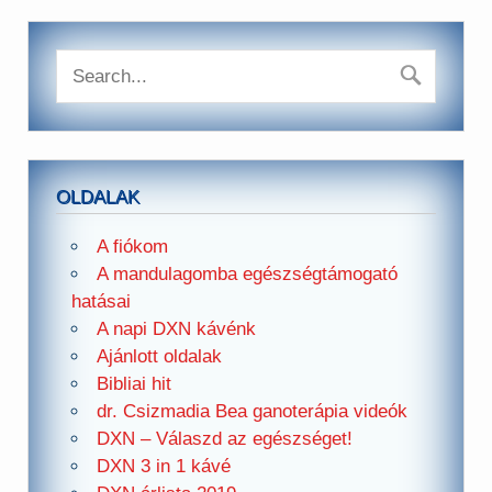
OLDALAK
A fiókom
A mandulagomba egészségtámogató
hatásai
A napi DXN kávénk
Ajánlott oldalak
Bibliai hit
dr. Csizmadia Bea ganoterápia videók
DXN – Válaszd az egészséget!
DXN 3 in 1 kávé