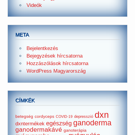
Videók
META
Bejelentkezés
Bejegyzések hírcsatorna
Hozzászólások hírcsatorna
WordPress Magyarország
CÍMKÉK
dxn
betegség
cordyceps
depresszió
COVID-19
ganoderma
egészség
dxntermékek
ganodermakávé
ganoterápia