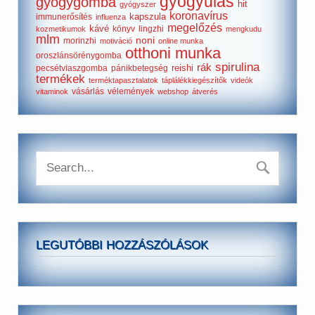
gyógyulás
gyógygomba
hit
gyógyszer
koronavírus
kapszula
immunerősítés
influenza
megelőzés
kávé
könyv
lingzhi
kozmetikumok
mengkudu
mlm
noni
morinzhi
motiváció
online munka
otthoni munka
oroszlánsörénygomba
spirulina
rák
reishi
pecsétviaszgomba
pánikbetegség
termékek
terméktapasztalatok
táplálékkiegészítők
videók
vásárlás
vélemények
vitaminok
webshop
átverés
LEGUTÓBBI HOZZÁSZÓLÁSOK