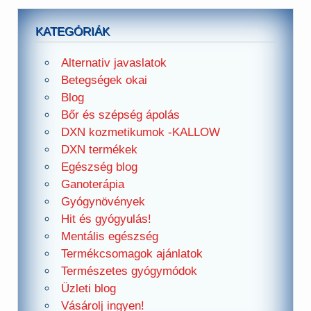
KATEGÓRIÁK
Alternativ javaslatok
Betegségek okai
Blog
Bőr és szépség ápolás
DXN kozmetikumok -KALLOW
DXN termékek
Egészség blog
Ganoterápia
Gyógynövények
Hit és gyógyulás!
Mentális egészség
Termékcsomagok ajánlatok
Természetes gyógymódok
Üzleti blog
Vásárolj ingyen!