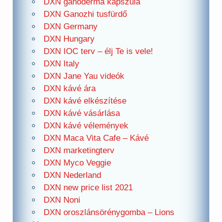
DXN ganoderma kapszula
DXN Ganozhi tusfürdő
DXN Germany
DXN Hungary
DXN IOC terv – élj Te is vele!
DXN Italy
DXN Jane Yau videók
DXN kávé ára
DXN kávé elkészítése
DXN kávé vásárlása
DXN kávé vélemények
DXN Maca Vita Cafe – Kávé
DXN marketingterv
DXN Myco Veggie
DXN Nederland
DXN new price list 2021
DXN Noni
DXN oroszlánsörénygomba – Lions