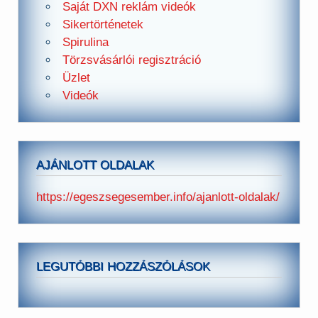
Saját DXN reklám videók
Sikertörténetek
Spirulina
Törzsvásárlói regisztráció
Üzlet
Videók
AJÁNLOTT OLDALAK
https://egeszsegesember.info/ajanlott-oldalak/
LEGUTÓBBI HOZZÁSZÓLÁSOK