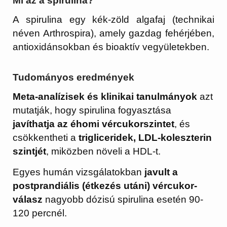
Mi az a spirulina?
A spirulina egy kék-zöld algafaj (technikai
néven Arthrospira), amely gazdag fehérjében,
antioxidánsokban és bioaktív vegyületekben.
Tudományos eredmények
Meta-analízisek és klinikai tanulmányok
azt
mutatják, hogy spirulina fogyasztása
javíthatja az éhomi vércukorszintet
, és
csökkentheti a
trigliceridek, LDL-koleszterin
szintjét
, miközben növeli a HDL-t.
Egyes humán vizsgálatokban
javult a
postprandiális (étkezés utáni) vércukor-
válasz
nagyobb dózisú spirulina esetén 90-
120 percnél.