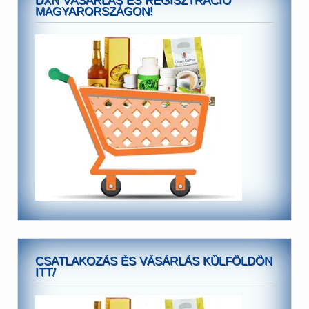
DXN VÁSÁRLÁS ÉS REGISZTRÁCIÓ
MAGYARORSZÁGON!
CSATLAKOZÁS ÉS VÁSÁRLÁS KÜLFÖLDÖN
ITT/