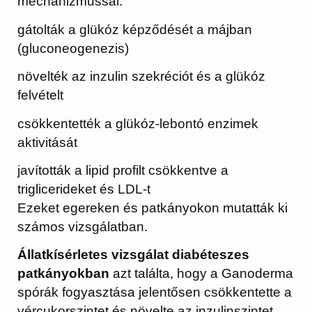
mechanizmussal:
gátolták a glükóz képződését a májban
(gluconeogenezis)
növelték az inzulin szekréciót és a glükóz
felvételt
csökkentették a glükóz-lebontó enzimek
aktivitását
javították a lipid profilt csökkentve a
triglicerideket és LDL-t
Ezeket egereken és patkányokon mutatták ki
számos vizsgálatban.
Állatkísérletes vizsgálat diabéteszes
patkányokban
azt találta, hogy a Ganoderma
spórák fogyasztása jelentősen csökkentette a
vércukorszintet és növelte az inzulinszintet,