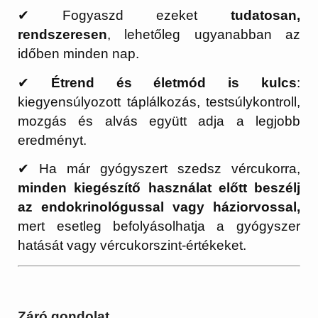
✔ Fogyaszd ezeket
tudatosan,
rendszeresen
, lehetőleg ugyanabban az
időben minden nap.
✔
Étrend és életmód is kulcs
:
kiegyensúlyozott táplálkozás, testsúlykontroll,
mozgás és alvás együtt adja a legjobb
eredményt.
✔ Ha már gyógyszert szedsz vércukorra,
minden kiegészítő használat előtt beszélj
az endokrinológussal vagy háziorvossal,
mert esetleg befolyásolhatja a gyógyszer
hatását vagy vércukorszint-értékeket.
Záró gondolat