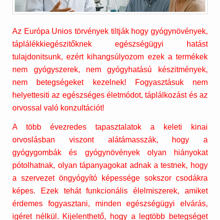
Az Európa Unios törvények tiltják hogy gyógynövények,
táplálékkiegészitőknek egészségügyi hatást
tulajdonitsunk, ezért kihangsúlyozom ezek a termékek
nem gyógyszerek, nem gyógyhatású készitmények,
nem betegségeket kezelnek! Fogyasztásuk nem
helyettesiti az egészséges életmódot, táplálkozást és az
orvossal való konzultációt!
A több évezredes tapasztalatok a keleti kinai
orvoslásban viszont alátámasszák, hogy a
gyógygombák és gyógynövények olyan hiányokat
pótolhatnak, olyan tápanyagokat adnak a testnek, hogy
a szervezet öngyógyító képessége sokszor csodákra
képes. Ezek tehát funkcionális élelmiszerek, amiket
érdemes fogyasztani, minden egészségügyi elvárás,
igéret nélkül. Kijelenthető, hogy a legtöbb betegséget