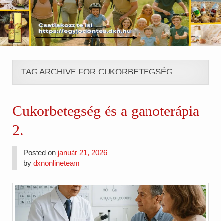
TAG ARCHIVE FOR CUKORBETEGSÉG
Cukorbetegség és a ganoterápia
2.
Posted on
január 21, 2026
by
dxnonlineteam