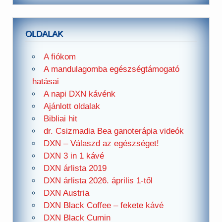
OLDALAK
A fiókom
A mandulagomba egészségtámogató
hatásai
A napi DXN kávénk
Ajánlott oldalak
Bibliai hit
dr. Csizmadia Bea ganoterápia videók
DXN – Válaszd az egészséget!
DXN 3 in 1 kávé
DXN árlista 2019
DXN árlista 2026. április 1-től
DXN Austria
DXN Black Coffee – fekete kávé
DXN Black Cumin