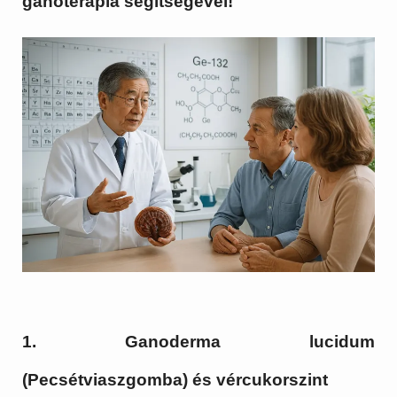
ganoterápia segitségével!
1. Ganoderma lucidum
(Pecsétviaszgomba) és vércukorszint