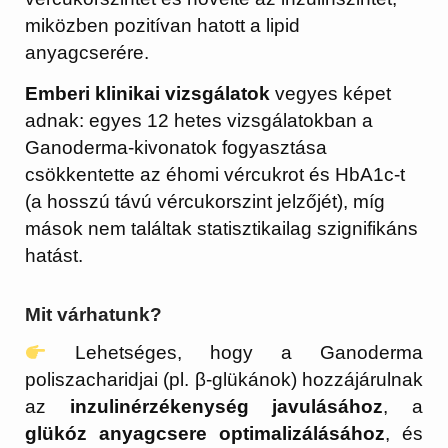
miközben pozitívan hatott a lipid
anyagcserére.
Emberi klinikai vizsgálatok
vegyes képet
adnak: egyes 12 hetes vizsgálatokban a
Ganoderma-kivonatok fogyasztása
csökkentette az éhomi vércukrot és HbA1c-t
(a hosszú távú vércukorszint jelzőjét), míg
mások nem találtak statisztikailag szignifikáns
hatást.
Mit várhatunk?
Lehetséges, hogy a Ganoderma
poliszacharidjai (pl. β-glükánok) hozzájárulnak
az
inzulinérzékenység javulásához
, a
glükóz anyagcsere optimalizálásához
, és