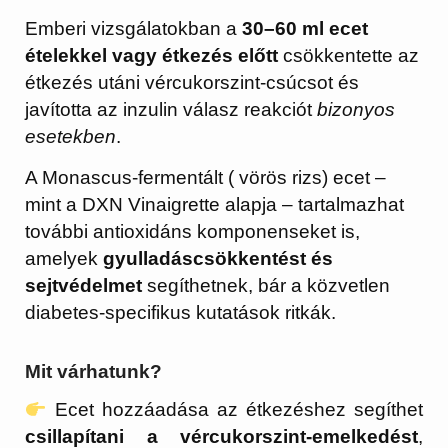
Emberi vizsgálatokban a
30–60 ml ecet
ételekkel vagy étkezés előtt
csökkentette az
étkezés utáni vércukorszint-csúcsot és
javította az inzulin válasz reakciót
bizonyos
esetekben
.
A Monascus-fermentált ( vörös rizs) ecet –
mint a DXN Vinaigrette alapja – tartalmazhat
további antioxidáns komponenseket is,
amelyek
gyulladáscsökkentést és
sejtvédelmet
segíthetnek, bár a közvetlen
diabetes-specifikus kutatások ritkák.
Mit várhatunk?
Ecet hozzáadása az étkezéshez segíthet
csillapítani a vércukorszint-emelkedést
,