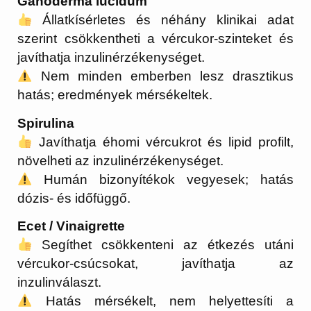
Ganoderma lucidum
Állatkísérletes és néhány klinikai adat
szerint csökkentheti a vércukor-szinteket és
javíthatja inzulinérzékenységet.
Nem minden emberben lesz drasztikus
hatás; eredmények mérsékeltek.
Spirulina
Javíthatja éhomi vércukrot és lipid profilt,
növelheti az inzulinérzékenységet.
Humán bizonyítékok vegyesek; hatás
dózis- és időfüggő.
Ecet / Vinaigrette
Segíthet csökkenteni az étkezés utáni
vércukor-csúcsokat, javíthatja az
inzulinválaszt.
Hatás mérsékelt, nem helyettesíti a