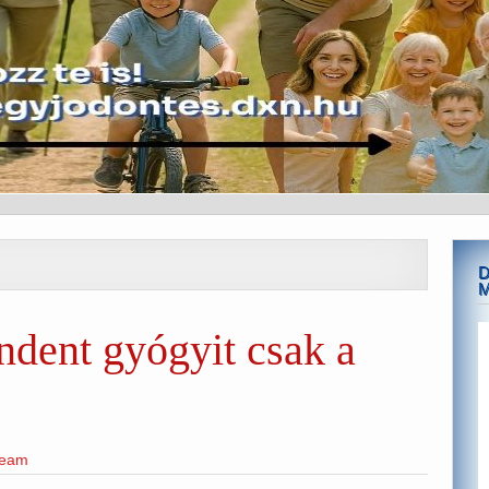
D
dent gyógyit csak a
team