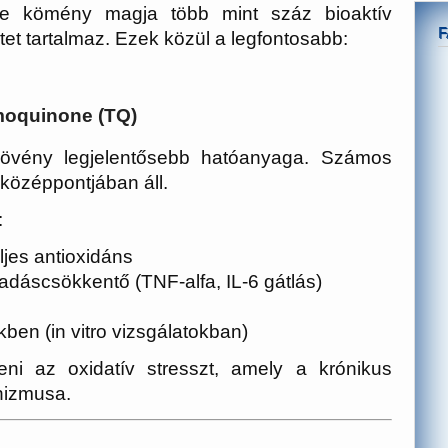
te kömény magja több mint száz bioaktív
tet tartalmaz. Ezek közül a legfontosabb:
moquinone (TQ)
övény legjelentősebb hatóanyaga. Számos
 középpontjában áll.
:
ljes antioxidáns
adáscsökkentő (TNF-alfa, IL-6 gátlás)
ben (in vitro vizsgálatokban)
i az oxidatív stresszt, amely a krónikus
nizmusa.