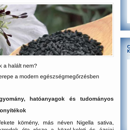
C
K
k a halált nem?
 szerepe a modern egészségmegőrzésben
gyomány, hatóanyagok és tudományos
zonyítékok
fekete kömény, más néven Nigella sativa,
ezredek óta része a közel-keleti és ázsiai