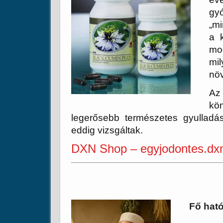
gy
„mi
a k
mo
mi
nö
Az 
kö
legerősebb természetes gyulladá
eddig vizsgáltak.
DXN Shop – egyjodontes.dxn
Fő hat