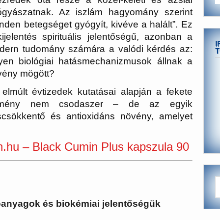
ógyászatnak. Az iszlám hagyomány szerint
nden betegséget gyógyít, kivéve a halált”. Ez
ijelentés spirituális jelentőségű, azonban a
I
dern tudomány számára a valódi kérdés az:
T
lyen biológiai hatásmechanizmusok állnak a
vény mögött?
elmúlt évtizedek kutatásai alapján a fekete
mény nem csodaszer – de az egyik
scsökkentő és antioxidáns növény, amelyet
.hu – Black Cumin Plus kapszula 90
óanyagok és biokémiai jelentőségük