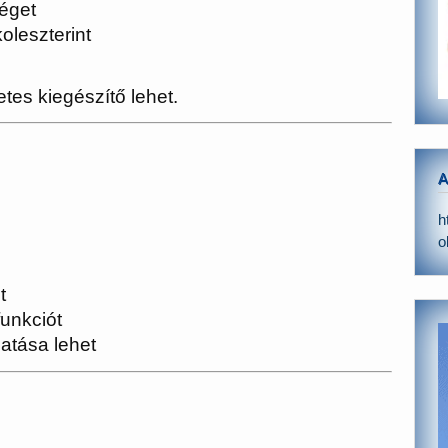
séget
oleszterint
tes kiegészítő lehet.
A
h
o
t
funkciót
tása lehet