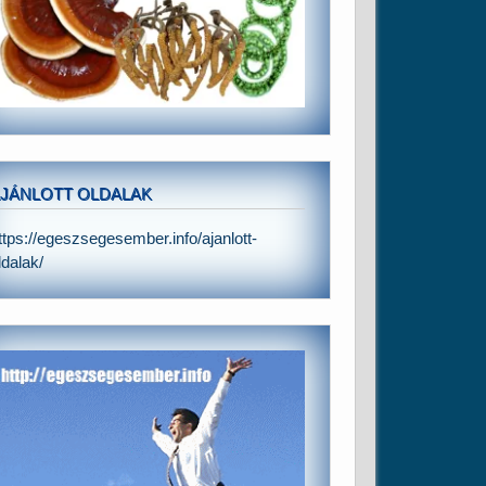
JÁNLOTT OLDALAK
ttps://egeszsegesember.info/ajanlott-
ldalak/