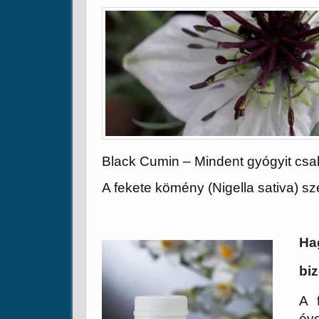
Black Cumin – Mindent gyógyit csa
A fekete kömény (Nigella sativa)
Ha
bi
A 
év