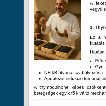
A feke
vegyüle
1. Thy
Ez a n
kutatás
Hatásai
Erőte
Gyull
NF-kB útvonal szabályozása
Apoptózis indukció tumorsejtek
A thymoquinone képes csökkenten
betegségek egyik fő kiváltó mecha