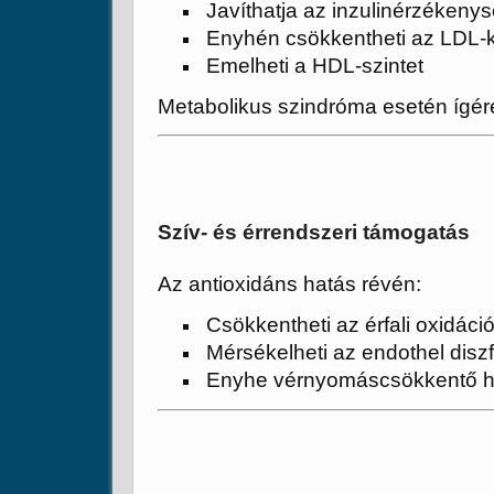
Javíthatja az inzulinérzékeny
Enyhén csökkentheti az LDL-k
Emelheti a HDL-szintet
Metabolikus szindróma esetén ígére
Szív- és érrendszeri támogatás
Az antioxidáns hatás révén:
Csökkentheti az érfali oxidáció
Mérsékelheti az endothel disz
Enyhe vérnyomáscsökkentő ha