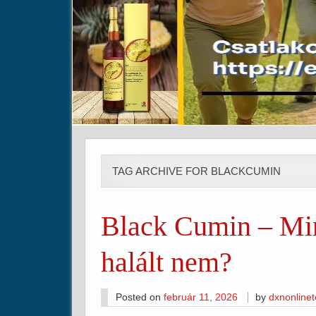
TAG ARCHIVE FOR BLACKCUMIN
Black Cumin – Min
halált nem?
Posted on
február 11, 2026
by
dxnonline