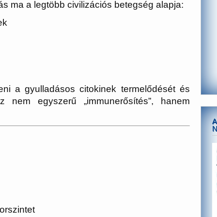
ás ma a legtöbb civilizációs betegség alapja:
ek
ni a gyulladásos citokinek termelődését és
Ez nem egyszerű „immunerősítés”, hanem
A
orszintet