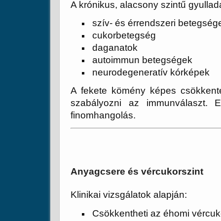
A krónikus, alacsony szintű gyullad
szív- és érrendszeri betegség
cukorbetegség
daganatok
autoimmun betegségek
neurodegeneratív kórképek
A fekete kömény képes csökkente
szabályozni az immunválaszt. 
finomhangolás.
Anyagcsere és vércukorszint
Klinikai vizsgálatok alapján:
Csökkentheti az éhomi vércuk