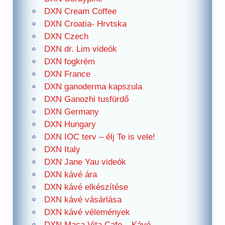
DXN Cream Coffee
DXN Croatia- Hrvtska
DXN Czech
DXN dr. Lim videók
DXN fogkrém
DXN France
DXN ganoderma kapszula
DXN Ganozhi tusfürdő
DXN Germany
DXN Hungary
DXN IOC terv – élj Te is vele!
DXN Italy
DXN Jane Yau videók
DXN kávé ára
DXN kávé elkészítése
DXN kávé vásárlása
DXN kávé vélemények
DXN Maca Vita Cafe – Kávé