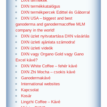
DXN termékek
DXN termékkatalógus
DXN termékpercek Edittel és Gáborral
DXN USA – biggest and best
ganoderma and ganodermacoffee MLM
company in the world!
DXN üzlet nyitvatartása DXN vásárlás
DXN üzleti ajánlata számodra!
DXN üzleti videók
DXN vagy Organo Gold vagy Gano
Excel kávé?
DXN White Coffee – fehér kávé
DXN Zhi Mocha – csokis kávé
Ganodermakávé
International websites
Kapcsolat
Kosár
Lingzhi Coffee – Kávé