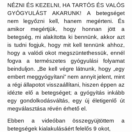
NÉZNI ÉS KEZELNI, HA TARTÓS ÉS VALÓS
GYÓGYULÁST AKARUNK! A betegséget
nem legyőzni kell, hanem megérteni. És
amikor megértjük, hogy honnan jött a
betegség, mi alakította ki bennünk, akkor azt
is tudni fogjuk, hogy mit kell tennünk ahhoz,
hogy a valódi okot megszüntethessük, ennél
fogva a természetes gyógyulási folyamat
beinduljon. „Be kell végre látnunk, hogy „egy
embert meggyógyítani” nem annyit jelent, mint
a régi állapotot visszaállítani, hiszen éppen az
idézte elő a betegséget; a gyógyítás inkább
egy gondolkodásváltás, egy új életigenlő út
megválasztása révén érhető el.
Ebben a videóban összegyüjtöttem a
betegségek kialakulásáért felelős 9 okot,