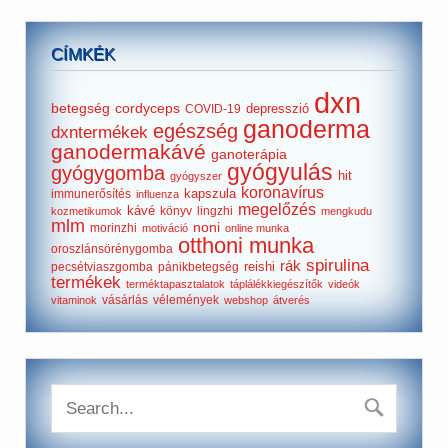
CÍMKÉK
dxn
betegség
cordyceps
depresszió
COVID-19
ganoderma
egészség
dxntermékek
ganodermakávé
ganoterápia
gyógyulás
gyógygomba
hit
gyógyszer
koronavírus
kapszula
immunerősítés
influenza
megelőzés
kávé
könyv
lingzhi
kozmetikumok
mengkudu
mlm
noni
morinzhi
motiváció
online munka
otthoni munka
oroszlánsörénygomba
spirulina
rák
reishi
pecsétviaszgomba
pánikbetegség
termékek
terméktapasztalatok
táplálékkiegészítők
videók
vásárlás
vélemények
vitaminok
webshop
átverés