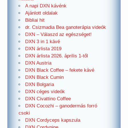
A napi DXN kávénk
Ajánlott oldalak
Bibliai hit
dr. Csizmadia Bea ganoterápia videók
DXN – Válaszd az egészséget!
DXN 3 in 1 kávé
DXN árlista 2019
DXN árlista 2026. április 1-től
DXN Austria
DXN Black Coffee – fekete kávé
DXN Black Cumin
DXN Bolgaria
DXN céges videók
DXN Civattino Coffee
DXN Cocozhi – ganodermás forró
csoki
DXN Cordyceps kapszula
DXN Cordypine