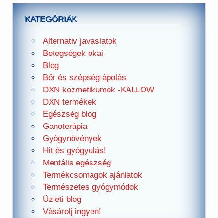
KATEGÓRIÁK
Alternativ javaslatok
Betegségek okai
Blog
Bőr és szépség ápolás
DXN kozmetikumok -KALLOW
DXN termékek
Egészség blog
Ganoterápia
Gyógynövények
Hit és gyógyulás!
Mentális egészség
Termékcsomagok ajánlatok
Természetes gyógymódok
Üzleti blog
Vásárolj ingyen!