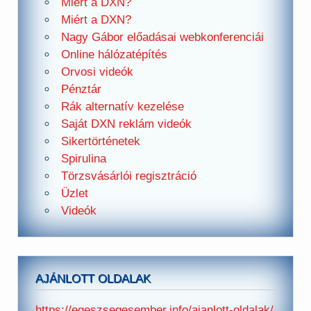
Miért a DXN?
Miért a DXN?
Nagy Gábor előadásai webkonferenciái
Online hálózatépítés
Orvosi videók
Pénztár
Rák alternatív kezelése
Saját DXN reklám videók
Sikertörténetek
Spirulina
Törzsvásárlói regisztráció
Üzlet
Videók
AJÁNLOTT OLDALAK
https://egeszsegesember.info/ajanlott-oldalak/