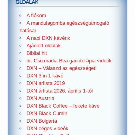
OLDALAK
A fiókom
A mandulagomba egészségtámogató
hatásai
A napi DXN kávénk
Ajánlott oldalak
Bibliai hit
dr. Csizmadia Bea ganoterápia videók
DXN – Válaszd az egészséget!
DXN 3 in 1 kávé
DXN árlista 2019
DXN árlista 2026. április 1-től
DXN Austria
DXN Black Coffee – fekete kávé
DXN Black Cumin
DXN Bolgaria
DXN céges videók