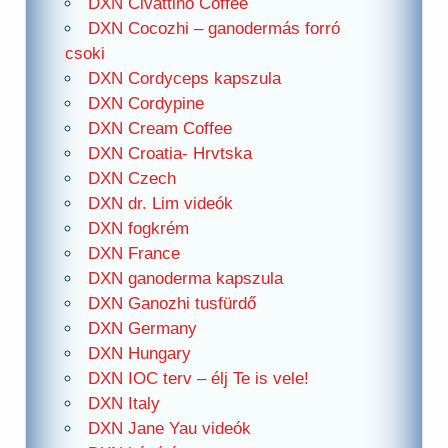
DXN Civattino Coffee
DXN Cocozhi – ganodermás forró
csoki
DXN Cordyceps kapszula
DXN Cordypine
DXN Cream Coffee
DXN Croatia- Hrvtska
DXN Czech
DXN dr. Lim videók
DXN fogkrém
DXN France
DXN ganoderma kapszula
DXN Ganozhi tusfürdő
DXN Germany
DXN Hungary
DXN IOC terv – élj Te is vele!
DXN Italy
DXN Jane Yau videók