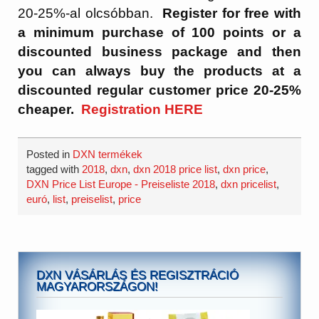
20-25%-al olcsóbban.
Register for free with
a minimum purchase of 100 points or a
discounted business package and then
you can always buy the products at a
discounted regular customer price 20-25%
cheaper.
Registration HERE
Posted in
DXN termékek
tagged with
2018
,
dxn
,
dxn 2018 price list
,
dxn price
,
DXN Price List Europe - Preiseliste 2018
,
dxn pricelist
,
euró
,
list
,
preiselist
,
price
DXN VÁSÁRLÁS ÉS REGISZTRÁCIÓ
MAGYARORSZÁGON!