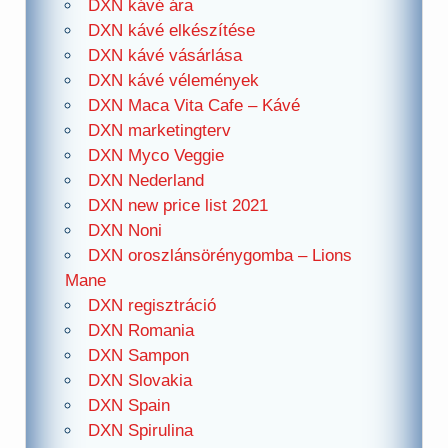
DXN kávé ára
DXN kávé elkészítése
DXN kávé vásárlása
DXN kávé vélemények
DXN Maca Vita Cafe – Kávé
DXN marketingterv
DXN Myco Veggie
DXN Nederland
DXN new price list 2021
DXN Noni
DXN oroszlánsörénygomba – Lions
Mane
DXN regisztráció
DXN Romania
DXN Sampon
DXN Slovakia
DXN Spain
DXN Spirulina