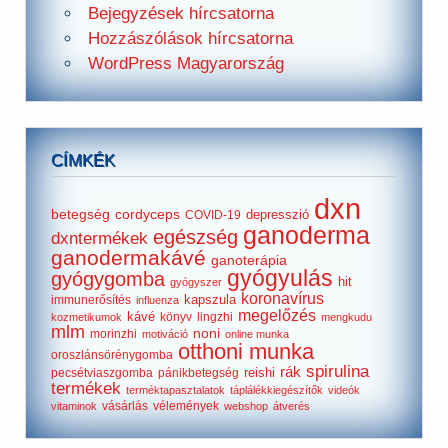
Bejegyzések hírcsatorna
Hozzászólások hírcsatorna
WordPress Magyarország
CÍMKÉK
dxn
betegség
cordyceps
depresszió
COVID-19
ganoderma
egészség
dxntermékek
ganodermakávé
ganoterápia
gyógyulás
gyógygomba
hit
gyógyszer
koronavírus
kapszula
immunerősítés
influenza
megelőzés
kávé
könyv
lingzhi
kozmetikumok
mengkudu
mlm
noni
morinzhi
motiváció
online munka
otthoni munka
oroszlánsörénygomba
spirulina
rák
reishi
pecsétviaszgomba
pánikbetegség
termékek
terméktapasztalatok
táplálékkiegészítők
videók
vásárlás
vélemények
vitaminok
webshop
átverés