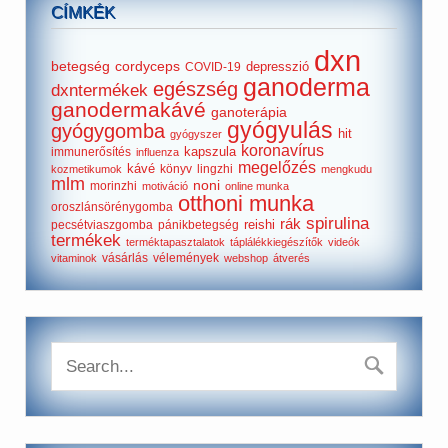
CÍMKÉK
dxn
betegség
cordyceps
depresszió
COVID-19
ganoderma
egészség
dxntermékek
ganodermakávé
ganoterápia
gyógyulás
gyógygomba
hit
gyógyszer
koronavírus
kapszula
immunerősítés
influenza
megelőzés
kávé
könyv
lingzhi
kozmetikumok
mengkudu
mlm
noni
morinzhi
motiváció
online munka
otthoni munka
oroszlánsörénygomba
spirulina
rák
reishi
pecsétviaszgomba
pánikbetegség
termékek
terméktapasztalatok
táplálékkiegészítők
videók
vásárlás
vélemények
vitaminok
webshop
átverés