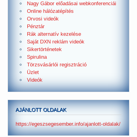
Nagy Gábor előadásai webkonferenciái
Online hálózatépítés
Orvosi videók
Pénztár
Rák alternatív kezelése
Saját DXN reklám videók
Sikertörténetek
Spirulina
Törzsvásárlói regisztráció
Üzlet
Videók
AJÁNLOTT OLDALAK
https://egeszsegesember.info/ajanlott-oldalak/