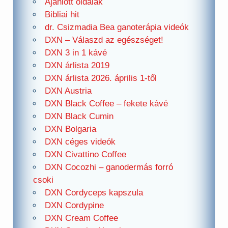
Ajánlott oldalak
Bibliai hit
dr. Csizmadia Bea ganoterápia videók
DXN – Válaszd az egészséget!
DXN 3 in 1 kávé
DXN árlista 2019
DXN árlista 2026. április 1-től
DXN Austria
DXN Black Coffee – fekete kávé
DXN Black Cumin
DXN Bolgaria
DXN céges videók
DXN Civattino Coffee
DXN Cocozhi – ganodermás forró
csoki
DXN Cordyceps kapszula
DXN Cordypine
DXN Cream Coffee