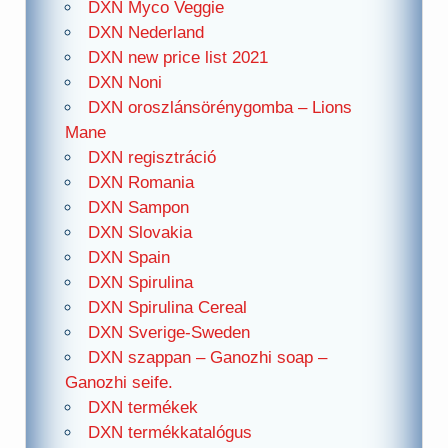
DXN Myco Veggie
DXN Nederland
DXN new price list 2021
DXN Noni
DXN oroszlánsörénygomba – Lions
Mane
DXN regisztráció
DXN Romania
DXN Sampon
DXN Slovakia
DXN Spain
DXN Spirulina
DXN Spirulina Cereal
DXN Sverige-Sweden
DXN szappan – Ganozhi soap –
Ganozhi seife.
DXN termékek
DXN termékkatalógus