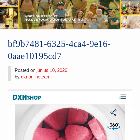
bf9b7481-6325-4ca4-9e16-
0aae10195cd7
Posted on
június 10, 2026
by
dxnonlineteam