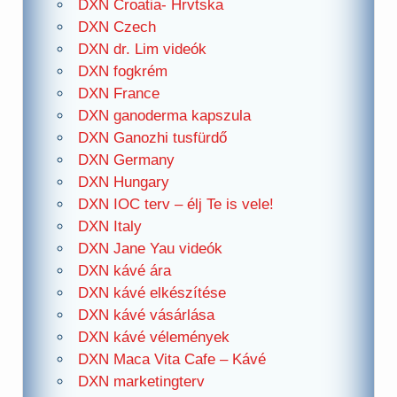
DXN Croatia- Hrvtska
DXN Czech
DXN dr. Lim videók
DXN fogkrém
DXN France
DXN ganoderma kapszula
DXN Ganozhi tusfürdő
DXN Germany
DXN Hungary
DXN IOC terv – élj Te is vele!
DXN Italy
DXN Jane Yau videók
DXN kávé ára
DXN kávé elkészítése
DXN kávé vásárlása
DXN kávé vélemények
DXN Maca Vita Cafe – Kávé
DXN marketingterv