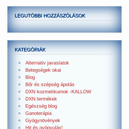
LEGUTÓBBI HOZZÁSZÓLÁSOK
KATEGÓRIÁK
Alternativ javaslatok
Betegségek okai
Blog
Bőr és szépség ápolás
DXN kozmetikumok -KALLOW
DXN termékek
Egészség blog
Ganoterápia
Gyógynövények
Hit és gyógyulás!