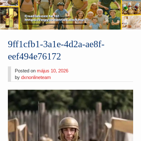
9ff1cfb1-3a1e-4d2a-ae8f-
eef494e76172
Posted on
május 10, 2026
by
dxnonlineteam