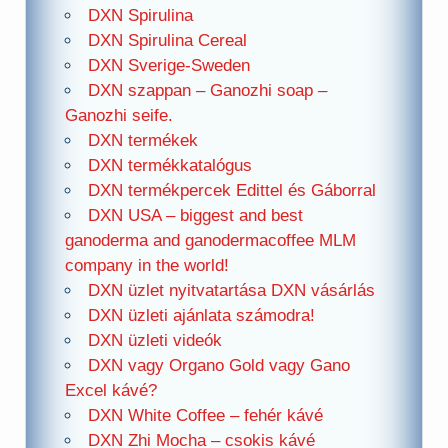
DXN Spirulina
DXN Spirulina Cereal
DXN Sverige-Sweden
DXN szappan – Ganozhi soap –
Ganozhi seife.
DXN termékek
DXN termékkatalógus
DXN termékpercek Edittel és Gáborral
DXN USA – biggest and best
ganoderma and ganodermacoffee MLM
company in the world!
DXN üzlet nyitvatartása DXN vásárlás
DXN üzleti ajánlata számodra!
DXN üzleti videók
DXN vagy Organo Gold vagy Gano
Excel kávé?
DXN White Coffee – fehér kávé
DXN Zhi Mocha – csokis kávé