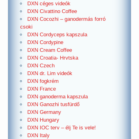
DXN céges videók
DXN Civattino Coffee
DXN Cocozhi – ganodermás forró
csoki
DXN Cordyceps kapszula
DXN Cordypine
DXN Cream Coffee
DXN Croatia- Hrvtska
DXN Czech
DXN dr. Lim videók
DXN fogkrém
DXN France
DXN ganoderma kapszula
DXN Ganozhi tusfürdő
DXN Germany
DXN Hungary
DXN IOC terv – élj Te is vele!
DXN Italy