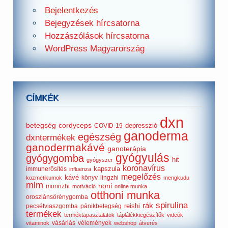
Bejelentkezés
Bejegyzések hírcsatorna
Hozzászólások hírcsatorna
WordPress Magyarország
CÍMKÉK
dxn
betegség
cordyceps
depresszió
COVID-19
ganoderma
egészség
dxntermékek
ganodermakávé
ganoterápia
gyógyulás
gyógygomba
hit
gyógyszer
koronavírus
kapszula
immunerősítés
influenza
megelőzés
kávé
könyv
lingzhi
kozmetikumok
mengkudu
mlm
noni
morinzhi
motiváció
online munka
otthoni munka
oroszlánsörénygomba
spirulina
rák
reishi
pecsétviaszgomba
pánikbetegség
termékek
terméktapasztalatok
táplálékkiegészítők
videók
vásárlás
vélemények
vitaminok
webshop
átverés