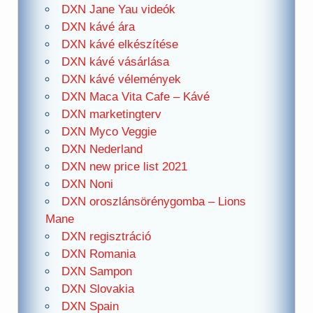
DXN Jane Yau videók
DXN kávé ára
DXN kávé elkészítése
DXN kávé vásárlása
DXN kávé vélemények
DXN Maca Vita Cafe – Kávé
DXN marketingterv
DXN Myco Veggie
DXN Nederland
DXN new price list 2021
DXN Noni
DXN oroszlánsörénygomba – Lions
Mane
DXN regisztráció
DXN Romania
DXN Sampon
DXN Slovakia
DXN Spain