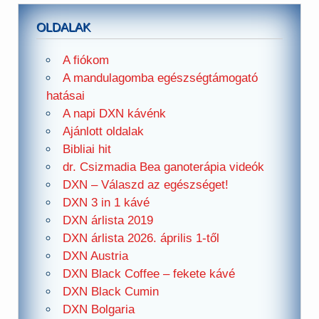
OLDALAK
A fiókom
A mandulagomba egészségtámogató
hatásai
A napi DXN kávénk
Ajánlott oldalak
Bibliai hit
dr. Csizmadia Bea ganoterápia videók
DXN – Válaszd az egészséget!
DXN 3 in 1 kávé
DXN árlista 2019
DXN árlista 2026. április 1-től
DXN Austria
DXN Black Coffee – fekete kávé
DXN Black Cumin
DXN Bolgaria