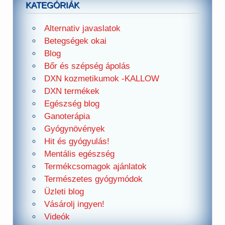
KATEGÓRIÁK
Alternativ javaslatok
Betegségek okai
Blog
Bőr és szépség ápolás
DXN kozmetikumok -KALLOW
DXN termékek
Egészség blog
Ganoterápia
Gyógynövények
Hit és gyógyulás!
Mentális egészség
Termékcsomagok ajánlatok
Természetes gyógymódok
Üzleti blog
Vásárolj ingyen!
Videók