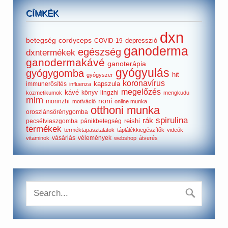
CÍMKÉK
dxn
betegség
cordyceps
depresszió
COVID-19
ganoderma
egészség
dxntermékek
ganodermakávé
ganoterápia
gyógyulás
gyógygomba
hit
gyógyszer
koronavírus
kapszula
immunerősítés
influenza
megelőzés
kávé
könyv
lingzhi
kozmetikumok
mengkudu
mlm
noni
morinzhi
motiváció
online munka
otthoni munka
oroszlánsörénygomba
spirulina
rák
reishi
pecsétviaszgomba
pánikbetegség
termékek
terméktapasztalatok
táplálékkiegészítők
videók
vásárlás
vélemények
vitaminok
webshop
átverés