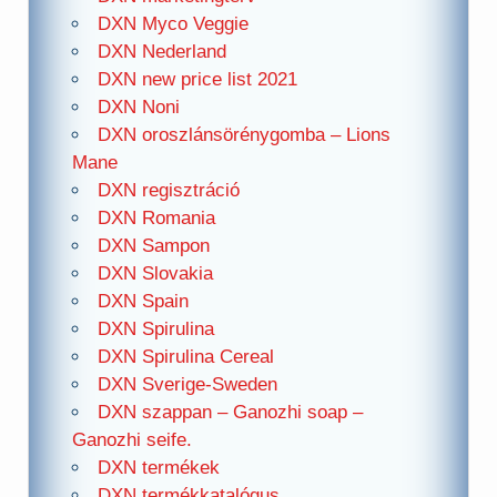
DXN Myco Veggie
DXN Nederland
DXN new price list 2021
DXN Noni
DXN oroszlánsörénygomba – Lions
Mane
DXN regisztráció
DXN Romania
DXN Sampon
DXN Slovakia
DXN Spain
DXN Spirulina
DXN Spirulina Cereal
DXN Sverige-Sweden
DXN szappan – Ganozhi soap –
Ganozhi seife.
DXN termékek
DXN termékkatalógus