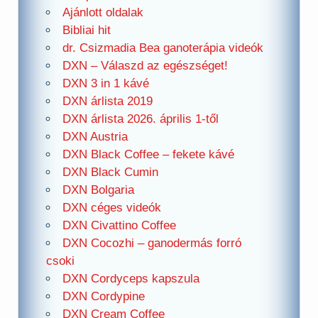
Ajánlott oldalak
Bibliai hit
dr. Csizmadia Bea ganoterápia videók
DXN – Válaszd az egészséget!
DXN 3 in 1 kávé
DXN árlista 2019
DXN árlista 2026. április 1-től
DXN Austria
DXN Black Coffee – fekete kávé
DXN Black Cumin
DXN Bolgaria
DXN céges videók
DXN Civattino Coffee
DXN Cocozhi – ganodermás forró
csoki
DXN Cordyceps kapszula
DXN Cordypine
DXN Cream Coffee