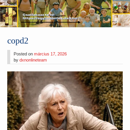
copd2
Posted on
március 17, 2026
by
dxnonlineteam