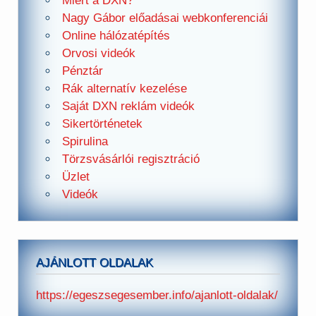
Miért a DXN?
Nagy Gábor előadásai webkonferenciái
Online hálózatépítés
Orvosi videók
Pénztár
Rák alternatív kezelése
Saját DXN reklám videók
Sikertörténetek
Spirulina
Törzsvásárlói regisztráció
Üzlet
Videók
AJÁNLOTT OLDALAK
https://egeszsegesember.info/ajanlott-oldalak/