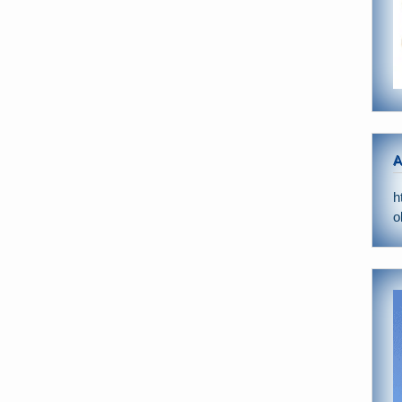
A
h
o