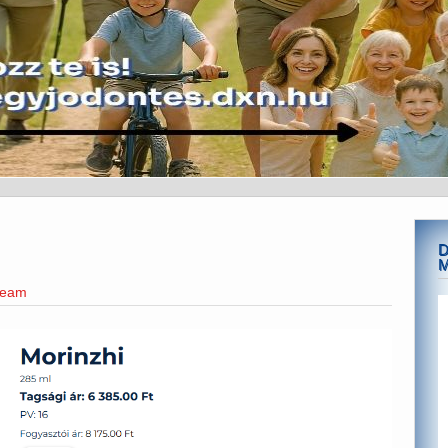
D
team