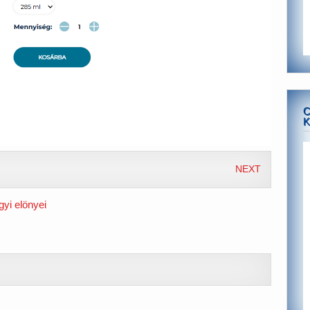
C
K
NEXT
yi elönyei