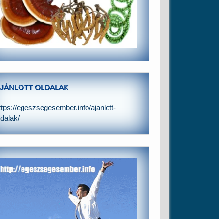
JÁNLOTT OLDALAK
ttps://egeszsegesember.info/ajanlott-
ldalak/