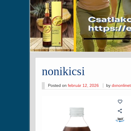
nonikicsi
Posted on
február 12, 2026
by
dxnonline