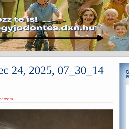
c 24, 2025, 07_30_14
D
ineteam