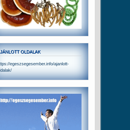
JÁNLOTT OLDALAK
ttps://egeszsegesember.info/ajanlott-
ldalak/