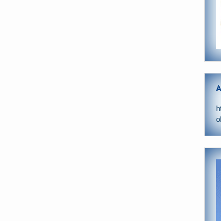
A
h
o