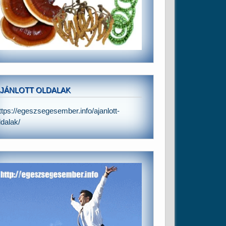
JÁNLOTT OLDALAK
ttps://egeszsegesember.info/ajanlott-
ldalak/