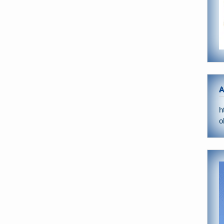
A
h
o