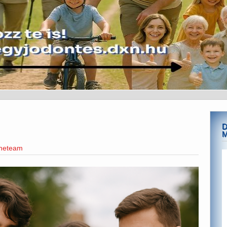
D
ineteam