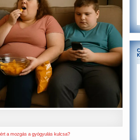
C
K
miért a mozgás a gyógyulás kulcsa?