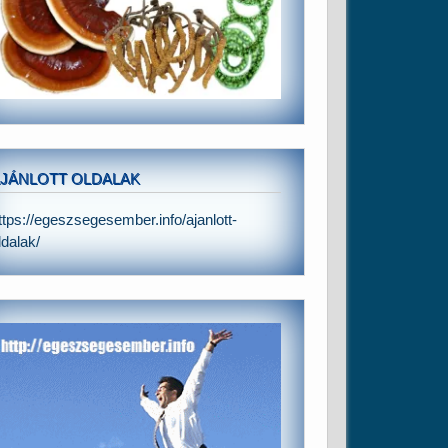
JÁNLOTT OLDALAK
ttps://egeszsegesember.info/ajanlott-
ldalak/