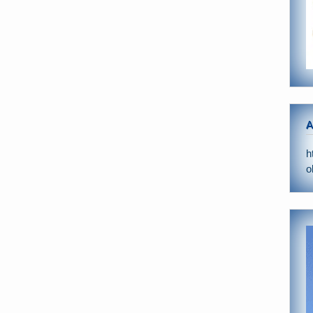
A
h
o