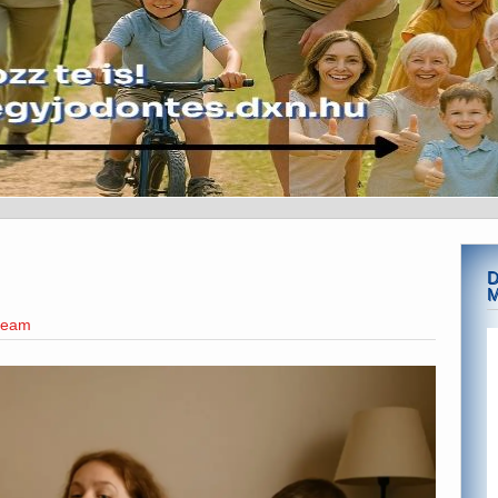
D
team