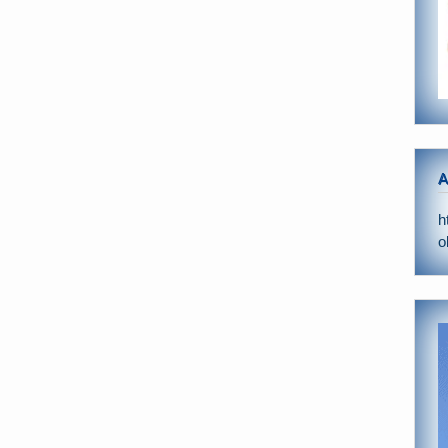
A
h
o