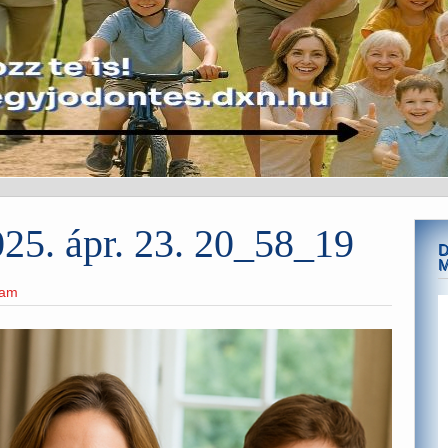
5. ápr. 23. 20_58_19
D
eam