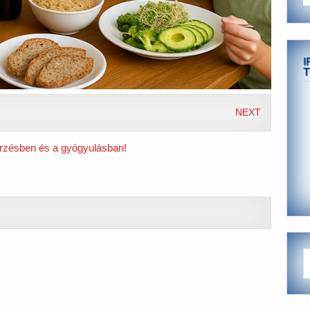
I
T
NEXT
rzésben és a gyógyulásban!