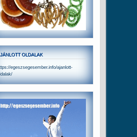
JÁNLOTT OLDALAK
ttps://egeszsegesember.info/ajanlott-
ldalak/