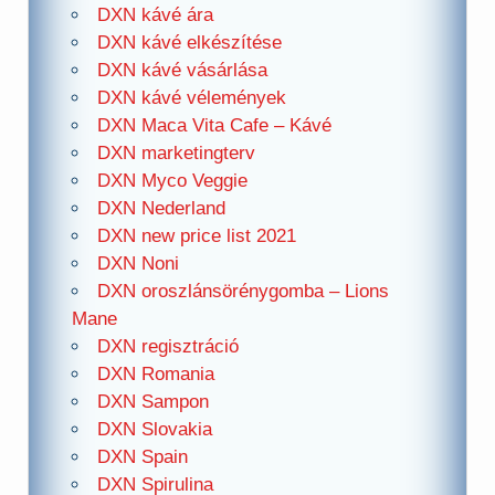
DXN kávé ára
DXN kávé elkészítése
DXN kávé vásárlása
DXN kávé vélemények
DXN Maca Vita Cafe – Kávé
DXN marketingterv
DXN Myco Veggie
DXN Nederland
DXN new price list 2021
DXN Noni
DXN oroszlánsörénygomba – Lions
Mane
DXN regisztráció
DXN Romania
DXN Sampon
DXN Slovakia
DXN Spain
DXN Spirulina