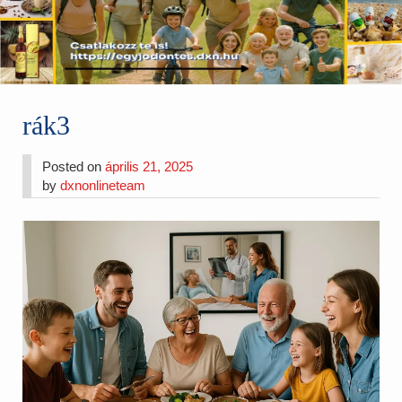
rák3
Posted on
április 21, 2025
by
dxnonlineteam