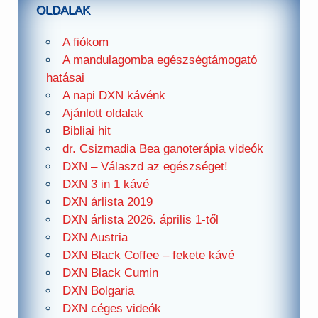
OLDALAK
A fiókom
A mandulagomba egészségtámogató
hatásai
A napi DXN kávénk
Ajánlott oldalak
Bibliai hit
dr. Csizmadia Bea ganoterápia videók
DXN – Válaszd az egészséget!
DXN 3 in 1 kávé
DXN árlista 2019
DXN árlista 2026. április 1-től
DXN Austria
DXN Black Coffee – fekete kávé
DXN Black Cumin
DXN Bolgaria
DXN céges videók