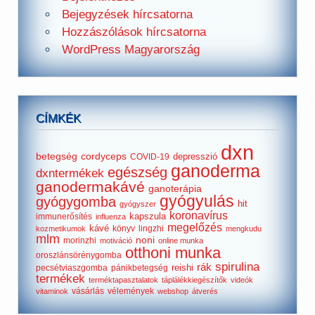
Bejegyzések hírcsatorna
Hozzászólások hírcsatorna
WordPress Magyarország
CÍMKÉK
dxn
betegség
cordyceps
depresszió
COVID-19
ganoderma
egészség
dxntermékek
ganodermakávé
ganoterápia
gyógyulás
gyógygomba
hit
gyógyszer
koronavírus
kapszula
immunerősítés
influenza
megelőzés
kávé
könyv
lingzhi
kozmetikumok
mengkudu
mlm
noni
morinzhi
motiváció
online munka
otthoni munka
oroszlánsörénygomba
spirulina
rák
reishi
pecsétviaszgomba
pánikbetegség
termékek
terméktapasztalatok
táplálékkiegészítők
videók
vásárlás
vélemények
vitaminok
webshop
átverés