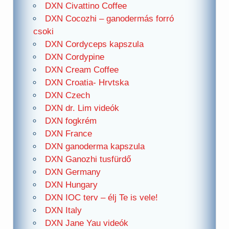
DXN Civattino Coffee
DXN Cocozhi – ganodermás forró
csoki
DXN Cordyceps kapszula
DXN Cordypine
DXN Cream Coffee
DXN Croatia- Hrvtska
DXN Czech
DXN dr. Lim videók
DXN fogkrém
DXN France
DXN ganoderma kapszula
DXN Ganozhi tusfürdő
DXN Germany
DXN Hungary
DXN IOC terv – élj Te is vele!
DXN Italy
DXN Jane Yau videók