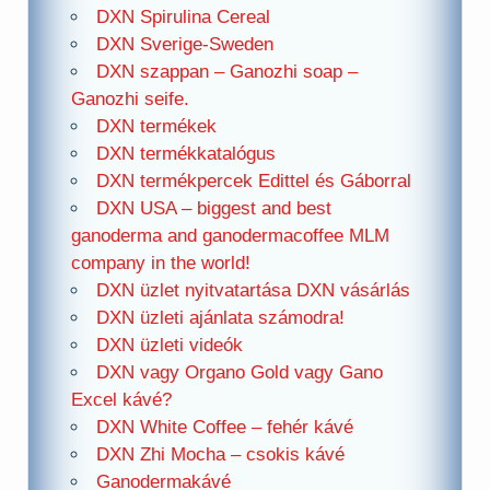
DXN Spirulina Cereal
DXN Sverige-Sweden
DXN szappan – Ganozhi soap –
Ganozhi seife.
DXN termékek
DXN termékkatalógus
DXN termékpercek Edittel és Gáborral
DXN USA – biggest and best
ganoderma and ganodermacoffee MLM
company in the world!
DXN üzlet nyitvatartása DXN vásárlás
DXN üzleti ajánlata számodra!
DXN üzleti videók
DXN vagy Organo Gold vagy Gano
Excel kávé?
DXN White Coffee – fehér kávé
DXN Zhi Mocha – csokis kávé
Ganodermakávé