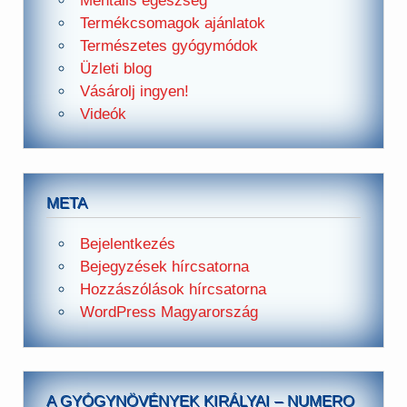
Mentális egészség
Termékcsomagok ajánlatok
Természetes gyógymódok
Üzleti blog
Vásárolj ingyen!
Videók
META
Bejelentkezés
Bejegyzések hírcsatorna
Hozzászólások hírcsatorna
WordPress Magyarország
A GYÓGYNÖVÉNYEK KIRÁLYAI – NUMERO