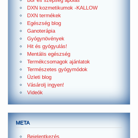
Bőr és szépség ápolás
DXN kozmetikumok -KALLOW
DXN termékek
Egészség blog
Ganoterápia
Gyógynövények
Hit és gyógyulás!
Mentális egészség
Termékcsomagok ajánlatok
Természetes gyógymódok
Üzleti blog
Vásárolj ingyen!
Videók
META
Bejelentkezés