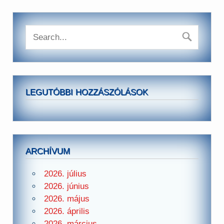
LEGUTÓBBI HOZZÁSZÓLÁSOK
ARCHÍVUM
2026. július
2026. június
2026. május
2026. április
2026. március