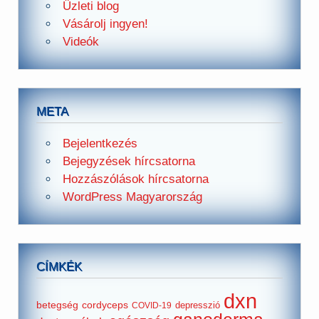
Üzleti blog
Vásárolj ingyen!
Videók
META
Bejelentkezés
Bejegyzések hírcsatorna
Hozzászólások hírcsatorna
WordPress Magyarország
CÍMKÉK
dxn
betegség
cordyceps
depresszió
COVID-19