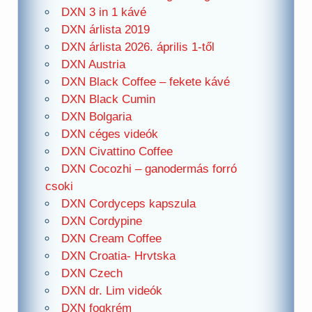
DXN 3 in 1 kávé
DXN árlista 2019
DXN árlista 2026. április 1-től
DXN Austria
DXN Black Coffee – fekete kávé
DXN Black Cumin
DXN Bolgaria
DXN céges videók
DXN Civattino Coffee
DXN Cocozhi – ganodermás forró
csoki
DXN Cordyceps kapszula
DXN Cordypine
DXN Cream Coffee
DXN Croatia- Hrvtska
DXN Czech
DXN dr. Lim videók
DXN fogkrém