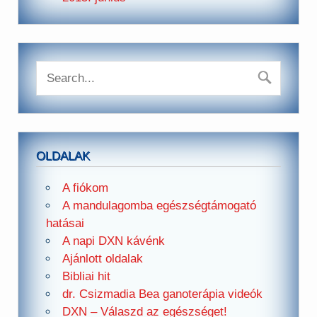
OLDALAK
A fiókom
A mandulagomba egészségtámogató
hatásai
A napi DXN kávénk
Ajánlott oldalak
Bibliai hit
dr. Csizmadia Bea ganoterápia videók
DXN – Válaszd az egészséget!