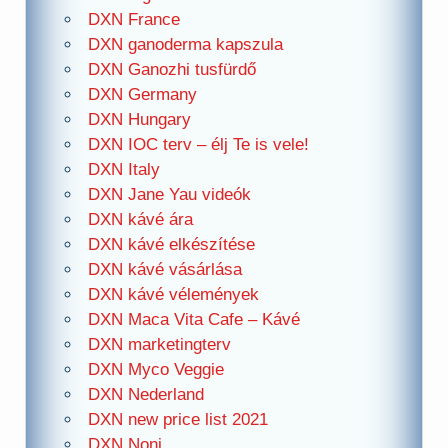
DXN France
DXN ganoderma kapszula
DXN Ganozhi tusfürdő
DXN Germany
DXN Hungary
DXN IOC terv – élj Te is vele!
DXN Italy
DXN Jane Yau videók
DXN kávé ára
DXN kávé elkészítése
DXN kávé vásárlása
DXN kávé vélemények
DXN Maca Vita Cafe – Kávé
DXN marketingterv
DXN Myco Veggie
DXN Nederland
DXN new price list 2021
DXN Noni