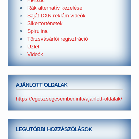
Pénztár
Rák alternatív kezelése
Saját DXN reklám videók
Sikertörténetek
Spirulina
Törzsvásárlói regisztráció
Üzlet
Videók
AJÁNLOTT OLDALAK
https://egeszsegesember.info/ajanlott-oldalak/
LEGUTÓBBI HOZZÁSZÓLÁSOK