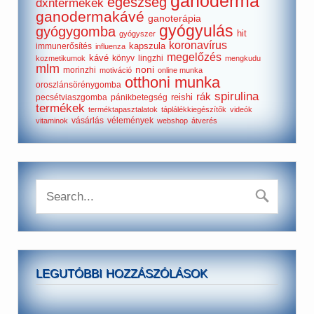
ganoderma
egészség
dxntermékek
ganodermakávé
ganoterápia
gyógyulás
gyógygomba
hit
gyógyszer
koronavírus
kapszula
immunerősítés
influenza
megelőzés
kávé
könyv
lingzhi
kozmetikumok
mengkudu
mlm
noni
morinzhi
motiváció
online munka
otthoni munka
oroszlánsörénygomba
spirulina
rák
reishi
pecsétviaszgomba
pánikbetegség
termékek
terméktapasztalatok
táplálékkiegészítők
videók
vásárlás
vélemények
vitaminok
webshop
átverés
LEGUTÓBBI HOZZÁSZÓLÁSOK