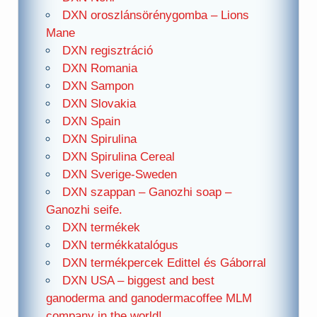
DXN oroszlánsörénygomba – Lions
Mane
DXN regisztráció
DXN Romania
DXN Sampon
DXN Slovakia
DXN Spain
DXN Spirulina
DXN Spirulina Cereal
DXN Sverige-Sweden
DXN szappan – Ganozhi soap –
Ganozhi seife.
DXN termékek
DXN termékkatalógus
DXN termékpercek Edittel és Gáborral
DXN USA – biggest and best
ganoderma and ganodermacoffee MLM
company in the world!