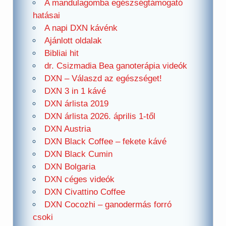
A mandulagomba egészségtámogató
hatásai
A napi DXN kávénk
Ajánlott oldalak
Bibliai hit
dr. Csizmadia Bea ganoterápia videók
DXN – Válaszd az egészséget!
DXN 3 in 1 kávé
DXN árlista 2019
DXN árlista 2026. április 1-től
DXN Austria
DXN Black Coffee – fekete kávé
DXN Black Cumin
DXN Bolgaria
DXN céges videók
DXN Civattino Coffee
DXN Cocozhi – ganodermás forró
csoki