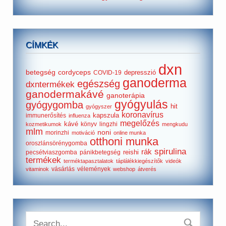
CÍMKÉK
dxn
betegség
cordyceps
depresszió
COVID-19
ganoderma
egészség
dxntermékek
ganodermakávé
ganoterápia
gyógyulás
gyógygomba
hit
gyógyszer
koronavírus
kapszula
immunerősítés
influenza
megelőzés
kávé
könyv
lingzhi
kozmetikumok
mengkudu
mlm
noni
morinzhi
motiváció
online munka
otthoni munka
oroszlánsörénygomba
spirulina
rák
reishi
pecsétviaszgomba
pánikbetegség
termékek
terméktapasztalatok
táplálékkiegészítők
videók
vásárlás
vélemények
vitaminok
webshop
átverés