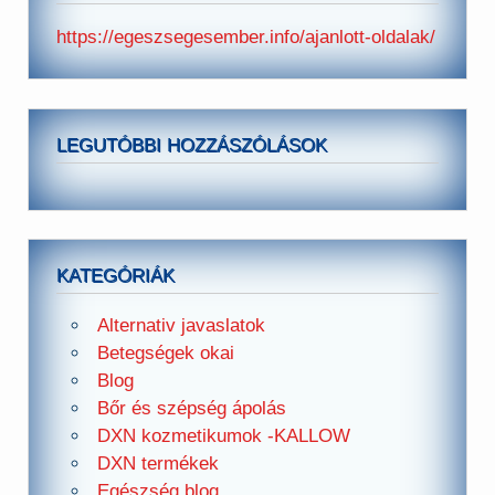
https://egeszsegesember.info/ajanlott-oldalak/
LEGUTÓBBI HOZZÁSZÓLÁSOK
KATEGÓRIÁK
Alternativ javaslatok
Betegségek okai
Blog
Bőr és szépség ápolás
DXN kozmetikumok -KALLOW
DXN termékek
Egészség blog