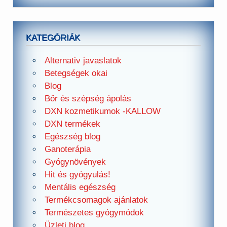
KATEGÓRIÁK
Alternativ javaslatok
Betegségek okai
Blog
Bőr és szépség ápolás
DXN kozmetikumok -KALLOW
DXN termékek
Egészség blog
Ganoterápia
Gyógynövények
Hit és gyógyulás!
Mentális egészség
Termékcsomagok ajánlatok
Természetes gyógymódok
Üzleti blog