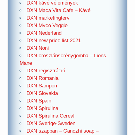
DXN kávé vélemények
DXN Maca Vita Cafe – Kávé
DXN marketingterv
DXN Myco Veggie
DXN Nederland
DXN new price list 2021
DXN Noni
DXN oroszlánsörénygomba – Lions
Mane
DXN regisztráció
DXN Romania
DXN Sampon
DXN Slovakia
DXN Spain
DXN Spirulina
DXN Spirulina Cereal
DXN Sverige-Sweden
DXN szappan – Ganozhi soap –