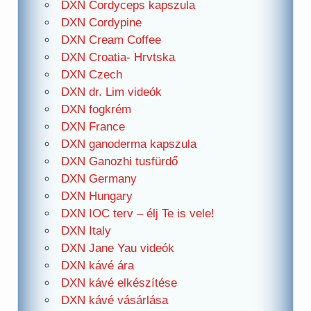
DXN Cordyceps kapszula
DXN Cordypine
DXN Cream Coffee
DXN Croatia- Hrvtska
DXN Czech
DXN dr. Lim videók
DXN fogkrém
DXN France
DXN ganoderma kapszula
DXN Ganozhi tusfürdő
DXN Germany
DXN Hungary
DXN IOC terv – élj Te is vele!
DXN Italy
DXN Jane Yau videók
DXN kávé ára
DXN kávé elkészítése
DXN kávé vásárlása