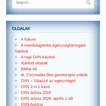
OLDALAK
A fiókom
A mandulagomba egészségtámogató
hatásai
A napi DXN kávénk
Ajánlott oldalak
Bibliai hit
dr. Csizmadia Bea ganoterápia videók
DXN – Válaszd az egészséget!
DXN 3 in 1 kávé
DXN árlista 2019
DXN árlista 2026. április 1-től
DXN Austria