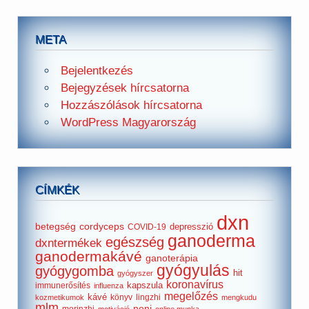
META
Bejelentkezés
Bejegyzések hírcsatorna
Hozzászólások hírcsatorna
WordPress Magyarország
CÍMKÉK
dxn
betegség
cordyceps
depresszió
COVID-19
ganoderma
egészség
dxntermékek
ganodermakávé
ganoterápia
gyógyulás
gyógygomba
hit
gyógyszer
koronavírus
kapszula
immunerősítés
influenza
megelőzés
kávé
könyv
lingzhi
kozmetikumok
mengkudu
mlm
noni