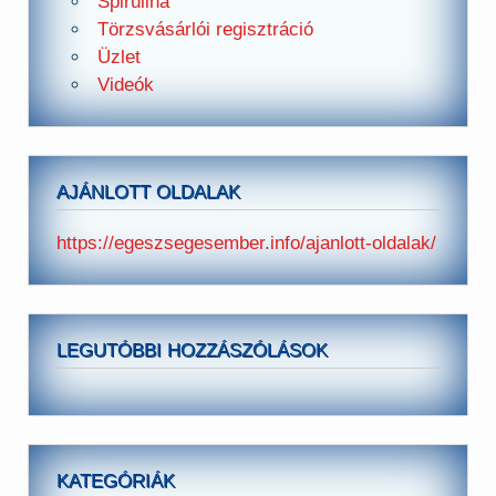
Spirulina
Törzsvásárlói regisztráció
Üzlet
Videók
AJÁNLOTT OLDALAK
https://egeszsegesember.info/ajanlott-oldalak/
LEGUTÓBBI HOZZÁSZÓLÁSOK
KATEGÓRIÁK