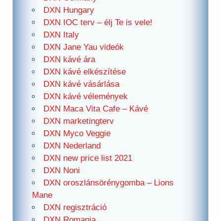
DXN Hungary
DXN IOC terv – élj Te is vele!
DXN Italy
DXN Jane Yau videók
DXN kávé ára
DXN kávé elkészítése
DXN kávé vásárlása
DXN kávé vélemények
DXN Maca Vita Cafe – Kávé
DXN marketingterv
DXN Myco Veggie
DXN Nederland
DXN new price list 2021
DXN Noni
DXN oroszlánsörénygomba – Lions
Mane
DXN regisztráció
DXN Romania