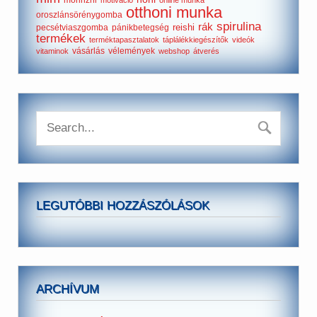
morinzhi
motiváció
online munka
otthoni munka
oroszlánsörénygomba
spirulina
rák
reishi
pecsétviaszgomba
pánikbetegség
termékek
terméktapasztalatok
táplálékkiegészítők
videók
vásárlás
vélemények
vitaminok
webshop
átverés
LEGUTÓBBI HOZZÁSZÓLÁSOK
ARCHÍVUM