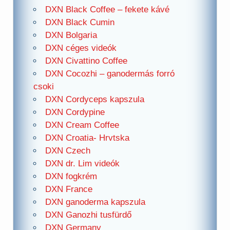
DXN Black Coffee – fekete kávé
DXN Black Cumin
DXN Bolgaria
DXN céges videók
DXN Civattino Coffee
DXN Cocozhi – ganodermás forró
csoki
DXN Cordyceps kapszula
DXN Cordypine
DXN Cream Coffee
DXN Croatia- Hrvtska
DXN Czech
DXN dr. Lim videók
DXN fogkrém
DXN France
DXN ganoderma kapszula
DXN Ganozhi tusfürdő
DXN Germany