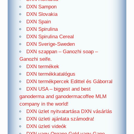
DXN Sampon
DXN Slovakia
DXN Spain
DXN Spirulina
DXN Spirulina Cereal
DXN Sverige-Sweden
DXN szappan – Ganozhi soap –
Ganozhi seife.
DXN termékek
DXN termékkatalógus
DXN termékpercek Edittel és Gáborral
DXN USA – biggest and best
ganoderma and ganodermacoffee MLM
company in the world!
DXN üzlet nyitvatartása DXN vásárlás
DXN üzleti ajánlata számodra!
DXN üzleti videók
DXN vagy Organo Gold vagy Gano