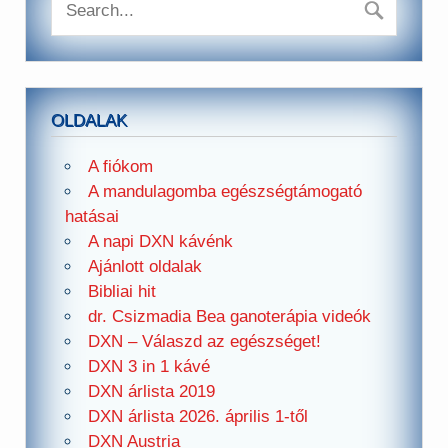
OLDALAK
A fiókom
A mandulagomba egészségtámogató
hatásai
A napi DXN kávénk
Ajánlott oldalak
Bibliai hit
dr. Csizmadia Bea ganoterápia videók
DXN – Válaszd az egészséget!
DXN 3 in 1 kávé
DXN árlista 2019
DXN árlista 2026. április 1-től
DXN Austria