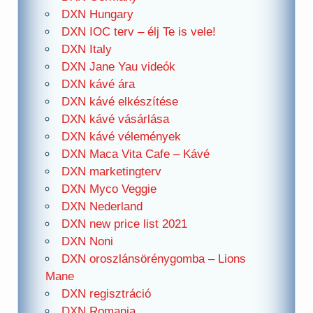
DXN Hungary
DXN IOC terv – élj Te is vele!
DXN Italy
DXN Jane Yau videók
DXN kávé ára
DXN kávé elkészítése
DXN kávé vásárlása
DXN kávé vélemények
DXN Maca Vita Cafe – Kávé
DXN marketingterv
DXN Myco Veggie
DXN Nederland
DXN new price list 2021
DXN Noni
DXN oroszlánsörénygomba – Lions
Mane
DXN regisztráció
DXN Romania