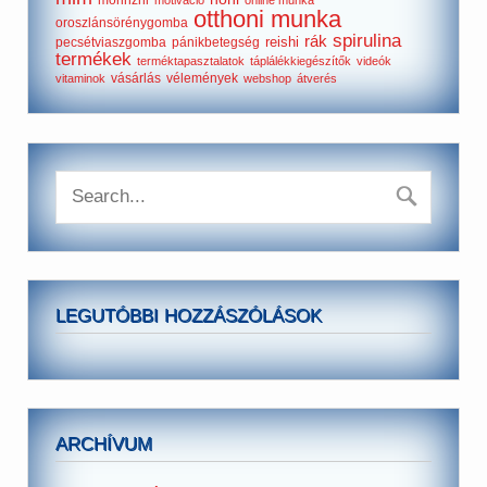
morinzhi
motiváció
online munka
otthoni munka
oroszlánsörénygomba
spirulina
rák
reishi
pecsétviaszgomba
pánikbetegség
termékek
terméktapasztalatok
táplálékkiegészítők
videók
vásárlás
vélemények
vitaminok
webshop
átverés
LEGUTÓBBI HOZZÁSZÓLÁSOK
ARCHÍVUM