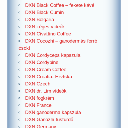
DXN Black Coffee – fekete kávé
DXN Black Cumin
DXN Bolgaria
DXN céges videók
DXN Civattino Coffee
DXN Cocozhi – ganodermás forró
csoki
DXN Cordyceps kapszula
DXN Cordypine
DXN Cream Coffee
DXN Croatia- Hrvtska
DXN Czech
DXN dr. Lim videók
DXN fogkrém
DXN France
DXN ganoderma kapszula
DXN Ganozhi tusfürdő
DXN Germany