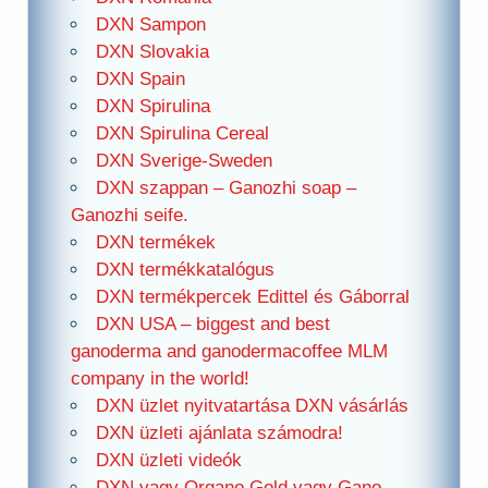
DXN Sampon
DXN Slovakia
DXN Spain
DXN Spirulina
DXN Spirulina Cereal
DXN Sverige-Sweden
DXN szappan – Ganozhi soap –
Ganozhi seife.
DXN termékek
DXN termékkatalógus
DXN termékpercek Edittel és Gáborral
DXN USA – biggest and best
ganoderma and ganodermacoffee MLM
company in the world!
DXN üzlet nyitvatartása DXN vásárlás
DXN üzleti ajánlata számodra!
DXN üzleti videók
DXN vagy Organo Gold vagy Gano