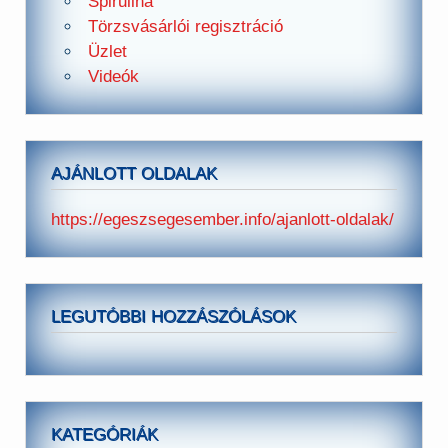
Spirulina
Törzsvásárlói regisztráció
Üzlet
Videók
AJÁNLOTT OLDALAK
https://egeszsegesember.info/ajanlott-oldalak/
LEGUTÓBBI HOZZÁSZÓLÁSOK
KATEGÓRIÁK