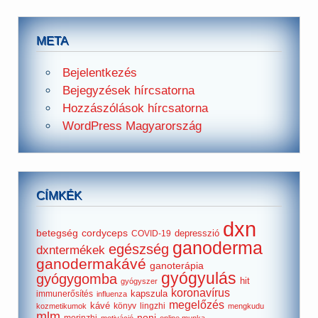
META
Bejelentkezés
Bejegyzések hírcsatorna
Hozzászólások hírcsatorna
WordPress Magyarország
CÍMKÉK
dxn
betegség
cordyceps
depresszió
COVID-19
ganoderma
egészség
dxntermékek
ganodermakávé
ganoterápia
gyógyulás
gyógygomba
hit
gyógyszer
koronavírus
kapszula
immunerősítés
influenza
megelőzés
kávé
könyv
lingzhi
kozmetikumok
mengkudu
mlm
noni