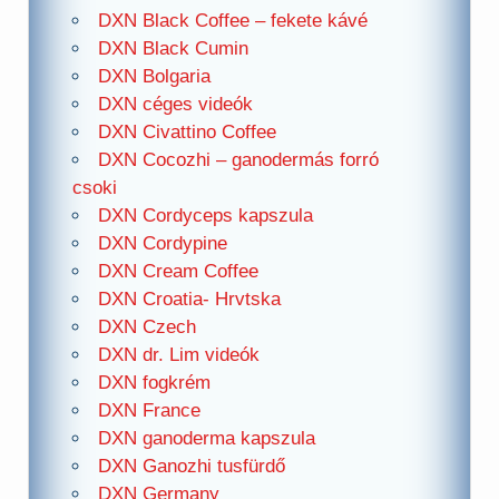
DXN Black Coffee – fekete kávé
DXN Black Cumin
DXN Bolgaria
DXN céges videók
DXN Civattino Coffee
DXN Cocozhi – ganodermás forró
csoki
DXN Cordyceps kapszula
DXN Cordypine
DXN Cream Coffee
DXN Croatia- Hrvtska
DXN Czech
DXN dr. Lim videók
DXN fogkrém
DXN France
DXN ganoderma kapszula
DXN Ganozhi tusfürdő
DXN Germany