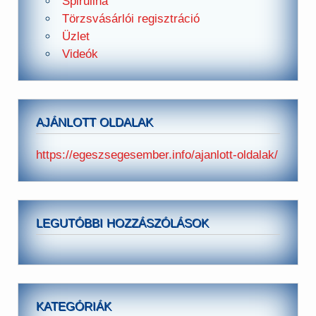
Spirulina
Törzsvásárlói regisztráció
Üzlet
Videók
AJÁNLOTT OLDALAK
https://egeszsegesember.info/ajanlott-oldalak/
LEGUTÓBBI HOZZÁSZÓLÁSOK
KATEGÓRIÁK