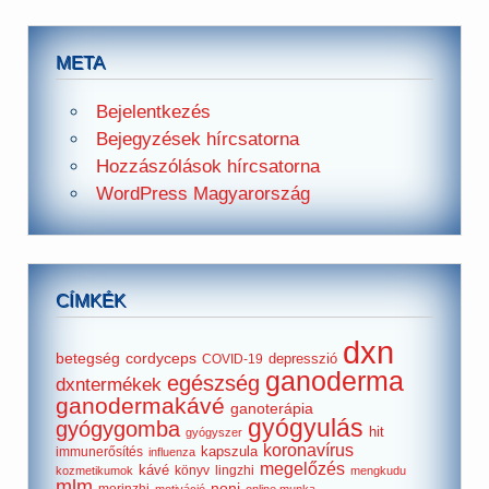
META
Bejelentkezés
Bejegyzések hírcsatorna
Hozzászólások hírcsatorna
WordPress Magyarország
CÍMKÉK
dxn
betegség
cordyceps
depresszió
COVID-19
ganoderma
egészség
dxntermékek
ganodermakávé
ganoterápia
gyógyulás
gyógygomba
hit
gyógyszer
koronavírus
kapszula
immunerősítés
influenza
megelőzés
kávé
könyv
lingzhi
kozmetikumok
mengkudu
mlm
noni