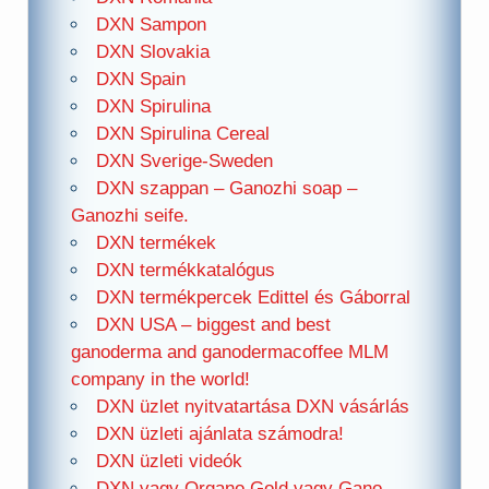
DXN Sampon
DXN Slovakia
DXN Spain
DXN Spirulina
DXN Spirulina Cereal
DXN Sverige-Sweden
DXN szappan – Ganozhi soap –
Ganozhi seife.
DXN termékek
DXN termékkatalógus
DXN termékpercek Edittel és Gáborral
DXN USA – biggest and best
ganoderma and ganodermacoffee MLM
company in the world!
DXN üzlet nyitvatartása DXN vásárlás
DXN üzleti ajánlata számodra!
DXN üzleti videók
DXN vagy Organo Gold vagy Gano