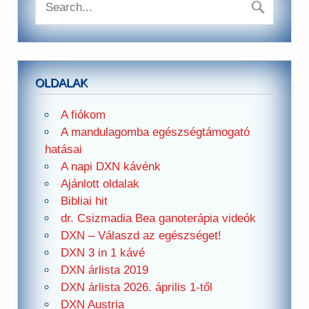
OLDALAK
A fiókom
A mandulagomba egészségtámogató
hatásai
A napi DXN kávénk
Ajánlott oldalak
Bibliai hit
dr. Csizmadia Bea ganoterápia videók
DXN – Válaszd az egészséget!
DXN 3 in 1 kávé
DXN árlista 2019
DXN árlista 2026. április 1-től
DXN Austria