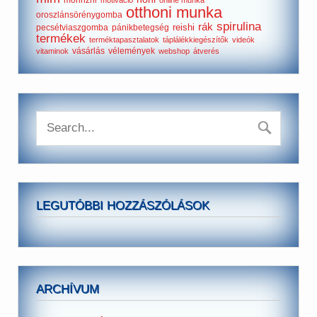
morinzhi
motiváció
online munka
otthoni munka
oroszlánsörénygomba
spirulina
rák
reishi
pecsétviaszgomba
pánikbetegség
termékek
terméktapasztalatok
táplálékkiegészítők
videók
vásárlás
vélemények
vitaminok
webshop
átverés
LEGUTÓBBI HOZZÁSZÓLÁSOK
ARCHÍVUM