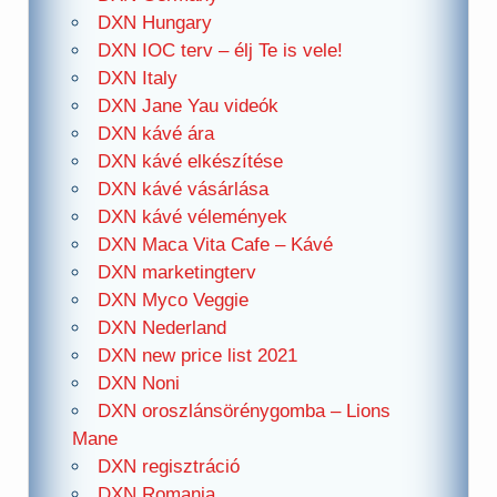
DXN Hungary
DXN IOC terv – élj Te is vele!
DXN Italy
DXN Jane Yau videók
DXN kávé ára
DXN kávé elkészítése
DXN kávé vásárlása
DXN kávé vélemények
DXN Maca Vita Cafe – Kávé
DXN marketingterv
DXN Myco Veggie
DXN Nederland
DXN new price list 2021
DXN Noni
DXN oroszlánsörénygomba – Lions
Mane
DXN regisztráció
DXN Romania