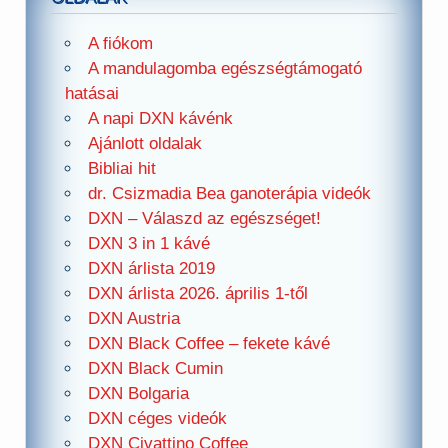
A fiókom
A mandulagomba egészségtámogató
hatásai
A napi DXN kávénk
Ajánlott oldalak
Bibliai hit
dr. Csizmadia Bea ganoterápia videók
DXN – Válaszd az egészséget!
DXN 3 in 1 kávé
DXN árlista 2019
DXN árlista 2026. április 1-től
DXN Austria
DXN Black Coffee – fekete kávé
DXN Black Cumin
DXN Bolgaria
DXN céges videók
DXN Civattino Coffee