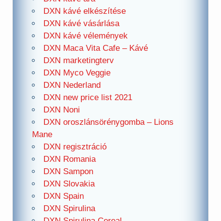
DXN kávé elkészítése
DXN kávé vásárlása
DXN kávé vélemények
DXN Maca Vita Cafe – Kávé
DXN marketingterv
DXN Myco Veggie
DXN Nederland
DXN new price list 2021
DXN Noni
DXN oroszlánsörénygomba – Lions
Mane
DXN regisztráció
DXN Romania
DXN Sampon
DXN Slovakia
DXN Spain
DXN Spirulina
DXN Spirulina Cereal