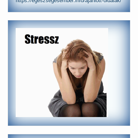
https://egeszsegesember.info/ajanlott-oldalak/