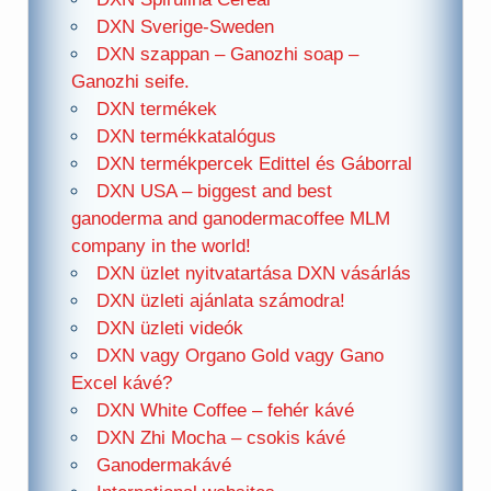
DXN Sverige-Sweden
DXN szappan – Ganozhi soap –
Ganozhi seife.
DXN termékek
DXN termékkatalógus
DXN termékpercek Edittel és Gáborral
DXN USA – biggest and best
ganoderma and ganodermacoffee MLM
company in the world!
DXN üzlet nyitvatartása DXN vásárlás
DXN üzleti ajánlata számodra!
DXN üzleti videók
DXN vagy Organo Gold vagy Gano
Excel kávé?
DXN White Coffee – fehér kávé
DXN Zhi Mocha – csokis kávé
Ganodermakávé