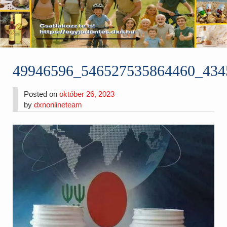
49946596_546527535864460_434
Posted on
október 26, 2023
by
dxnonlineteam