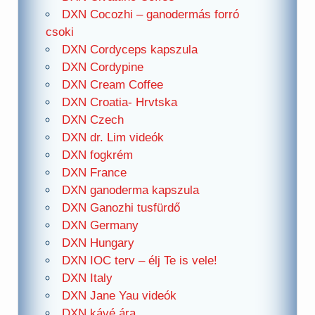
DXN Cocozhi – ganodermás forró
csoki
DXN Cordyceps kapszula
DXN Cordypine
DXN Cream Coffee
DXN Croatia- Hrvtska
DXN Czech
DXN dr. Lim videók
DXN fogkrém
DXN France
DXN ganoderma kapszula
DXN Ganozhi tusfürdő
DXN Germany
DXN Hungary
DXN IOC terv – élj Te is vele!
DXN Italy
DXN Jane Yau videók
DXN kávé ára