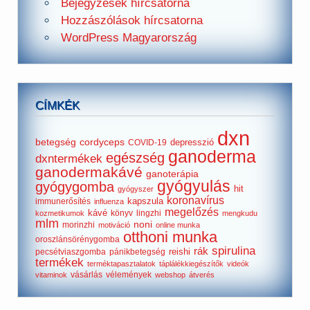
Bejegyzések hírcsatorna
Hozzászólások hírcsatorna
WordPress Magyarország
CÍMKÉK
dxn
betegség
cordyceps
depresszió
COVID-19
ganoderma
egészség
dxntermékek
ganodermakávé
ganoterápia
gyógyulás
gyógygomba
hit
gyógyszer
koronavírus
kapszula
immunerősítés
influenza
megelőzés
kávé
könyv
lingzhi
kozmetikumok
mengkudu
mlm
noni
morinzhi
motiváció
online munka
otthoni munka
oroszlánsörénygomba
spirulina
rák
reishi
pecsétviaszgomba
pánikbetegség
termékek
terméktapasztalatok
táplálékkiegészítők
videók
vásárlás
vélemények
vitaminok
webshop
átverés