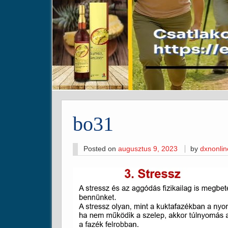
bo31
Posted on
augusztus 9, 2023
by
dxnonli