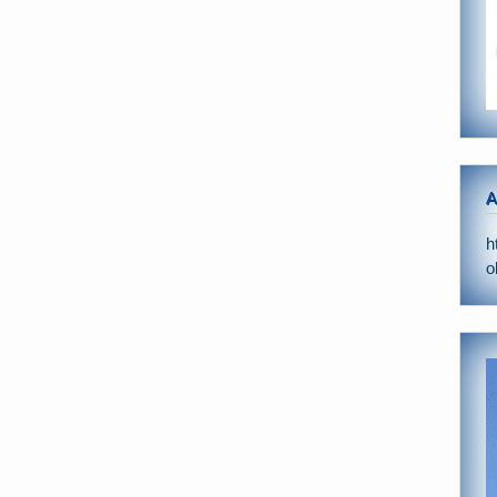
A
h
o