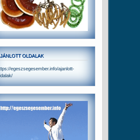
JÁNLOTT OLDALAK
ttps://egeszsegesember.info/ajanlott-
ldalak/