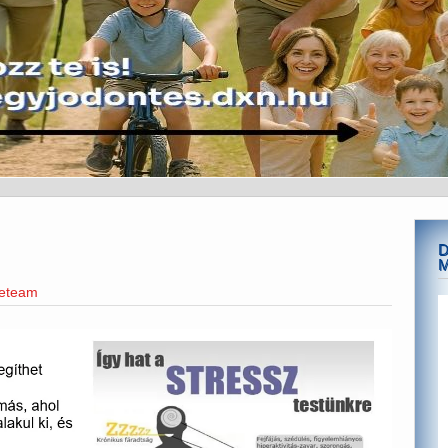
D
neteam