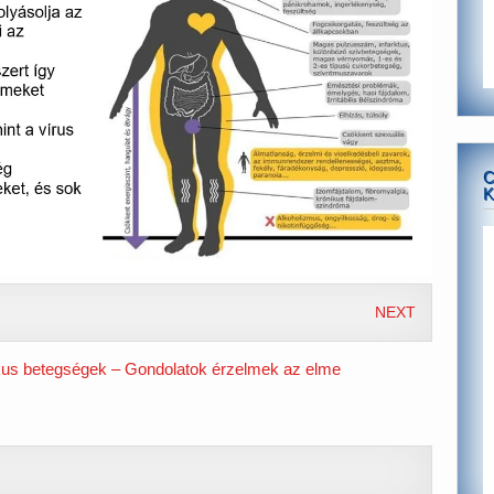
C
K
NEXT
kus betegségek – Gondolatok érzelmek az elme