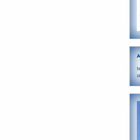
A
h
o