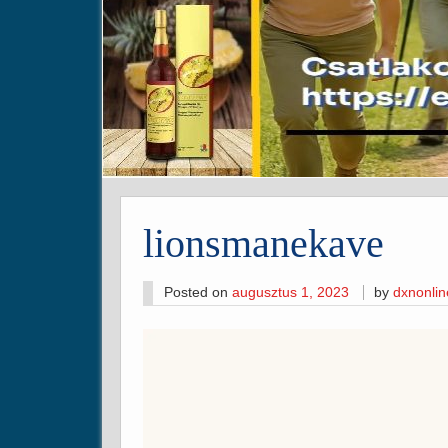
lionsmanekave
Posted on
augusztus 1, 2023
by
dxnonli