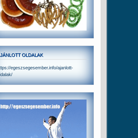
JÁNLOTT OLDALAK
ttps://egeszsegesember.info/ajanlott-
ldalak/