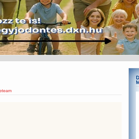
D
neteam