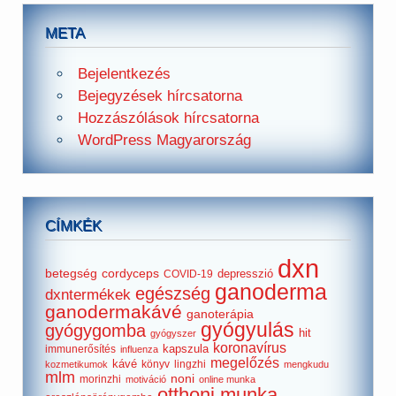
META
Bejelentkezés
Bejegyzések hírcsatorna
Hozzászólások hírcsatorna
WordPress Magyarország
CÍMKÉK
dxn
betegség
cordyceps
depresszió
COVID-19
ganoderma
egészség
dxntermékek
ganodermakávé
ganoterápia
gyógyulás
gyógygomba
hit
gyógyszer
koronavírus
kapszula
immunerősítés
influenza
megelőzés
kávé
könyv
lingzhi
kozmetikumok
mengkudu
mlm
noni
morinzhi
motiváció
online munka
otthoni munka