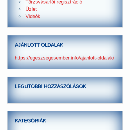
Törzsvásárlói regisztráció
Üzlet
Videók
AJÁNLOTT OLDALAK
https://egeszsegesember.info/ajanlott-oldalak/
LEGUTÓBBI HOZZÁSZÓLÁSOK
KATEGÓRIÁK