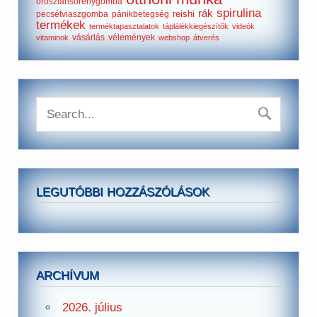
oroszlánsörénygomba
spirulina
rák
reishi
pecsétviaszgomba
pánikbetegség
termékek
terméktapasztalatok
táplálékkiegészítők
videók
vásárlás
vélemények
vitaminok
webshop
átverés
LEGUTÓBBI HOZZÁSZÓLÁSOK
ARCHÍVUM
2026. július