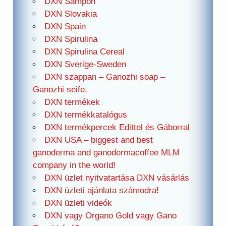
DXN Sampon
DXN Slovakia
DXN Spain
DXN Spirulina
DXN Spirulina Cereal
DXN Sverige-Sweden
DXN szappan – Ganozhi soap –
Ganozhi seife.
DXN termékek
DXN termékkatalógus
DXN termékpercek Edittel és Gáborral
DXN USA – biggest and best
ganoderma and ganodermacoffee MLM
company in the world!
DXN üzlet nyitvatartása DXN vásárlás
DXN üzleti ajánlata számodra!
DXN üzleti videók
DXN vagy Organo Gold vagy Gano