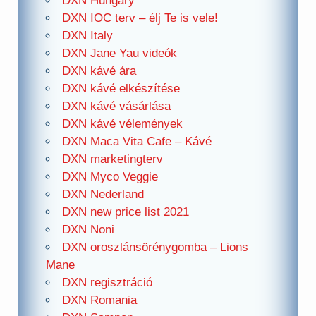
DXN Hungary
DXN IOC terv – élj Te is vele!
DXN Italy
DXN Jane Yau videók
DXN kávé ára
DXN kávé elkészítése
DXN kávé vásárlása
DXN kávé vélemények
DXN Maca Vita Cafe – Kávé
DXN marketingterv
DXN Myco Veggie
DXN Nederland
DXN new price list 2021
DXN Noni
DXN oroszlánsörénygomba – Lions
Mane
DXN regisztráció
DXN Romania