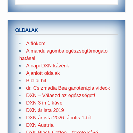
OLDALAK
A fiókom
A mandulagomba egészségtámogató
hatásai
A napi DXN kávénk
Ajánlott oldalak
Bibliai hit
dr. Csizmadia Bea ganoterápia videók
DXN – Válaszd az egészséget!
DXN 3 in 1 kávé
DXN árlista 2019
DXN árlista 2026. április 1-től
DXN Austria
DXN Black Coffee – fekete kávé