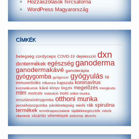
Hozzászólások hírcsatorna
WordPress Magyarország
CÍMKÉK
dxn
betegség
cordyceps
depresszió
COVID-19
ganoderma
egészség
dxntermékek
ganodermakávé
ganoterápia
gyógyulás
gyógygomba
hit
gyógyszer
koronavírus
kapszula
immunerősítés
influenza
megelőzés
kávé
könyv
lingzhi
kozmetikumok
mengkudu
mlm
noni
morinzhi
motiváció
online munka
otthoni munka
oroszlánsörénygomba
spirulina
rák
reishi
pecsétviaszgomba
pánikbetegség
termékek
terméktapasztalatok
táplálékkiegészítők
videók
vásárlás
vélemények
vitaminok
webshop
átverés