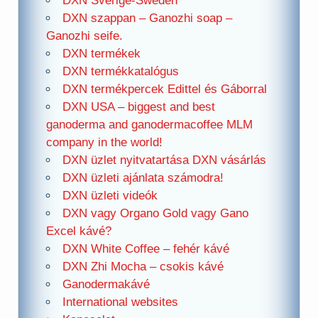
DXN Sverige-Sweden
DXN szappan – Ganozhi soap –
Ganozhi seife.
DXN termékek
DXN termékkatalógus
DXN termékpercek Edittel és Gáborral
DXN USA – biggest and best
ganoderma and ganodermacoffee MLM
company in the world!
DXN üzlet nyitvatartása DXN vásárlás
DXN üzleti ajánlata számodra!
DXN üzleti videók
DXN vagy Organo Gold vagy Gano
Excel kávé?
DXN White Coffee – fehér kávé
DXN Zhi Mocha – csokis kávé
Ganodermakávé
International websites