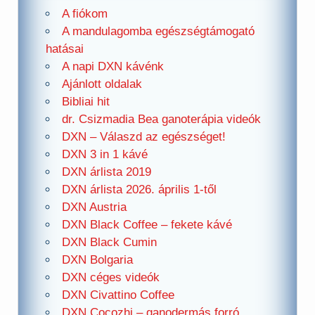
A fiókom
A mandulagomba egészségtámogató
hatásai
A napi DXN kávénk
Ajánlott oldalak
Bibliai hit
dr. Csizmadia Bea ganoterápia videók
DXN – Válaszd az egészséget!
DXN 3 in 1 kávé
DXN árlista 2019
DXN árlista 2026. április 1-től
DXN Austria
DXN Black Coffee – fekete kávé
DXN Black Cumin
DXN Bolgaria
DXN céges videók
DXN Civattino Coffee
DXN Cocozhi – ganodermás forró