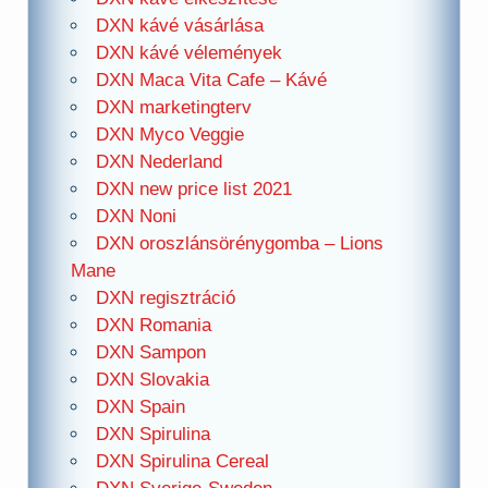
DXN kávé vásárlása
DXN kávé vélemények
DXN Maca Vita Cafe – Kávé
DXN marketingterv
DXN Myco Veggie
DXN Nederland
DXN new price list 2021
DXN Noni
DXN oroszlánsörénygomba – Lions
Mane
DXN regisztráció
DXN Romania
DXN Sampon
DXN Slovakia
DXN Spain
DXN Spirulina
DXN Spirulina Cereal