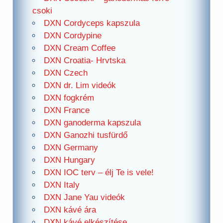
csoki
DXN Cordyceps kapszula
DXN Cordypine
DXN Cream Coffee
DXN Croatia- Hrvtska
DXN Czech
DXN dr. Lim videók
DXN fogkrém
DXN France
DXN ganoderma kapszula
DXN Ganozhi tusfürdő
DXN Germany
DXN Hungary
DXN IOC terv – élj Te is vele!
DXN Italy
DXN Jane Yau videók
DXN kávé ára
DXN kávé elkészítése