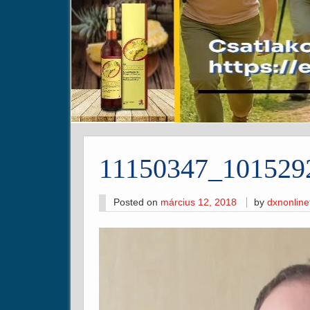
11150347_101529
Posted on
március 12, 2018
by
dxnonlin