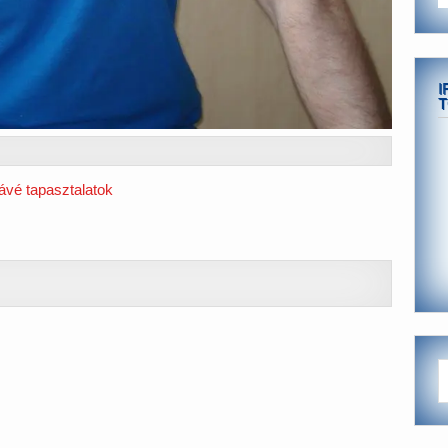
I
T
ávé tapasztalatok