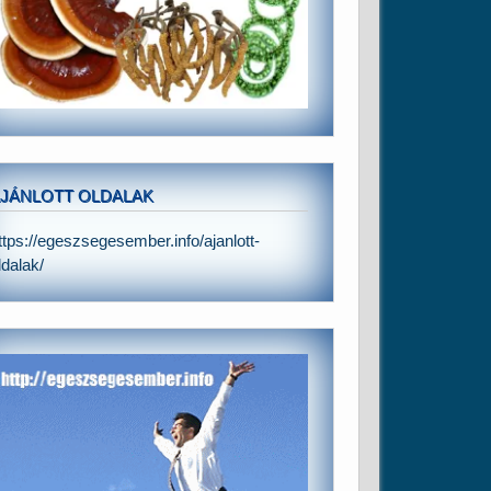
JÁNLOTT OLDALAK
ttps://egeszsegesember.info/ajanlott-
ldalak/