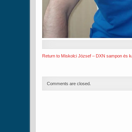
Return to Miskolci József – DXN sampon és k
Comments are closed.