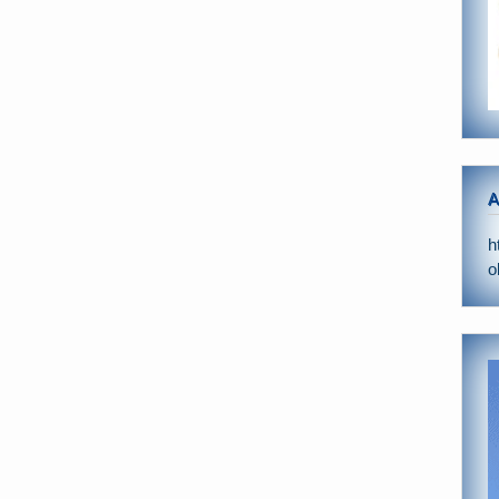
A
h
o