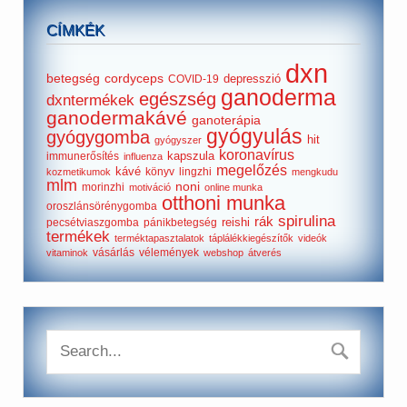
CÍMKÉK
dxn
betegség
cordyceps
depresszió
COVID-19
ganoderma
egészség
dxntermékek
ganodermakávé
ganoterápia
gyógyulás
gyógygomba
hit
gyógyszer
koronavírus
kapszula
immunerősítés
influenza
megelőzés
kávé
könyv
lingzhi
kozmetikumok
mengkudu
mlm
noni
morinzhi
motiváció
online munka
otthoni munka
oroszlánsörénygomba
spirulina
rák
reishi
pecsétviaszgomba
pánikbetegség
termékek
terméktapasztalatok
táplálékkiegészítők
videók
vásárlás
vélemények
vitaminok
webshop
átverés