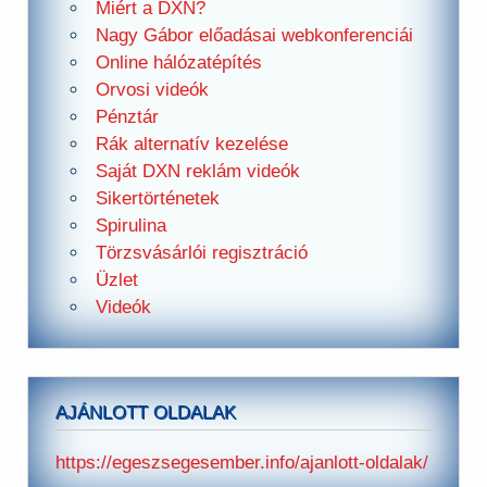
Miért a DXN?
Nagy Gábor előadásai webkonferenciái
Online hálózatépítés
Orvosi videók
Pénztár
Rák alternatív kezelése
Saját DXN reklám videók
Sikertörténetek
Spirulina
Törzsvásárlói regisztráció
Üzlet
Videók
AJÁNLOTT OLDALAK
https://egeszsegesember.info/ajanlott-oldalak/