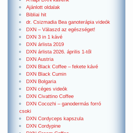
Ajánlott oldalak
Bibliai hit
dr. Csizmadia Bea ganoterápia videók
DXN – Válaszd az egészséget!
DXN 3 in 1 kávé
DXN árlista 2019
DXN árlista 2026. április 1-től
DXN Austria
DXN Black Coffee – fekete kávé
DXN Black Cumin
DXN Bolgaria
DXN céges videók
DXN Civattino Coffee
DXN Cocozhi – ganodermás forró
csoki
DXN Cordyceps kapszula
DXN Cordypine