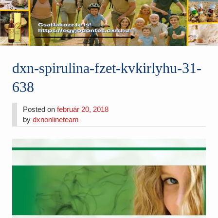
dxn-spirulina-fzet-kvkirlyhu-31-
638
Posted on
február 20, 2018
by
dxnonlineteam