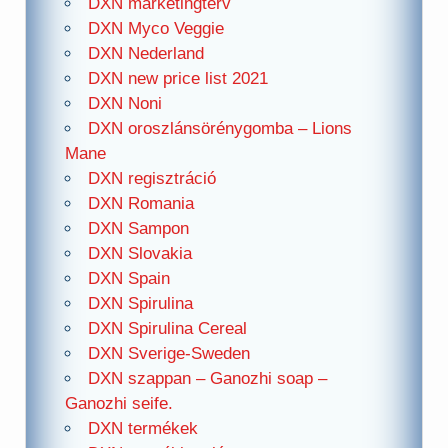
DXN marketingterv
DXN Myco Veggie
DXN Nederland
DXN new price list 2021
DXN Noni
DXN oroszlánsörénygomba – Lions
Mane
DXN regisztráció
DXN Romania
DXN Sampon
DXN Slovakia
DXN Spain
DXN Spirulina
DXN Spirulina Cereal
DXN Sverige-Sweden
DXN szappan – Ganozhi soap –
Ganozhi seife.
DXN termékek