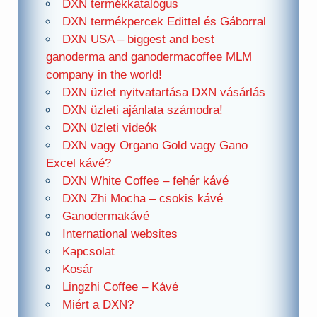
DXN termékkatalógus
DXN termékpercek Edittel és Gáborral
DXN USA – biggest and best
ganoderma and ganodermacoffee MLM
company in the world!
DXN üzlet nyitvatartása DXN vásárlás
DXN üzleti ajánlata számodra!
DXN üzleti videók
DXN vagy Organo Gold vagy Gano
Excel kávé?
DXN White Coffee – fehér kávé
DXN Zhi Mocha – csokis kávé
Ganodermakávé
International websites
Kapcsolat
Kosár
Lingzhi Coffee – Kávé
Miért a DXN?