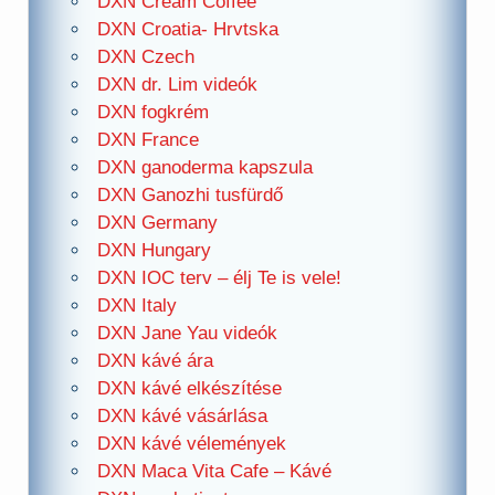
DXN Cream Coffee
DXN Croatia- Hrvtska
DXN Czech
DXN dr. Lim videók
DXN fogkrém
DXN France
DXN ganoderma kapszula
DXN Ganozhi tusfürdő
DXN Germany
DXN Hungary
DXN IOC terv – élj Te is vele!
DXN Italy
DXN Jane Yau videók
DXN kávé ára
DXN kávé elkészítése
DXN kávé vásárlása
DXN kávé vélemények
DXN Maca Vita Cafe – Kávé