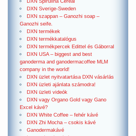
DXN Spirulina Cereal
DXN Sverige-Sweden
DXN szappan – Ganozhi soap –
Ganozhi seife.
DXN termékek
DXN termékkatalógus
DXN termékpercek Edittel és Gáborral
DXN USA – biggest and best
ganoderma and ganodermacoffee MLM
company in the world!
DXN üzlet nyitvatartása DXN vásárlás
DXN üzleti ajánlata számodra!
DXN üzleti videók
DXN vagy Organo Gold vagy Gano
Excel kávé?
DXN White Coffee – fehér kávé
DXN Zhi Mocha – csokis kávé
Ganodermakávé