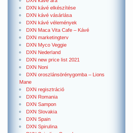
DXN kávé ára
DXN kávé elkészítése
DXN kávé vásárlása
DXN kávé vélemények
DXN Maca Vita Cafe – Kávé
DXN marketingterv
DXN Myco Veggie
DXN Nederland
DXN new price list 2021
DXN Noni
DXN oroszlánsörénygomba – Lions
Mane
DXN regisztráció
DXN Romania
DXN Sampon
DXN Slovakia
DXN Spain
DXN Spirulina