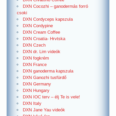
DXN Cocozhi – ganodermás forró
csoki
DXN Cordyceps kapszula
DXN Cordypine
DXN Cream Coffee
DXN Croatia- Hrvtska
DXN Czech
DXN dr. Lim videók
DXN fogkrém
DXN France
DXN ganoderma kapszula
DXN Ganozhi tusfürdő
DXN Germany
DXN Hungary
DXN IOC terv – élj Te is vele!
DXN Italy
DXN Jane Yau videók