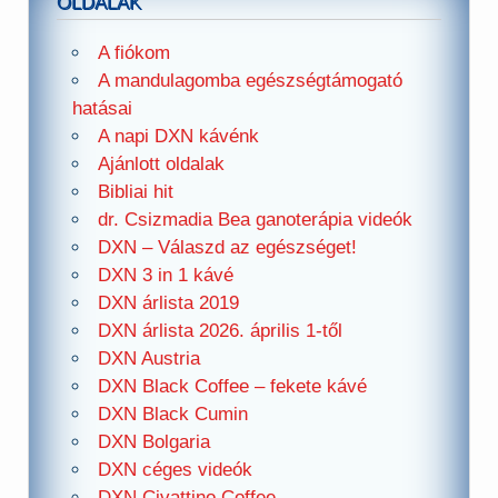
OLDALAK
A fiókom
A mandulagomba egészségtámogató
hatásai
A napi DXN kávénk
Ajánlott oldalak
Bibliai hit
dr. Csizmadia Bea ganoterápia videók
DXN – Válaszd az egészséget!
DXN 3 in 1 kávé
DXN árlista 2019
DXN árlista 2026. április 1-től
DXN Austria
DXN Black Coffee – fekete kávé
DXN Black Cumin
DXN Bolgaria
DXN céges videók
DXN Civattino Coffee