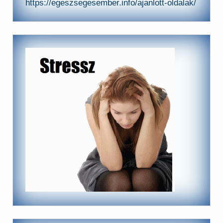
https://egeszsegesember.info/ajanlott-oldalak/