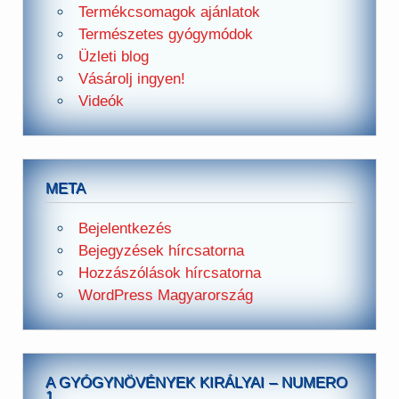
Termékcsomagok ajánlatok
Természetes gyógymódok
Üzleti blog
Vásárolj ingyen!
Videók
META
Bejelentkezés
Bejegyzések hírcsatorna
Hozzászólások hírcsatorna
WordPress Magyarország
A GYÓGYNÖVÉNYEK KIRÁLYAI – NUMERO
1