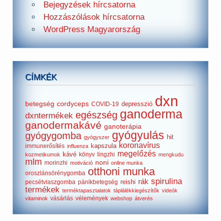
Bejegyzések hírcsatorna
Hozzászólások hírcsatorna
WordPress Magyarország
CÍMKÉK
dxn
betegség
cordyceps
depresszió
COVID-19
ganoderma
egészség
dxntermékek
ganodermakávé
ganoterápia
gyógyulás
gyógygomba
hit
gyógyszer
koronavírus
kapszula
immunerősítés
influenza
megelőzés
kávé
könyv
lingzhi
kozmetikumok
mengkudu
mlm
noni
morinzhi
motiváció
online munka
otthoni munka
oroszlánsörénygomba
spirulina
rák
reishi
pecsétviaszgomba
pánikbetegség
termékek
terméktapasztalatok
táplálékkiegészítők
videók
vásárlás
vélemények
vitaminok
webshop
átverés