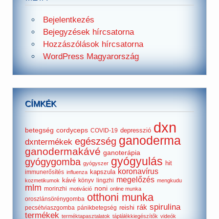
Bejelentkezés
Bejegyzések hírcsatorna
Hozzászólások hírcsatorna
WordPress Magyarország
CÍMKÉK
dxn
betegség
cordyceps
depresszió
COVID-19
ganoderma
egészség
dxntermékek
ganodermakávé
ganoterápia
gyógyulás
gyógygomba
hit
gyógyszer
koronavírus
kapszula
immunerősítés
influenza
megelőzés
kávé
könyv
lingzhi
kozmetikumok
mengkudu
mlm
noni
morinzhi
motiváció
online munka
otthoni munka
oroszlánsörénygomba
spirulina
rák
reishi
pecsétviaszgomba
pánikbetegség
termékek
terméktapasztalatok
táplálékkiegészítők
videók