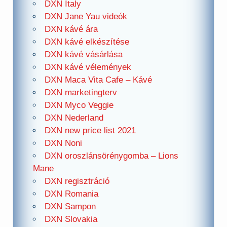
DXN Italy
DXN Jane Yau videók
DXN kávé ára
DXN kávé elkészítése
DXN kávé vásárlása
DXN kávé vélemények
DXN Maca Vita Cafe – Kávé
DXN marketingterv
DXN Myco Veggie
DXN Nederland
DXN new price list 2021
DXN Noni
DXN oroszlánsörénygomba – Lions
Mane
DXN regisztráció
DXN Romania
DXN Sampon
DXN Slovakia