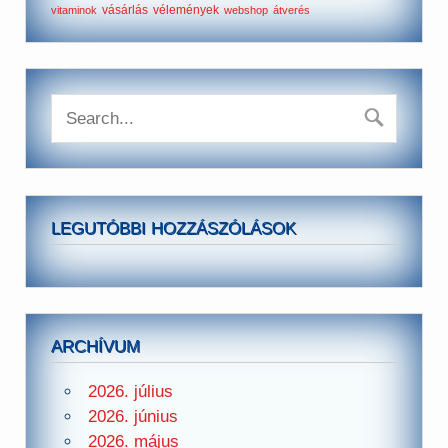
vásárlás
vélemények
vitaminok
webshop
átverés
LEGUTÓBBI HOZZÁSZÓLÁSOK
ARCHÍVUM
2026. július
2026. június
2026. május