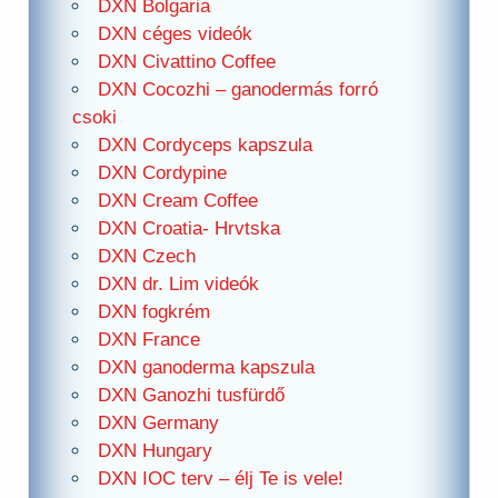
DXN Bolgaria
DXN céges videók
DXN Civattino Coffee
DXN Cocozhi – ganodermás forró
csoki
DXN Cordyceps kapszula
DXN Cordypine
DXN Cream Coffee
DXN Croatia- Hrvtska
DXN Czech
DXN dr. Lim videók
DXN fogkrém
DXN France
DXN ganoderma kapszula
DXN Ganozhi tusfürdő
DXN Germany
DXN Hungary
DXN IOC terv – élj Te is vele!