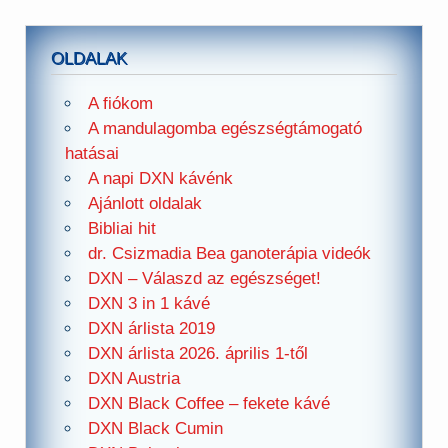
OLDALAK
A fiókom
A mandulagomba egészségtámogató
hatásai
A napi DXN kávénk
Ajánlott oldalak
Bibliai hit
dr. Csizmadia Bea ganoterápia videók
DXN – Válaszd az egészséget!
DXN 3 in 1 kávé
DXN árlista 2019
DXN árlista 2026. április 1-től
DXN Austria
DXN Black Coffee – fekete kávé
DXN Black Cumin