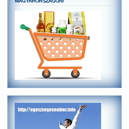
MAGYARORSZÁGON!