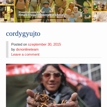
cordygyujto
Posted on
szeptember 30, 2015
by
dxnonlineteam
Leave a comment