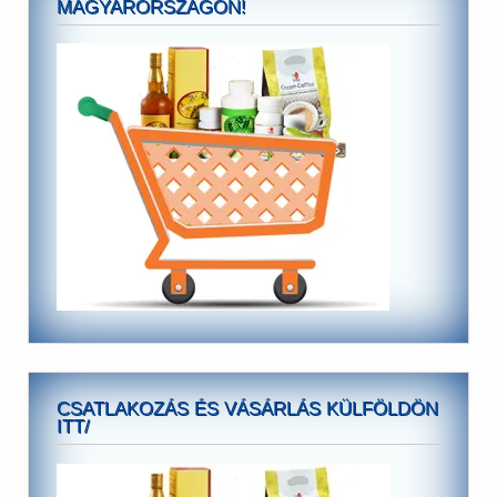
MAGYARORSZÁGON!
CSATLAKOZÁS ÉS VÁSÁRLÁS KÜLFÖLDÖN
ITT/