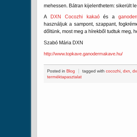
mehessen. Bátran kijelenthetem: sikerült le
A
DXN Cocozhi kakaó
és a
ganode
használjuk a sampont, szappant, fogkréme
dőltünk, most meg a hírekből tudtuk meg, h
Szabó Mária DXN
http://www.topkave.ganodermakave.hu/
Posted in
Blog
tagged with
cocozhi
,
dxn
,
dx
terméktapasztalat