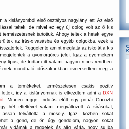
 a kislányomból első osztályos nagylány lett. Az első
lással teltek, de mivel ez egy új dolog volt az ő kis
t természetesnek tartottuk. Ahogy teltek a hetek egyre
rültek az írás-olvasásba és egyéb dolgokba, ezek a
C
isszatértek. Reggelente amint meglátta az iskolát a kis
K
megjelentek a gyomorgörcs jelei. Igaz a gyermekem
eny típus, de tudtam itt valami nagyon nincs rendben.
éznek mondható időszakunkban ismerkedtem meg a
tam a termékeket, természetesen csakis pozitív
m lettek, így a kislányomnak is elkezdtem adni a
DXN
t.
Minden reggel indulás előtt egy pohár Cocozhi
gy hét elteltével valami megváltozott. A sírásokat,
 lassan felváltotta a mosoly. Igaz, közben sokat
i lehet a gond, de én úgy gondolom, nagyon sokat
ár vidámak a reggelek és alig várja, hogy suliba