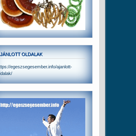
JÁNLOTT OLDALAK
ttps://egeszsegesember.info/ajanlott-
ldalak/