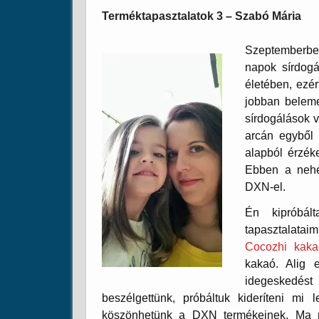
Terméktapasztalatok 3 – Szabó Mária
Szeptemberben
napok sírdogá
életében, ezér
jobban beleme
sírdogálások v
arcán egyből 
alapból érzék
Ebben a neh
DXN-el.
Én kipróbál
tapasztalatai
Cocozhi kakaó
kakaó. Alig e
idegeskedést
beszélgettünk, próbáltuk kideríteni m
köszönhetünk a DXN termékeinek. Ma m