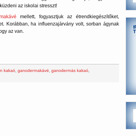
küzdeni az iskolai stresszt!
rmakávé
mellett, fogyasztjuk az étrendkiegészítőket,
t. Korábban, ha influenzajárvány volt, sorban ágynak
I
ogy az van.
T
n kakaó
,
ganodermakávé
,
ganodermás kakaó
,