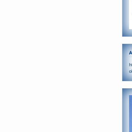
A
h
o