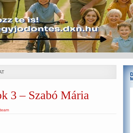
AT
D
ok 3 – Szabó Mária
eteam