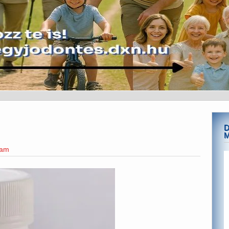
D
eam