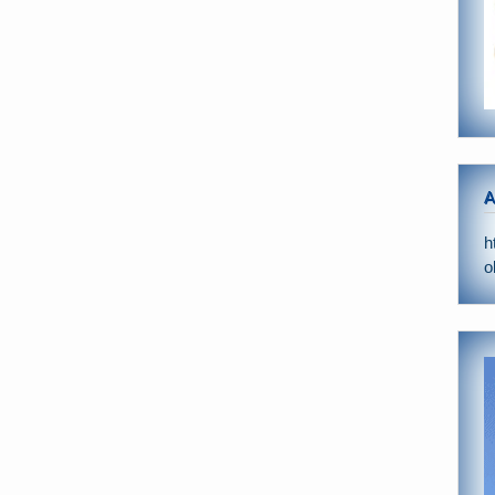
A
h
o