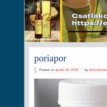
poriapor
Posted on
április 20, 2025
by
dxnonlinet