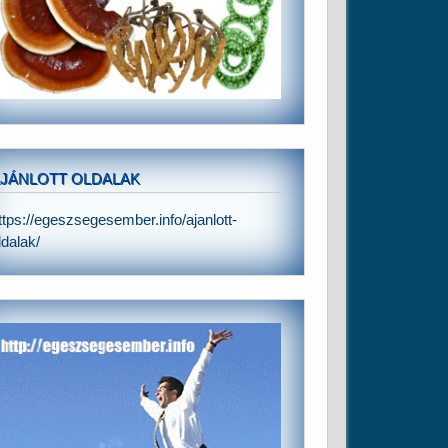
JÁNLOTT OLDALAK
ttps://egeszsegesember.info/ajanlott-
ldalak/