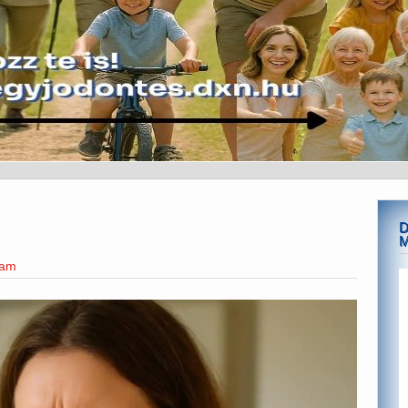
D
eam