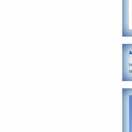
A
h
o