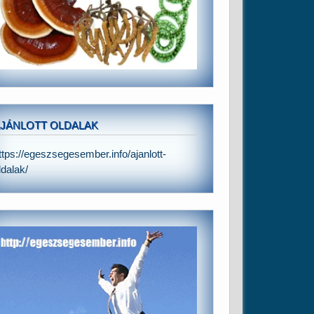
JÁNLOTT OLDALAK
ttps://egeszsegesember.info/ajanlott-
ldalak/