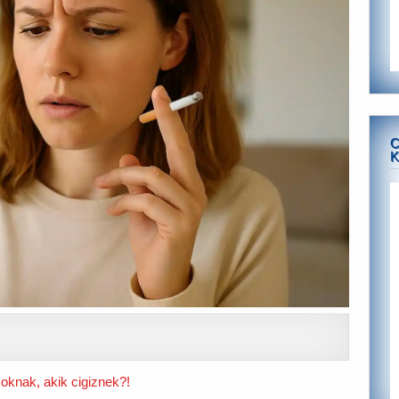
C
K
oknak, akik cigiznek?!