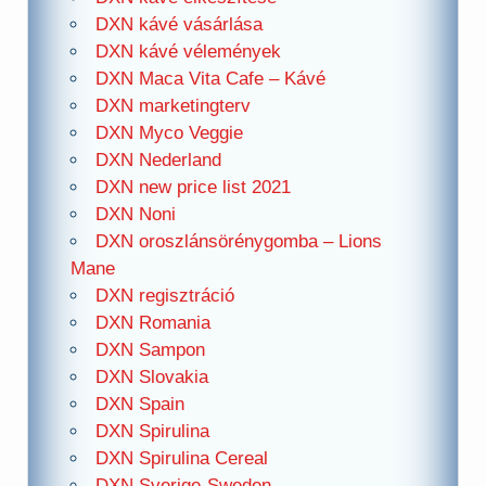
DXN kávé vásárlása
DXN kávé vélemények
DXN Maca Vita Cafe – Kávé
DXN marketingterv
DXN Myco Veggie
DXN Nederland
DXN new price list 2021
DXN Noni
DXN oroszlánsörénygomba – Lions
Mane
DXN regisztráció
DXN Romania
DXN Sampon
DXN Slovakia
DXN Spain
DXN Spirulina
DXN Spirulina Cereal
DXN Sverige-Sweden