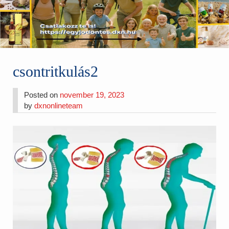
csontritkulás2
Posted on
november 19, 2023
by
dxnonlineteam