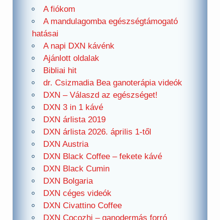
A fiókom
A mandulagomba egészségtámogató
hatásai
A napi DXN kávénk
Ajánlott oldalak
Bibliai hit
dr. Csizmadia Bea ganoterápia videók
DXN – Válaszd az egészséget!
DXN 3 in 1 kávé
DXN árlista 2019
DXN árlista 2026. április 1-től
DXN Austria
DXN Black Coffee – fekete kávé
DXN Black Cumin
DXN Bolgaria
DXN céges videók
DXN Civattino Coffee
DXN Cocozhi – ganodermás forró