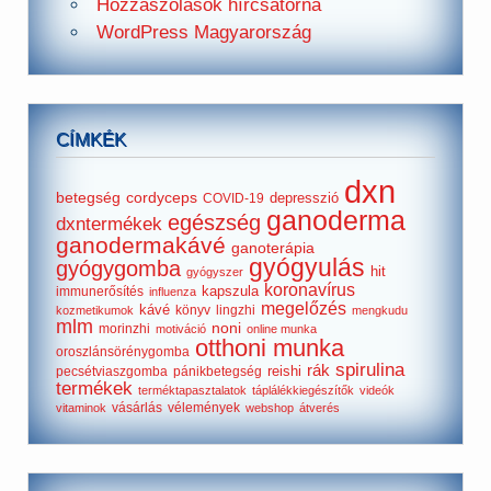
Hozzászólások hírcsatorna
WordPress Magyarország
CÍMKÉK
dxn
betegség
cordyceps
depresszió
COVID-19
ganoderma
egészség
dxntermékek
ganodermakávé
ganoterápia
gyógyulás
gyógygomba
hit
gyógyszer
koronavírus
kapszula
immunerősítés
influenza
megelőzés
kávé
könyv
lingzhi
kozmetikumok
mengkudu
mlm
noni
morinzhi
motiváció
online munka
otthoni munka
oroszlánsörénygomba
spirulina
rák
reishi
pecsétviaszgomba
pánikbetegség
termékek
terméktapasztalatok
táplálékkiegészítők
videók
vásárlás
vélemények
vitaminok
webshop
átverés