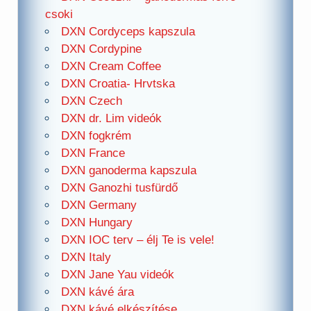
csoki
DXN Cordyceps kapszula
DXN Cordypine
DXN Cream Coffee
DXN Croatia- Hrvtska
DXN Czech
DXN dr. Lim videók
DXN fogkrém
DXN France
DXN ganoderma kapszula
DXN Ganozhi tusfürdő
DXN Germany
DXN Hungary
DXN IOC terv – élj Te is vele!
DXN Italy
DXN Jane Yau videók
DXN kávé ára
DXN kávé elkészítése