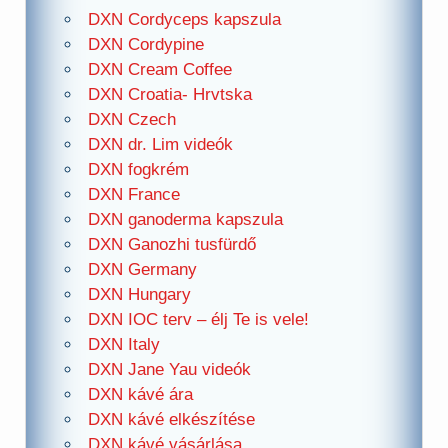
DXN Cordyceps kapszula
DXN Cordypine
DXN Cream Coffee
DXN Croatia- Hrvtska
DXN Czech
DXN dr. Lim videók
DXN fogkrém
DXN France
DXN ganoderma kapszula
DXN Ganozhi tusfürdő
DXN Germany
DXN Hungary
DXN IOC terv – élj Te is vele!
DXN Italy
DXN Jane Yau videók
DXN kávé ára
DXN kávé elkészítése
DXN kávé vásárlása