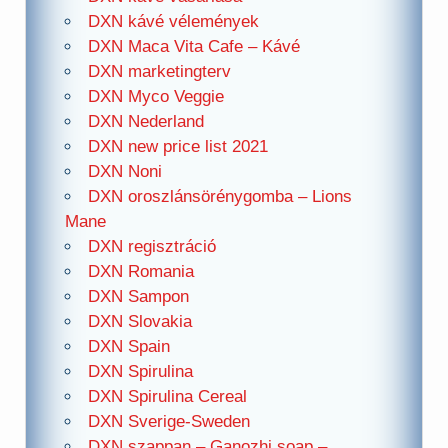
DXN kávé vélemények
DXN Maca Vita Cafe – Kávé
DXN marketingterv
DXN Myco Veggie
DXN Nederland
DXN new price list 2021
DXN Noni
DXN oroszlánsörénygomba – Lions
Mane
DXN regisztráció
DXN Romania
DXN Sampon
DXN Slovakia
DXN Spain
DXN Spirulina
DXN Spirulina Cereal
DXN Sverige-Sweden
DXN szappan – Ganozhi soap –