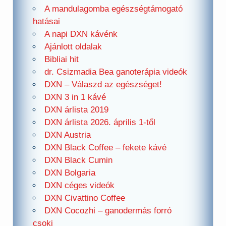
A mandulagomba egészségtámogató
hatásai
A napi DXN kávénk
Ajánlott oldalak
Bibliai hit
dr. Csizmadia Bea ganoterápia videók
DXN – Válaszd az egészséget!
DXN 3 in 1 kávé
DXN árlista 2019
DXN árlista 2026. április 1-től
DXN Austria
DXN Black Coffee – fekete kávé
DXN Black Cumin
DXN Bolgaria
DXN céges videók
DXN Civattino Coffee
DXN Cocozhi – ganodermás forró
csoki