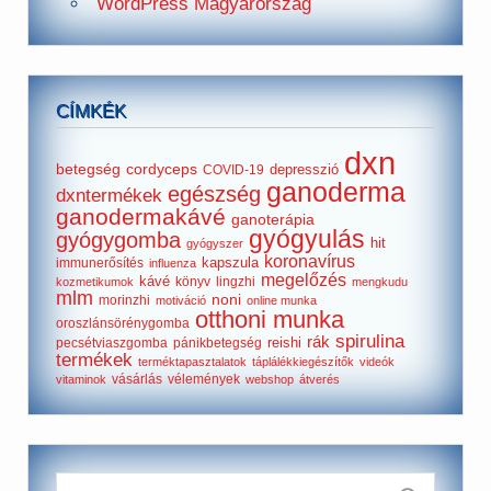
WordPress Magyarország
CÍMKÉK
dxn
betegség
cordyceps
depresszió
COVID-19
ganoderma
egészség
dxntermékek
ganodermakávé
ganoterápia
gyógyulás
gyógygomba
hit
gyógyszer
koronavírus
kapszula
immunerősítés
influenza
megelőzés
kávé
könyv
lingzhi
kozmetikumok
mengkudu
mlm
noni
morinzhi
motiváció
online munka
otthoni munka
oroszlánsörénygomba
spirulina
rák
reishi
pecsétviaszgomba
pánikbetegség
termékek
terméktapasztalatok
táplálékkiegészítők
videók
vásárlás
vélemények
vitaminok
webshop
átverés