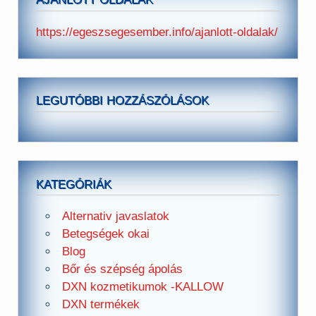
https://egeszsegesember.info/ajanlott-oldalak/
LEGUTÓBBI HOZZÁSZÓLÁSOK
KATEGÓRIÁK
Alternativ javaslatok
Betegségek okai
Blog
Bőr és szépség ápolás
DXN kozmetikumok -KALLOW
DXN termékek