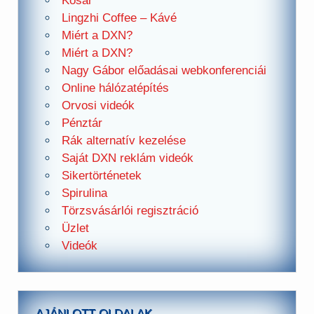
Kosár
Lingzhi Coffee – Kávé
Miért a DXN?
Miért a DXN?
Nagy Gábor előadásai webkonferenciái
Online hálózatépítés
Orvosi videók
Pénztár
Rák alternatív kezelése
Saját DXN reklám videók
Sikertörténetek
Spirulina
Törzsvásárlói regisztráció
Üzlet
Videók
AJÁNLOTT OLDALAK