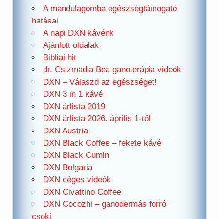
A mandulagomba egészségtámogató
hatásai
A napi DXN kávénk
Ajánlott oldalak
Bibliai hit
dr. Csizmadia Bea ganoterápia videók
DXN – Válaszd az egészséget!
DXN 3 in 1 kávé
DXN árlista 2019
DXN árlista 2026. április 1-től
DXN Austria
DXN Black Coffee – fekete kávé
DXN Black Cumin
DXN Bolgaria
DXN céges videók
DXN Civattino Coffee
DXN Cocozhi – ganodermás forró
csoki