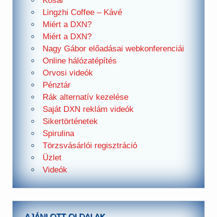
Kosár
Lingzhi Coffee – Kávé
Miért a DXN?
Miért a DXN?
Nagy Gábor előadásai webkonferenciái
Online hálózatépítés
Orvosi videók
Pénztár
Rák alternatív kezelése
Saját DXN reklám videók
Sikertörténetek
Spirulina
Törzsvásárlói regisztráció
Üzlet
Videók
AJÁNLOTT OLDALAK