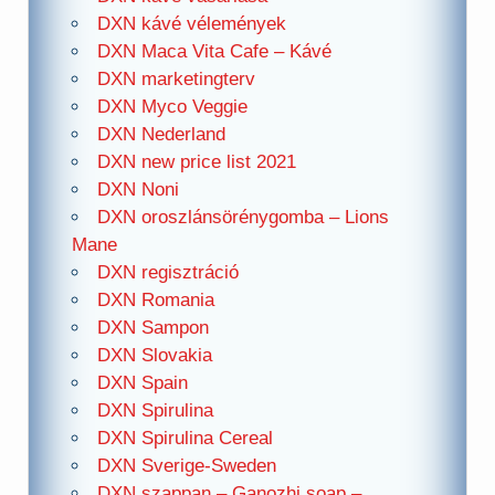
DXN kávé vélemények
DXN Maca Vita Cafe – Kávé
DXN marketingterv
DXN Myco Veggie
DXN Nederland
DXN new price list 2021
DXN Noni
DXN oroszlánsörénygomba – Lions
Mane
DXN regisztráció
DXN Romania
DXN Sampon
DXN Slovakia
DXN Spain
DXN Spirulina
DXN Spirulina Cereal
DXN Sverige-Sweden
DXN szappan – Ganozhi soap –