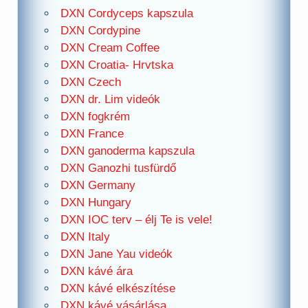
DXN Cordyceps kapszula
DXN Cordypine
DXN Cream Coffee
DXN Croatia- Hrvtska
DXN Czech
DXN dr. Lim videók
DXN fogkrém
DXN France
DXN ganoderma kapszula
DXN Ganozhi tusfürdő
DXN Germany
DXN Hungary
DXN IOC terv – élj Te is vele!
DXN Italy
DXN Jane Yau videók
DXN kávé ára
DXN kávé elkészítése
DXN kávé vásárlása