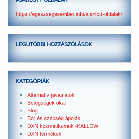
https://egeszsegesember.info/ajanlott-oldalak/
LEGUTÓBBI HOZZÁSZÓLÁSOK
KATEGÓRIÁK
Alternativ javaslatok
Betegségek okai
Blog
Bőr és szépség ápolás
DXN kozmetikumok -KALLOW
DXN termékek